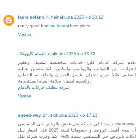
laura solano
4. heinäkuuta 2025 klo 20.12
really good
hanime hentai
best place
Vastaa
الدمام كلين
24. elokuuta 2025 klo 16.32
تقدم شركة الدمام كلين خدمات متخصصة لتنظيف وتعقيم
الخزانات من الشوائب والرواسب والبكتيريا كما تتضمن عملية
التنظيف عادةً تفريغ الخزان، غسيل الجدران والقاع، ثم الشطف
والتعقيم لضمان سلامة المياه المستخدمة.
شركة تنظيف خزانات بالدمام
Vastaa
speed-way
24. elokuuta 2025 klo 17.13
يسعدنا في شركة نقل عفش بالرياض حي الشميسي speedway،
أن نقدم أفضل عروضنا و خصوماتنا لسنة 2025،على اسعار نقل
الاثاث بالرياض حي الشميسي بنسبة 25%، كما وفرت شركة نقل