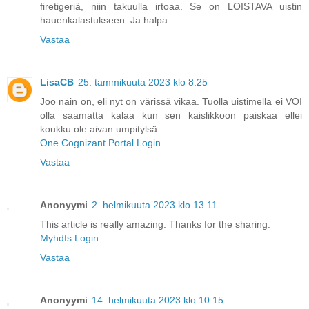
firetigeriä, niin takuulla irtoaa. Se on LOISTAVA uistin
hauenkalastukseen. Ja halpa.
Vastaa
LisaCB
25. tammikuuta 2023 klo 8.25
Joo näin on, eli nyt on värissä vikaa. Tuolla uistimella ei VOI
olla saamatta kalaa kun sen kaislikkoon paiskaa ellei
koukku ole aivan umpitylsä.
One Cognizant Portal Login
Vastaa
Anonyymi
2. helmikuuta 2023 klo 13.11
This article is really amazing. Thanks for the sharing.
Myhdfs Login
Vastaa
Anonyymi
14. helmikuuta 2023 klo 10.15