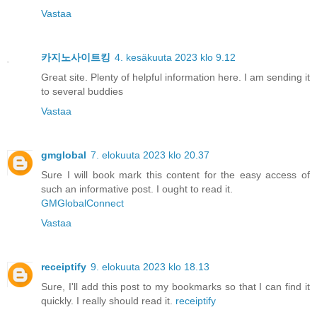
Vastaa
카지노사이트킹
4. kesäkuuta 2023 klo 9.12
Great site. Plenty of helpful information here. I am sending it
to several buddies
Vastaa
gmglobal
7. elokuuta 2023 klo 20.37
Sure I will book mark this content for the easy access of
such an informative post. I ought to read it.
GMGlobalConnect
Vastaa
receiptify
9. elokuuta 2023 klo 18.13
Sure, I'll add this post to my bookmarks so that I can find it
quickly. I really should read it.
receiptify