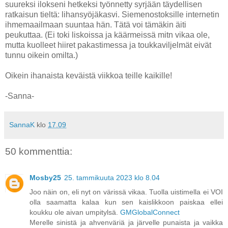
suureksi ilokseni hetkeksi työnnetty syrjään täydellisen
ratkaisun tieltä: lihansyöjäkasvi. Siemenostoksille internetin
ihmemaailmaan suuntaa hän. Tätä voi tämäkin äiti
peukuttaa. (Ei toki liskoissa ja käärmeissä mitn vikaa ole,
mutta kuolleet hiiret pakastimessa ja toukkaviljelmät eivät
tunnu oikein omilta.)
Oikein ihanaista keväistä viikkoa teille kaikille!
-Sanna-
SannaK
klo
17.09
50 kommenttia:
Mosby25
25. tammikuuta 2023 klo 8.04
Joo näin on, eli nyt on värissä vikaa. Tuolla uistimella ei VOI
olla saamatta kalaa kun sen kaislikkoon paiskaa ellei
koukku ole aivan umpitylsä.
GMGlobalConnect
Merelle sinistä ja ahvenväriä ja järvelle punaista ja vaikka