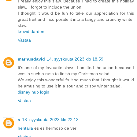
I really enjoy this slaw. Because I had to create this holiday
slaw, I forgot to include the union.
I thought it would be fun to take our appreciation for this
great fruit and incorporate it into a tangy and crunchy winter
slaw.
krowd darden
Vastaa
marnusdavid
14. syyskuuta 2023 klo 18.59
It's one of my favourite slaws. I omitted the union because I
was in such a rush to finish my Christmas salad.
We enjoy this wonderful fruit so much that I thought it would
be amusing to use it in a sour and crispy winter salad.
disney hub login
Vastaa
s
18. syyskuuta 2023 klo 22.13
hentaila
es es hermoso de ver
Vastaa