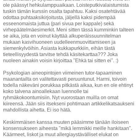
ole päässyt hehkulamppuaikaan. Loisteputkivalaistumista
tuskin tämän kurssin osalta tapahtuu. Kaksi osatehtävää
odottaa puhtaaksikirjoitusta, jäljellä kaksi pidempää
esseenomaista juttua (pari sivua per kappale) sekä
virhepäätelmäesimerkit. Meni sitten tässä kumminkin talteen
se aika, jota en voinut käyttää alkuperäissuunnitelman
mukaan kasvihuoneen uudelleenmuovittamiseen ja
siemenkylvöihin. Asiasta kukkapurkkiin, eihän tästä
tieteellisyydestä tarvitse tehdä käsitekarttaa??? Joka
nuoleen ainakin voisin kirjoittaa "Ehkä tai sitten ei". :)
Psykologian aineopintojen viimeinen tutor-tapaaminen
maanantailta on valitettavasti peruuntunut. Harmi, toivoin
todella näkeväni porukkaa pitkästä aikaa, kun en ole ehtinyt
koko talvena ainoallekaan luennolle tai
ryhmäkokoontumisiin. Nyt vuorostaan muilla on omat
kiireensä. Jään siis itsekseni pohtimaan artikkelikatsaukseni
mahdollista aihetta. Ei iso hätä.
Keskimmäisen kanssa muuten pääsimme tänään iloiseen
konsensukseen aiheesta "mikä lemmikki meille hankitaan".
Käärmeet, liskot ja muut allergiaystävälliset elukat on