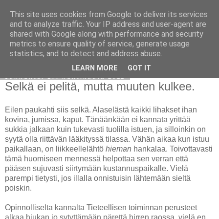
This site uses cookies from Google to deliver its services
Avoin blogiskelija
and to analyze traffic. Your IP address and user-agent are
shared with Google along with performance and security
metrics to ensure quality of service, generate usage
statistics, and to detect and address abuse.
▼
LEARN MORE
GOT IT
sunnuntai 17. huhtikuuta 2011
Selkä ei pelitä, mutta muuten kulkee.
Eilen paukahti siis selkä. Alaselästä kaikki lihakset ihan
kovina, jumissa, kaput. Tänäänkään ei kannata yrittää
sukkia jalkaan kuin tukevasti tuolilla istuen, ja silloinkin on
syytä olla riittävän lääkityssä tilassa. Vähän aikaa kun istuu
paikallaan, on liikkeellelähtö
hieman
hankalaa. Toivottavasti
tämä huomiseen mennessä helpottaa sen verran että
pääsen sujuvasti siirtymään kustannuspaikalle. Vielä
parempi tietysti, jos illalla onnistuisin lähtemään sieltä
poiskin.
Opinnolliselta kannalta Tieteellisen toiminnan perusteet
alkaa hiukan jo sytyttämään pärettä hirren raossa, vielä en