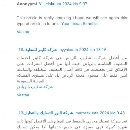
Anonyymi
31. elokuuta 2024 klo 9.07
This article is really amazing i hope we will see again this
type of article in future..
Your Texas Benefits
Vastaa
شركة كلينر للتنظيف
16. syyskuuta 2024 klo 18.16
من أفضل شركات تنظيف بالرياض هي شركة كلينر لخدمات
التنظيف الشاملة بالرياض حيث أنها من أفضل الشركات على
الإطلاق التي تخصصت في كافة أعمال التنظيف المختلفة والشاملة
ليس فقط على مستوى مدينة الرياض بل على مستوى المملكة
العربية السعودية.
شركة تنظيف بالرياض
Vastaa
شركة النور للتسليك والتنظيف
13. marraskuuta 2024 klo 0.43
تعد شركة تسليك مجاري بالضغط في الدمام هي الأفضل كونها ذات
شهرة كبيرة فهي مميزة في جميع خدماتها لذا يمكن تسليك