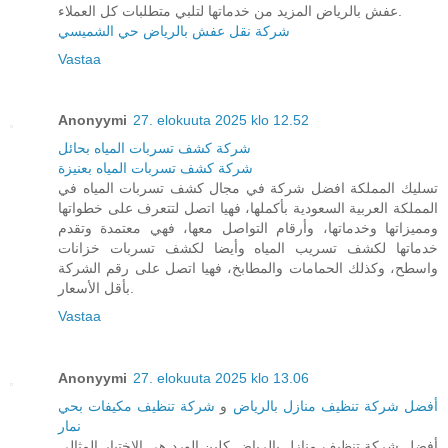
عفش بالرياض المزيد من خدماتها لتلبي متطلبات كل العملاء.
شركة نقل عفش بالرياض حي الشميسي
Vastaa
Anonyymi
27. elokuuta 2025 klo 12.52
شركة كشف تسربات المياه بحائل
شركة كشف تسربات المياه بعنيزة
تسليك المملكة افضل شركة في مجال كشف تسربات المياه في
المملكة العربية السعودية بأكملها، فهيا اتصل لتتعرف على خطواتها
ومميزاتها وخدماتها، وأرقام التواصل معها، فهي معتمدة وتقدم
خدماتها لكشف تسريب المياه وأيضا لكشف تسربات خزانات
واسطح، وكذلك الحمامات والمطابخ، فهيا اتصل على رقم الشركة
بأقل الأسعار.
Vastaa
Anonyymi
27. elokuuta 2025 klo 13.06
أفضل شركة تنظيف منازل بالرياض
و
شركة تنظيف مكيفات بحي
نمار
أفضل شركة تنظيف منازل بالرياض كلين الورد هي الاختيار المثالي