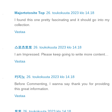
Majortotosite Top
26. toukokuuta 2023 klo 14.18
I found this one pretty fascinating and it should go into my
collection.
Vastaa
스포츠토토
26. toukokuuta 2023 klo 14.18
I am Impressed. Please keep going to write more content…
Vastaa
카지노
26. toukokuuta 2023 klo 14.18
Before Commenting, I wanna say thank you for providing
this great information.
Vastaa
토토
26. toukokuuta 2023 klo 14.18