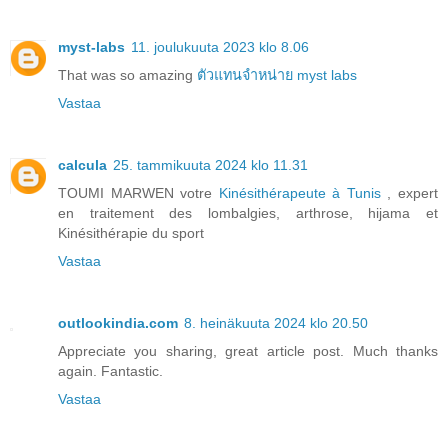
myst-labs
11. joulukuuta 2023 klo 8.06
That was so amazing
ตัวแทนจำหน่าย myst labs
Vastaa
calcula
25. tammikuuta 2024 klo 11.31
TOUMI MARWEN votre
Kinésithérapeute à Tunis
, expert
en traitement des lombalgies, arthrose, hijama et
Kinésithérapie du sport
Vastaa
outlookindia.com
8. heinäkuuta 2024 klo 20.50
Appreciate you sharing, great article post. Much thanks
again. Fantastic.
Vastaa