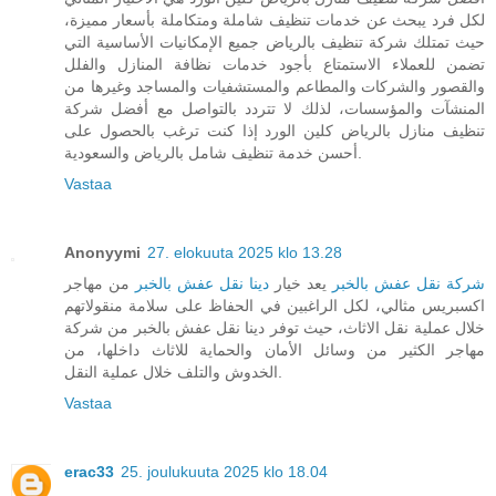
لكل فرد يبحث عن خدمات تنظيف شاملة ومتكاملة بأسعار مميزة،
حيث تمتلك شركة تنظيف بالرياض جميع الإمكانيات الأساسية التي
تضمن للعملاء الاستمتاع بأجود خدمات نظافة المنازل والفلل
والقصور والشركات والمطاعم والمستشفيات والمساجد وغيرها من
المنشآت والمؤسسات، لذلك لا تتردد بالتواصل مع أفضل شركة
تنظيف منازل بالرياض كلين الورد إذا كنت ترغب بالحصول على
أحسن خدمة تنظيف شامل بالرياض والسعودية.
Vastaa
Anonyymi
27. elokuuta 2025 klo 13.28
شركة نقل عفش بالخبر
يعد خيار
دينا نقل عفش بالخبر
من مهاجر
اكسبريس مثالي، لكل الراغبين في الحفاظ على سلامة منقولاتهم
خلال عملية نقل الاثاث، حيث توفر دينا نقل عفش بالخبر من شركة
مهاجر الكثير من وسائل الأمان والحماية للاثاث داخلها، من
الخدوش والتلف خلال عملية النقل.
Vastaa
erac33
25. joulukuuta 2025 klo 18.04