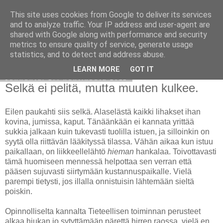
This site uses cookies from Google to deliver its services
Avoin blogiskelija
and to analyze traffic. Your IP address and user-agent are
shared with Google along with performance and security
metrics to ensure quality of service, generate usage
statistics, and to detect and address abuse.
▼
LEARN MORE
GOT IT
sunnuntai 17. huhtikuuta 2011
Selkä ei pelitä, mutta muuten kulkee.
Eilen paukahti siis selkä. Alaselästä kaikki lihakset ihan
kovina, jumissa, kaput. Tänäänkään ei kannata yrittää
sukkia jalkaan kuin tukevasti tuolilla istuen, ja silloinkin on
syytä olla riittävän lääkityssä tilassa. Vähän aikaa kun istuu
paikallaan, on liikkeellelähtö
hieman
hankalaa. Toivottavasti
tämä huomiseen mennessä helpottaa sen verran että
pääsen sujuvasti siirtymään kustannuspaikalle. Vielä
parempi tietysti, jos illalla onnistuisin lähtemään sieltä
poiskin.
Opinnolliselta kannalta Tieteellisen toiminnan perusteet
alkaa hiukan jo sytyttämään pärettä hirren raossa, vielä en