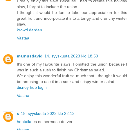
I really enjoy this slaw. Because I had to create this holiday
slaw, I forgot to include the union.
I thought it would be fun to take our appreciation for this
great fruit and incorporate it into a tangy and crunchy winter
slaw.
krowd darden
Vastaa
marnusdavid
14. syyskuuta 2023 klo 18.59
It's one of my favourite slaws. I omitted the union because I
was in such a rush to finish my Christmas salad.
We enjoy this wonderful fruit so much that I thought it would
be amusing to use it in a sour and crispy winter salad.
disney hub login
Vastaa
s
18. syyskuuta 2023 klo 22.13
hentaila
es es hermoso de ver
Vastaa