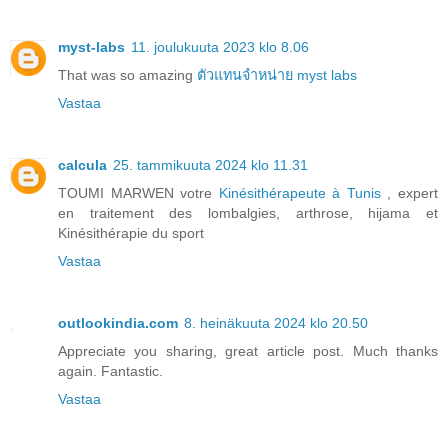
myst-labs
11. joulukuuta 2023 klo 8.06
That was so amazing
ตัวแทนจำหน่าย myst labs
Vastaa
calcula
25. tammikuuta 2024 klo 11.31
TOUMI MARWEN votre
Kinésithérapeute à Tunis
, expert
en traitement des lombalgies, arthrose, hijama et
Kinésithérapie du sport
Vastaa
outlookindia.com
8. heinäkuuta 2024 klo 20.50
Appreciate you sharing, great article post. Much thanks
again. Fantastic.
Vastaa