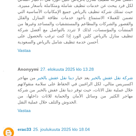
لكل فرد يبحث عن خدمات تنظيف شاملة ومتكاملة بأسعار مميزة،
حيث تمتلك شركة تنظيف بالرياض جميع الإمكانيات الأساسية التي
تضمن للعملاء الاستمتاع بأجود خدمات نظافة المنازل والفلل
والقصور والشركات والمطاعم والمستشفيات والمساجد وغيرها من
المنشآت والمؤسسات، لذلك لا تتردد بالتواصل مع أفضل شركة
تنظيف منازل بالرياض كلين الورد إذا كنت ترغب بالحصول على
أحسن خدمة تنظيف شامل بالرياض والسعودية.
Vastaa
Anonyymi
27. elokuuta 2025 klo 13.28
شركة نقل عفش بالخبر
يعد خيار
دينا نقل عفش بالخبر
من مهاجر
اكسبريس مثالي، لكل الراغبين في الحفاظ على سلامة منقولاتهم
خلال عملية نقل الاثاث، حيث توفر دينا نقل عفش بالخبر من شركة
مهاجر الكثير من وسائل الأمان والحماية للاثاث داخلها، من
الخدوش والتلف خلال عملية النقل.
Vastaa
erac33
25. joulukuuta 2025 klo 18.04