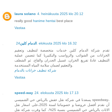
laura solano
4. heinäkuuta 2025 klo 20.12
really good
hanime hentai
best place
Vastaa
الدمام كلين
24. elokuuta 2025 klo 16.32
تقدم شركة الدمام كلين خدمات متخصصة لتنظيف وتعقيم
الخزانات من الشوائب والرواسب والبكتيريا كما تتضمن عملية
التنظيف عادةً تفريغ الخزان، غسيل الجدران والقاع، ثم الشطف
والتعقيم لضمان سلامة المياه المستخدمة.
شركة تنظيف خزانات بالدمام
Vastaa
speed-way
24. elokuuta 2025 klo 17.13
يسعدنا في شركة نقل عفش بالرياض حي الشميسي speedway،
أن نقدم أفضل عروضنا و خصوماتنا لسنة 2025،على اسعار نقل
الاثاث بالرياض حي الشميسي بنسبة 25%، كما وفرت شركة نقل