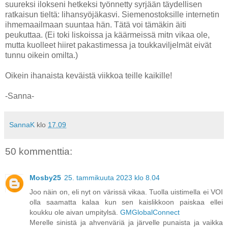
suureksi ilokseni hetkeksi työnnetty syrjään täydellisen
ratkaisun tieltä: lihansyöjäkasvi. Siemenostoksille internetin
ihmemaailmaan suuntaa hän. Tätä voi tämäkin äiti
peukuttaa. (Ei toki liskoissa ja käärmeissä mitn vikaa ole,
mutta kuolleet hiiret pakastimessa ja toukkaviljelmät eivät
tunnu oikein omilta.)
Oikein ihanaista keväistä viikkoa teille kaikille!
-Sanna-
SannaK
klo
17.09
50 kommenttia:
Mosby25
25. tammikuuta 2023 klo 8.04
Joo näin on, eli nyt on värissä vikaa. Tuolla uistimella ei VOI
olla saamatta kalaa kun sen kaislikkoon paiskaa ellei
koukku ole aivan umpitylsä.
GMGlobalConnect
Merelle sinistä ja ahvenväriä ja järvelle punaista ja vaikka