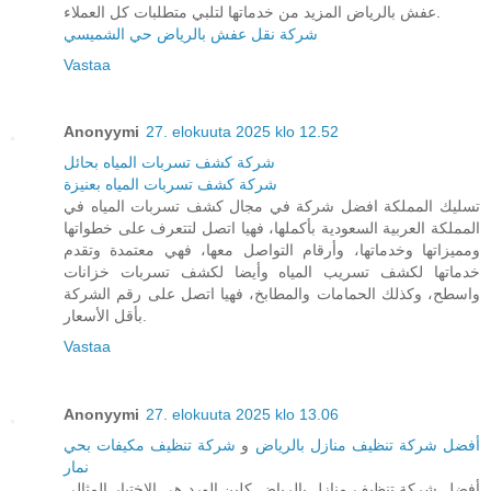
عفش بالرياض المزيد من خدماتها لتلبي متطلبات كل العملاء.
شركة نقل عفش بالرياض حي الشميسي
Vastaa
Anonyymi
27. elokuuta 2025 klo 12.52
شركة كشف تسربات المياه بحائل
شركة كشف تسربات المياه بعنيزة
تسليك المملكة افضل شركة في مجال كشف تسربات المياه في
المملكة العربية السعودية بأكملها، فهيا اتصل لتتعرف على خطواتها
ومميزاتها وخدماتها، وأرقام التواصل معها، فهي معتمدة وتقدم
خدماتها لكشف تسريب المياه وأيضا لكشف تسربات خزانات
واسطح، وكذلك الحمامات والمطابخ، فهيا اتصل على رقم الشركة
بأقل الأسعار.
Vastaa
Anonyymi
27. elokuuta 2025 klo 13.06
أفضل شركة تنظيف منازل بالرياض
و
شركة تنظيف مكيفات بحي
نمار
أفضل شركة تنظيف منازل بالرياض كلين الورد هي الاختيار المثالي