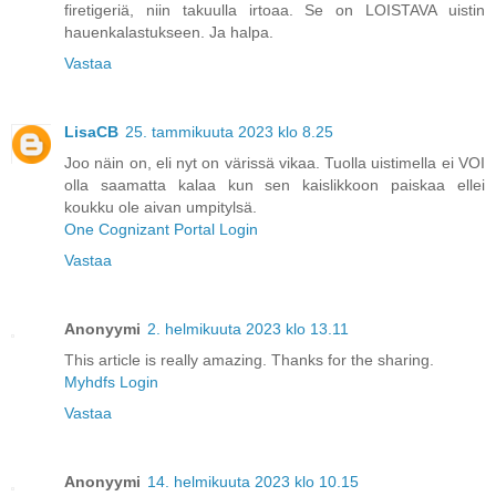
firetigeriä, niin takuulla irtoaa. Se on LOISTAVA uistin
hauenkalastukseen. Ja halpa.
Vastaa
LisaCB
25. tammikuuta 2023 klo 8.25
Joo näin on, eli nyt on värissä vikaa. Tuolla uistimella ei VOI
olla saamatta kalaa kun sen kaislikkoon paiskaa ellei
koukku ole aivan umpitylsä.
One Cognizant Portal Login
Vastaa
Anonyymi
2. helmikuuta 2023 klo 13.11
This article is really amazing. Thanks for the sharing.
Myhdfs Login
Vastaa
Anonyymi
14. helmikuuta 2023 klo 10.15