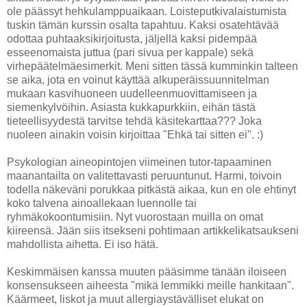
ole päässyt hehkulamppuaikaan. Loisteputkivalaistumista
tuskin tämän kurssin osalta tapahtuu. Kaksi osatehtävää
odottaa puhtaaksikirjoitusta, jäljellä kaksi pidempää
esseenomaista juttua (pari sivua per kappale) sekä
virhepäätelmäesimerkit. Meni sitten tässä kumminkin talteen
se aika, jota en voinut käyttää alkuperäissuunnitelman
mukaan kasvihuoneen uudelleenmuovittamiseen ja
siemenkylvöihin. Asiasta kukkapurkkiin, eihän tästä
tieteellisyydestä tarvitse tehdä käsitekarttaa??? Joka
nuoleen ainakin voisin kirjoittaa "Ehkä tai sitten ei". :)
Psykologian aineopintojen viimeinen tutor-tapaaminen
maanantailta on valitettavasti peruuntunut. Harmi, toivoin
todella näkeväni porukkaa pitkästä aikaa, kun en ole ehtinyt
koko talvena ainoallekaan luennolle tai
ryhmäkokoontumisiin. Nyt vuorostaan muilla on omat
kiireensä. Jään siis itsekseni pohtimaan artikkelikatsaukseni
mahdollista aihetta. Ei iso hätä.
Keskimmäisen kanssa muuten pääsimme tänään iloiseen
konsensukseen aiheesta "mikä lemmikki meille hankitaan".
Käärmeet, liskot ja muut allergiaystävälliset elukat on