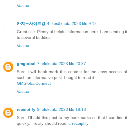
Vastaa
카지노사이트킹
4. kesäkuuta 2023 klo 9.12
Great site. Plenty of helpful information here. I am sending it
to several buddies
Vastaa
gmglobal
7. elokuuta 2023 klo 20.37
Sure I will book mark this content for the easy access of
such an informative post. I ought to read it.
GMGlobalConnect
Vastaa
receiptify
9. elokuuta 2023 klo 18.13
Sure, I'll add this post to my bookmarks so that I can find it
quickly. I really should read it.
receiptify