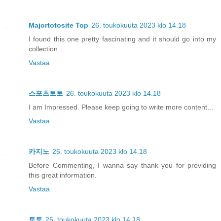
Majortotosite Top
26. toukokuuta 2023 klo 14.18
I found this one pretty fascinating and it should go into my
collection.
Vastaa
스포츠토토
26. toukokuuta 2023 klo 14.18
I am Impressed. Please keep going to write more content…
Vastaa
카지노
26. toukokuuta 2023 klo 14.18
Before Commenting, I wanna say thank you for providing
this great information.
Vastaa
토토
26. toukokuuta 2023 klo 14.18