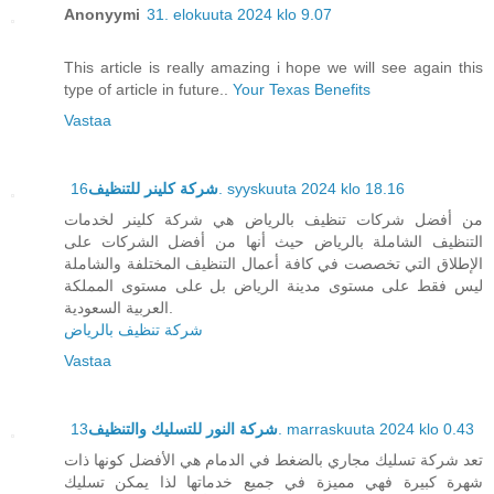
Anonyymi
31. elokuuta 2024 klo 9.07
This article is really amazing i hope we will see again this
type of article in future..
Your Texas Benefits
Vastaa
شركة كلينر للتنظيف
16. syyskuuta 2024 klo 18.16
من أفضل شركات تنظيف بالرياض هي شركة كلينر لخدمات
التنظيف الشاملة بالرياض حيث أنها من أفضل الشركات على
الإطلاق التي تخصصت في كافة أعمال التنظيف المختلفة والشاملة
ليس فقط على مستوى مدينة الرياض بل على مستوى المملكة
العربية السعودية.
شركة تنظيف بالرياض
Vastaa
شركة النور للتسليك والتنظيف
13. marraskuuta 2024 klo 0.43
تعد شركة تسليك مجاري بالضغط في الدمام هي الأفضل كونها ذات
شهرة كبيرة فهي مميزة في جميع خدماتها لذا يمكن تسليك