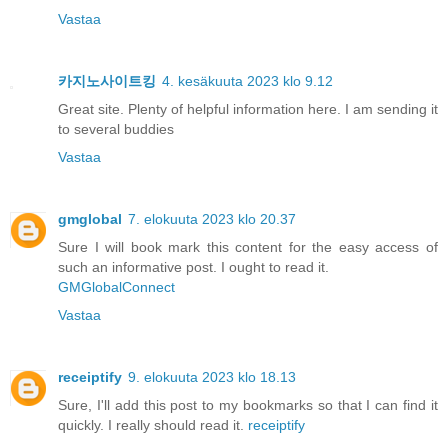
Vastaa
카지노사이트킹
4. kesäkuuta 2023 klo 9.12
Great site. Plenty of helpful information here. I am sending it
to several buddies
Vastaa
gmglobal
7. elokuuta 2023 klo 20.37
Sure I will book mark this content for the easy access of
such an informative post. I ought to read it.
GMGlobalConnect
Vastaa
receiptify
9. elokuuta 2023 klo 18.13
Sure, I'll add this post to my bookmarks so that I can find it
quickly. I really should read it.
receiptify