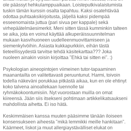
ole päässyt hehkulamppuaikaan. Loisteputkivalaistumista
tuskin tämän kurssin osalta tapahtuu. Kaksi osatehtävää
odottaa puhtaaksikirjoitusta, jäljellä kaksi pidempää
esseenomaista juttua (pari sivua per kappale) sekä
virhepäätelmäesimerkit. Meni sitten tässä kumminkin talteen
se aika, jota en voinut käyttää alkuperäissuunnitelman
mukaan kasvihuoneen uudelleenmuovittamiseen ja
siemenkylvöihin. Asiasta kukkapurkkiin, eihän tästä
tieteellisyydestä tarvitse tehdä käsitekarttaa??? Joka
nuoleen ainakin voisin kirjoittaa "Ehkä tai sitten ei". :)
Psykologian aineopintojen viimeinen tutor-tapaaminen
maanantailta on valitettavasti peruuntunut. Harmi, toivoin
todella näkeväni porukkaa pitkästä aikaa, kun en ole ehtinyt
koko talvena ainoallekaan luennolle tai
ryhmäkokoontumisiin. Nyt vuorostaan muilla on omat
kiireensä. Jään siis itsekseni pohtimaan artikkelikatsaukseni
mahdollista aihetta. Ei iso hätä.
Keskimmäisen kanssa muuten pääsimme tänään iloiseen
konsensukseen aiheesta "mikä lemmikki meille hankitaan".
Käärmeet, liskot ja muut allergiaystävälliset elukat on