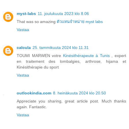
myst-labs
11. joulukuuta 2023 klo 8.06
That was so amazing
ตัวแทนจำหน่าย myst labs
Vastaa
calcula
25. tammikuuta 2024 klo 11.31
TOUMI MARWEN votre
Kinésithérapeute à Tunis
, expert
en traitement des lombalgies, arthrose, hijama et
Kinésithérapie du sport
Vastaa
outlookindia.com
8. heinäkuuta 2024 klo 20.50
Appreciate you sharing, great article post. Much thanks
again. Fantastic.
Vastaa