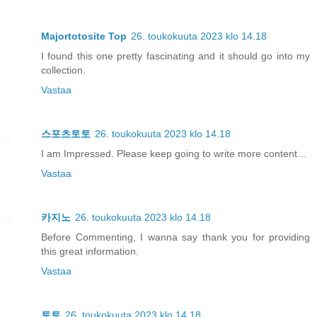
Majortotosite Top
26. toukokuuta 2023 klo 14.18
I found this one pretty fascinating and it should go into my
collection.
Vastaa
스포츠토토
26. toukokuuta 2023 klo 14.18
I am Impressed. Please keep going to write more content…
Vastaa
카지노
26. toukokuuta 2023 klo 14.18
Before Commenting, I wanna say thank you for providing
this great information.
Vastaa
토토
26. toukokuuta 2023 klo 14.18