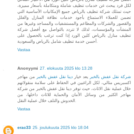
لكل فرد يبحث عن خدمات تنظيف شاملة ومتكاملة بأسعار مميزة،
حيث تمتلك شركة تنظيف بالرياض جميع الإمكانيات الأساسية التي
تضمن للعملاء الاستمتاع بأجود خدمات نظافة المنازل والفلل
والقصور والشركات والمطاعم والمستشفيات والمساجد وغيرها من
المنشآت والمؤسسات، لذلك لا تتردد بالتواصل مع أفضل شركة
تنظيف منازل بالرياض كلين الورد إذا كنت ترغب بالحصول على
أحسن خدمة تنظيف شامل بالرياض والسعودية.
Vastaa
Anonyymi
27. elokuuta 2025 klo 13.28
شركة نقل عفش بالخبر
يعد خيار
دينا نقل عفش بالخبر
من مهاجر
اكسبريس مثالي، لكل الراغبين في الحفاظ على سلامة منقولاتهم
خلال عملية نقل الاثاث، حيث توفر دينا نقل عفش بالخبر من شركة
مهاجر الكثير من وسائل الأمان والحماية للاثاث داخلها، من
الخدوش والتلف خلال عملية النقل.
Vastaa
erac33
25. joulukuuta 2025 klo 18.04