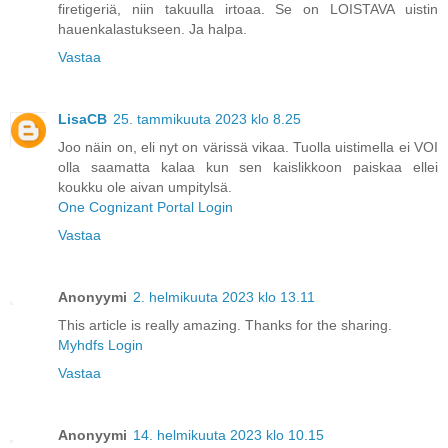
firetigeriä, niin takuulla irtoaa. Se on LOISTAVA uistin
hauenkalastukseen. Ja halpa.
Vastaa
LisaCB
25. tammikuuta 2023 klo 8.25
Joo näin on, eli nyt on värissä vikaa. Tuolla uistimella ei VOI
olla saamatta kalaa kun sen kaislikkoon paiskaa ellei
koukku ole aivan umpitylsä.
One Cognizant Portal Login
Vastaa
Anonyymi
2. helmikuuta 2023 klo 13.11
This article is really amazing. Thanks for the sharing.
Myhdfs Login
Vastaa
Anonyymi
14. helmikuuta 2023 klo 10.15