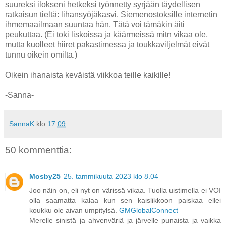
suureksi ilokseni hetkeksi työnnetty syrjään täydellisen
ratkaisun tieltä: lihansyöjäkasvi. Siemenostoksille internetin
ihmemaailmaan suuntaa hän. Tätä voi tämäkin äiti
peukuttaa. (Ei toki liskoissa ja käärmeissä mitn vikaa ole,
mutta kuolleet hiiret pakastimessa ja toukkaviljelmät eivät
tunnu oikein omilta.)
Oikein ihanaista keväistä viikkoa teille kaikille!
-Sanna-
SannaK
klo
17.09
50 kommenttia:
Mosby25
25. tammikuuta 2023 klo 8.04
Joo näin on, eli nyt on värissä vikaa. Tuolla uistimella ei VOI
olla saamatta kalaa kun sen kaislikkoon paiskaa ellei
koukku ole aivan umpitylsä.
GMGlobalConnect
Merelle sinistä ja ahvenväriä ja järvelle punaista ja vaikka