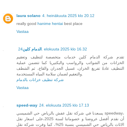
laura solano
4. heinäkuuta 2025 klo 20.12
really good
hanime hentai
best place
Vastaa
الدمام كلين
24. elokuuta 2025 klo 16.32
تقدم شركة الدمام كلين خدمات متخصصة لتنظيف وتعقيم
الخزانات من الشوائب والرواسب والبكتيريا كما تتضمن عملية
التنظيف عادةً تفريغ الخزان، غسيل الجدران والقاع، ثم الشطف
والتعقيم لضمان سلامة المياه المستخدمة.
شركة تنظيف خزانات بالدمام
Vastaa
speed-way
24. elokuuta 2025 klo 17.13
يسعدنا في شركة نقل عفش بالرياض حي الشميسي speedway،
أن نقدم أفضل عروضنا و خصوماتنا لسنة 2025،على اسعار نقل
الاثاث بالرياض حي الشميسي بنسبة 25%، كما وفرت شركة نقل