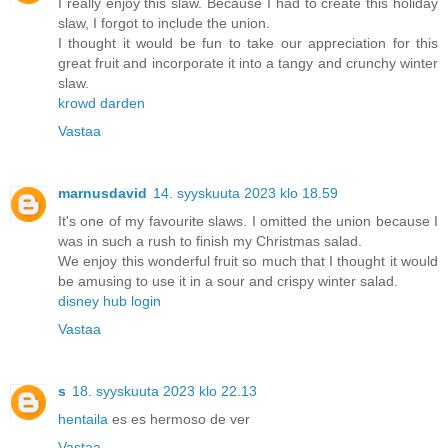
I really enjoy this slaw. Because I had to create this holiday
slaw, I forgot to include the union.
I thought it would be fun to take our appreciation for this
great fruit and incorporate it into a tangy and crunchy winter
slaw.
krowd darden
Vastaa
marnusdavid
14. syyskuuta 2023 klo 18.59
It's one of my favourite slaws. I omitted the union because I
was in such a rush to finish my Christmas salad.
We enjoy this wonderful fruit so much that I thought it would
be amusing to use it in a sour and crispy winter salad.
disney hub login
Vastaa
s
18. syyskuuta 2023 klo 22.13
hentaila
es es hermoso de ver
Vastaa