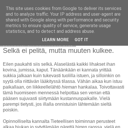
This site uses cookies from Google to deliver its services
Avoin blogiskelija
and to analyze traffic. Your IP address and user-agent are
shared with Google along with performance and security
metrics to ensure quality of service, generate usage
statistics, and to detect and address abuse.
▼
LEARN MORE
GOT IT
sunnuntai 17. huhtikuuta 2011
Selkä ei pelitä, mutta muuten kulkee.
Eilen paukahti siis selkä. Alaselästä kaikki lihakset ihan
kovina, jumissa, kaput. Tänäänkään ei kannata yrittää
sukkia jalkaan kuin tukevasti tuolilla istuen, ja silloinkin on
syytä olla riittävän lääkityssä tilassa. Vähän aikaa kun istuu
paikallaan, on liikkeellelähtö
hieman
hankalaa. Toivottavasti
tämä huomiseen mennessä helpottaa sen verran että
pääsen sujuvasti siirtymään kustannuspaikalle. Vielä
parempi tietysti, jos illalla onnistuisin lähtemään sieltä
poiskin.
Opinnolliselta kannalta Tieteellisen toiminnan perusteet
alkaa hiukan jo sytyttämään pärettä hirren raossa, vielä en