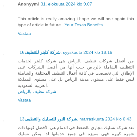
Anonyymi
31. elokuuta 2024 klo 9.07
This article is really amazing i hope we will see again this
type of article in future..
Your Texas Benefits
Vastaa
شركة كلينر للتنظيف
16. syyskuuta 2024 klo 18.16
من أفضل شركات تنظيف بالرياض هي شركة كلينر لخدمات
التنظيف الشاملة بالرياض حيث أنها من أفضل الشركات على
الإطلاق التي تخصصت في كافة أعمال التنظيف المختلفة والشاملة
ليس فقط على مستوى مدينة الرياض بل على مستوى المملكة
العربية السعودية.
شركة تنظيف بالرياض
Vastaa
شركة النور للتسليك والتنظيف
13. marraskuuta 2024 klo 0.43
تعد شركة تسليك مجاري بالضغط في الدمام هي الأفضل كونها ذات
شهرة كبيرة فهي مميزة في جميع خدماتها لذا يمكن تسليك