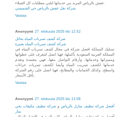
عفش بالرياض المزيد من خدماتها لتلبي متطلبات كل العملاء.
شركة نقل عفش بالرياض حي الشميسي
Vastaa
Anonyymi
27. elokuuta 2025 klo 12.52
شركة كشف تسربات المياه بحائل
شركة كشف تسربات المياه بعنيزة
تسليك المملكة افضل شركة في مجال كشف تسربات المياه في
المملكة العربية السعودية بأكملها، فهيا اتصل لتتعرف على خطواتها
ومميزاتها وخدماتها، وأرقام التواصل معها، فهي معتمدة وتقدم
خدماتها لكشف تسريب المياه وأيضا لكشف تسربات خزانات
واسطح، وكذلك الحمامات والمطابخ، فهيا اتصل على رقم الشركة
بأقل الأسعار.
Vastaa
Anonyymi
27. elokuuta 2025 klo 13.06
أفضل شركة تنظيف منازل بالرياض
و
شركة تنظيف مكيفات بحي
نمار
أفضل شركة تنظيف منازل بالرياض كلين الورد هي الاختيار المثالي