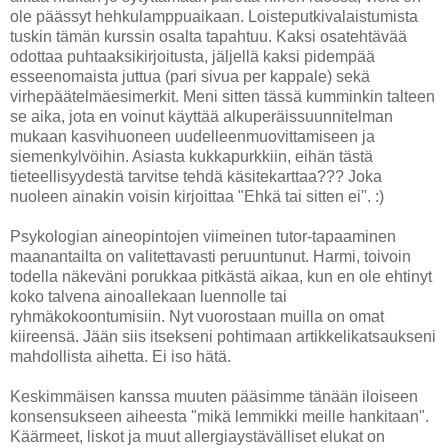
ole päässyt hehkulamppuaikaan. Loisteputkivalaistumista
tuskin tämän kurssin osalta tapahtuu. Kaksi osatehtävää
odottaa puhtaaksikirjoitusta, jäljellä kaksi pidempää
esseenomaista juttua (pari sivua per kappale) sekä
virhepäätelmäesimerkit. Meni sitten tässä kumminkin talteen
se aika, jota en voinut käyttää alkuperäissuunnitelman
mukaan kasvihuoneen uudelleenmuovittamiseen ja
siemenkylvöihin. Asiasta kukkapurkkiin, eihän tästä
tieteellisyydestä tarvitse tehdä käsitekarttaa??? Joka
nuoleen ainakin voisin kirjoittaa "Ehkä tai sitten ei". :)
Psykologian aineopintojen viimeinen tutor-tapaaminen
maanantailta on valitettavasti peruuntunut. Harmi, toivoin
todella näkeväni porukkaa pitkästä aikaa, kun en ole ehtinyt
koko talvena ainoallekaan luennolle tai
ryhmäkokoontumisiin. Nyt vuorostaan muilla on omat
kiireensä. Jään siis itsekseni pohtimaan artikkelikatsaukseni
mahdollista aihetta. Ei iso hätä.
Keskimmäisen kanssa muuten pääsimme tänään iloiseen
konsensukseen aiheesta "mikä lemmikki meille hankitaan".
Käärmeet, liskot ja muut allergiaystävälliset elukat on