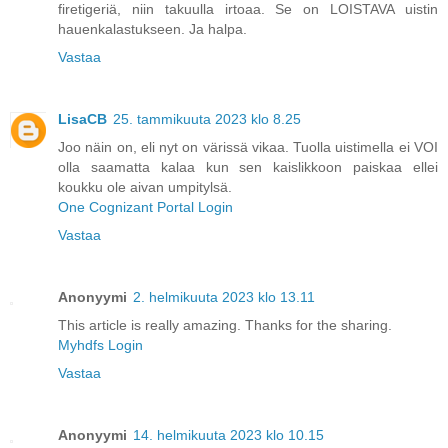
firetigeriä, niin takuulla irtoaa. Se on LOISTAVA uistin
hauenkalastukseen. Ja halpa.
Vastaa
LisaCB
25. tammikuuta 2023 klo 8.25
Joo näin on, eli nyt on värissä vikaa. Tuolla uistimella ei VOI
olla saamatta kalaa kun sen kaislikkoon paiskaa ellei
koukku ole aivan umpitylsä.
One Cognizant Portal Login
Vastaa
Anonyymi
2. helmikuuta 2023 klo 13.11
This article is really amazing. Thanks for the sharing.
Myhdfs Login
Vastaa
Anonyymi
14. helmikuuta 2023 klo 10.15