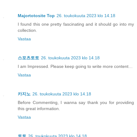
Majortotosite Top
26. toukokuuta 2023 klo 14.18
I found this one pretty fascinating and it should go into my
collection.
Vastaa
스포츠토토
26. toukokuuta 2023 klo 14.18
I am Impressed. Please keep going to write more content…
Vastaa
카지노
26. toukokuuta 2023 klo 14.18
Before Commenting, I wanna say thank you for providing
this great information.
Vastaa
토토
26. toukokuuta 2023 klo 14.18