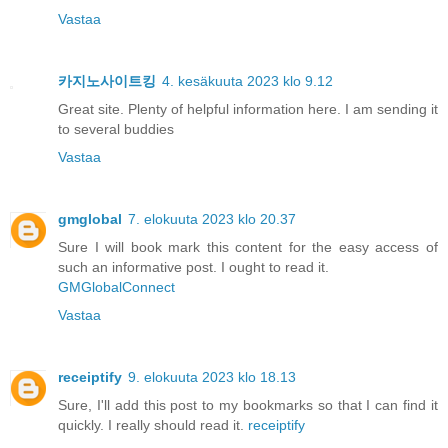
Vastaa
카지노사이트킹
4. kesäkuuta 2023 klo 9.12
Great site. Plenty of helpful information here. I am sending it
to several buddies
Vastaa
gmglobal
7. elokuuta 2023 klo 20.37
Sure I will book mark this content for the easy access of
such an informative post. I ought to read it.
GMGlobalConnect
Vastaa
receiptify
9. elokuuta 2023 klo 18.13
Sure, I'll add this post to my bookmarks so that I can find it
quickly. I really should read it.
receiptify