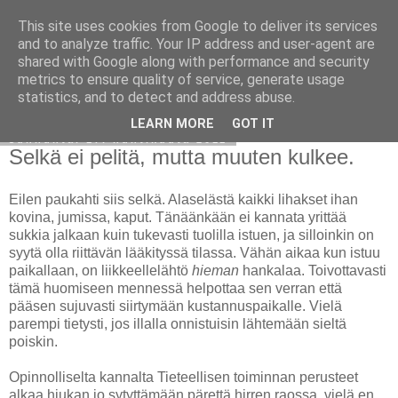
This site uses cookies from Google to deliver its services
Avoin blogiskelija
and to analyze traffic. Your IP address and user-agent are
shared with Google along with performance and security
metrics to ensure quality of service, generate usage
statistics, and to detect and address abuse.
▼
LEARN MORE
GOT IT
sunnuntai 17. huhtikuuta 2011
Selkä ei pelitä, mutta muuten kulkee.
Eilen paukahti siis selkä. Alaselästä kaikki lihakset ihan
kovina, jumissa, kaput. Tänäänkään ei kannata yrittää
sukkia jalkaan kuin tukevasti tuolilla istuen, ja silloinkin on
syytä olla riittävän lääkityssä tilassa. Vähän aikaa kun istuu
paikallaan, on liikkeellelähtö
hieman
hankalaa. Toivottavasti
tämä huomiseen mennessä helpottaa sen verran että
pääsen sujuvasti siirtymään kustannuspaikalle. Vielä
parempi tietysti, jos illalla onnistuisin lähtemään sieltä
poiskin.
Opinnolliselta kannalta Tieteellisen toiminnan perusteet
alkaa hiukan jo sytyttämään pärettä hirren raossa, vielä en