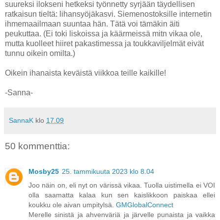
suureksi ilokseni hetkeksi työnnetty syrjään täydellisen
ratkaisun tieltä: lihansyöjäkasvi. Siemenostoksille internetin
ihmemaailmaan suuntaa hän. Tätä voi tämäkin äiti
peukuttaa. (Ei toki liskoissa ja käärmeissä mitn vikaa ole,
mutta kuolleet hiiret pakastimessa ja toukkaviljelmät eivät
tunnu oikein omilta.)
Oikein ihanaista keväistä viikkoa teille kaikille!
-Sanna-
SannaK
klo
17.09
50 kommenttia:
Mosby25
25. tammikuuta 2023 klo 8.04
Joo näin on, eli nyt on värissä vikaa. Tuolla uistimella ei VOI
olla saamatta kalaa kun sen kaislikkoon paiskaa ellei
koukku ole aivan umpitylsä.
GMGlobalConnect
Merelle sinistä ja ahvenväriä ja järvelle punaista ja vaikka