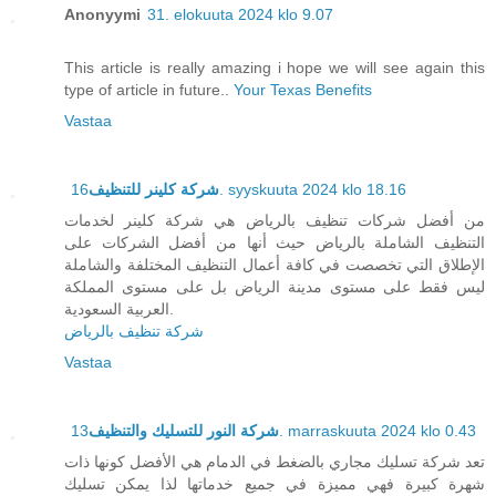
Anonyymi
31. elokuuta 2024 klo 9.07
This article is really amazing i hope we will see again this
type of article in future..
Your Texas Benefits
Vastaa
شركة كلينر للتنظيف
16. syyskuuta 2024 klo 18.16
من أفضل شركات تنظيف بالرياض هي شركة كلينر لخدمات
التنظيف الشاملة بالرياض حيث أنها من أفضل الشركات على
الإطلاق التي تخصصت في كافة أعمال التنظيف المختلفة والشاملة
ليس فقط على مستوى مدينة الرياض بل على مستوى المملكة
العربية السعودية.
شركة تنظيف بالرياض
Vastaa
شركة النور للتسليك والتنظيف
13. marraskuuta 2024 klo 0.43
تعد شركة تسليك مجاري بالضغط في الدمام هي الأفضل كونها ذات
شهرة كبيرة فهي مميزة في جميع خدماتها لذا يمكن تسليك