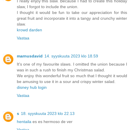
I really enjoy this slaw. Because I had to create this holiday
slaw, I forgot to include the union.
I thought it would be fun to take our appreciation for this
great fruit and incorporate it into a tangy and crunchy winter
slaw.
krowd darden
Vastaa
marnusdavid
14. syyskuuta 2023 klo 18.59
It's one of my favourite slaws. I omitted the union because I
was in such a rush to finish my Christmas salad.
We enjoy this wonderful fruit so much that I thought it would
be amusing to use it in a sour and crispy winter salad.
disney hub login
Vastaa
s
18. syyskuuta 2023 klo 22.13
hentaila
es es hermoso de ver
Vastaa