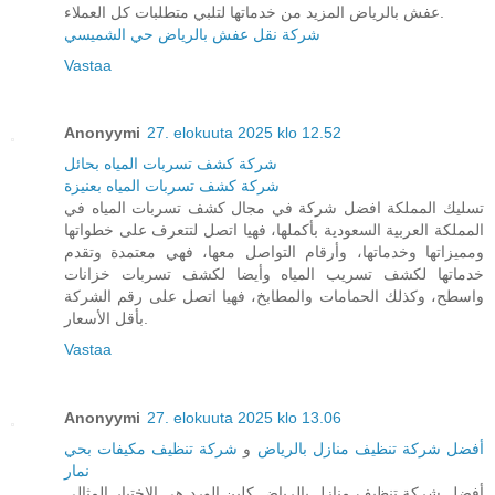
عفش بالرياض المزيد من خدماتها لتلبي متطلبات كل العملاء.
شركة نقل عفش بالرياض حي الشميسي
Vastaa
Anonyymi
27. elokuuta 2025 klo 12.52
شركة كشف تسربات المياه بحائل
شركة كشف تسربات المياه بعنيزة
تسليك المملكة افضل شركة في مجال كشف تسربات المياه في
المملكة العربية السعودية بأكملها، فهيا اتصل لتتعرف على خطواتها
ومميزاتها وخدماتها، وأرقام التواصل معها، فهي معتمدة وتقدم
خدماتها لكشف تسريب المياه وأيضا لكشف تسربات خزانات
واسطح، وكذلك الحمامات والمطابخ، فهيا اتصل على رقم الشركة
بأقل الأسعار.
Vastaa
Anonyymi
27. elokuuta 2025 klo 13.06
أفضل شركة تنظيف منازل بالرياض
و
شركة تنظيف مكيفات بحي
نمار
أفضل شركة تنظيف منازل بالرياض كلين الورد هي الاختيار المثالي