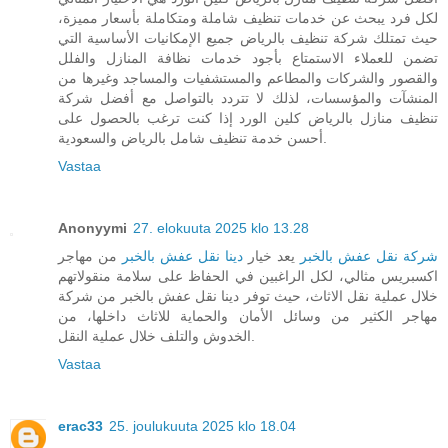
لكل فرد يبحث عن خدمات تنظيف شاملة ومتكاملة بأسعار مميزة،
حيث تمتلك شركة تنظيف بالرياض جميع الإمكانيات الأساسية التي
تضمن للعملاء الاستمتاع بأجود خدمات نظافة المنازل والفلل
والقصور والشركات والمطاعم والمستشفيات والمساجد وغيرها من
المنشآت والمؤسسات، لذلك لا تتردد بالتواصل مع أفضل شركة
تنظيف منازل بالرياض كلين الورد إذا كنت ترغب بالحصول على
أحسن خدمة تنظيف شامل بالرياض والسعودية.
Vastaa
Anonyymi
27. elokuuta 2025 klo 13.28
شركة نقل عفش بالخبر
يعد خيار
دينا نقل عفش بالخبر
من مهاجر
اكسبريس مثالي، لكل الراغبين في الحفاظ على سلامة منقولاتهم
خلال عملية نقل الاثاث، حيث توفر دينا نقل عفش بالخبر من شركة
مهاجر الكثير من وسائل الأمان والحماية للاثاث داخلها، من
الخدوش والتلف خلال عملية النقل.
Vastaa
erac33
25. joulukuuta 2025 klo 18.04