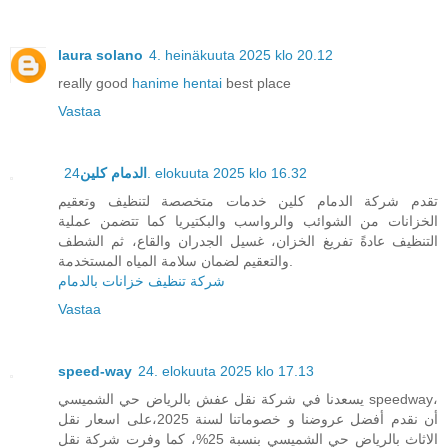
laura solano
4. heinäkuuta 2025 klo 20.12
really good
hanime hentai
best place
Vastaa
الدمام كلين
24. elokuuta 2025 klo 16.32
تقدم شركة الدمام كلين خدمات متخصصة لتنظيف وتعقيم
الخزانات من الشوائب والرواسب والبكتيريا كما تتضمن عملية
التنظيف عادةً تفريغ الخزان، غسيل الجدران والقاع، ثم الشطف
والتعقيم لضمان سلامة المياه المستخدمة.
شركة تنظيف خزانات بالدمام
Vastaa
speed-way
24. elokuuta 2025 klo 17.13
يسعدنا في شركة نقل عفش بالرياض حي الشميسي speedway،
أن نقدم أفضل عروضنا و خصوماتنا لسنة 2025،على اسعار نقل
الاثاث بالرياض حي الشميسي بنسبة 25%، كما وفرت شركة نقل