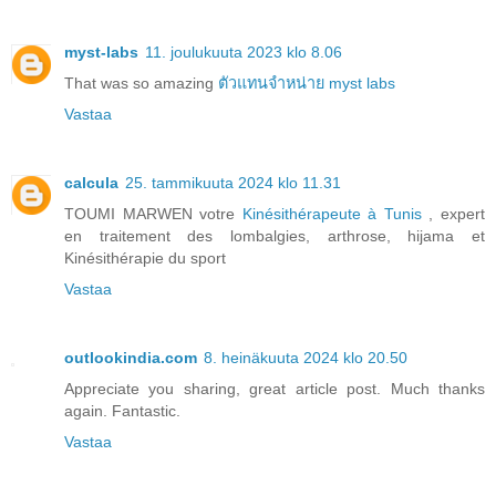
myst-labs
11. joulukuuta 2023 klo 8.06
That was so amazing
ตัวแทนจำหน่าย myst labs
Vastaa
calcula
25. tammikuuta 2024 klo 11.31
TOUMI MARWEN votre
Kinésithérapeute à Tunis
, expert
en traitement des lombalgies, arthrose, hijama et
Kinésithérapie du sport
Vastaa
outlookindia.com
8. heinäkuuta 2024 klo 20.50
Appreciate you sharing, great article post. Much thanks
again. Fantastic.
Vastaa