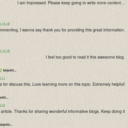
I am Impressed. Please keep going to write more content…
o 14.18
menting, I wanna say thank you for providing this great information.
o 14.18
I feel too good to read it this awesome blog.
키
kirjoitti...
9.11
 for discuss this, Love learning more on this topic. Extremely helpful!
oitti...
9.12
article. Thanks for sharing wonderful informative blogs. Keep doing it
kirjoitti...