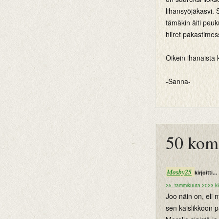
lihansyöjäkasvi.
tämäkin äiti peuk
hiiret pakastimes
Oikein ihanaista k
-Sanna-
btemplates
50 kom
Mosby25
kirjoitti...
25. tammikuuta 2023 kl
Joo näin on, eli 
sen kaislikkoon p