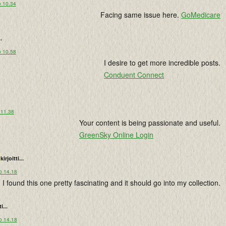
o 10.34
Facing same issue here.
GoMedicare
..
o 10.58
I desire to get more incredible posts.
Conduent Connect
 11.38
Your content is being passionate and useful.
GreenSky Online Login
kirjoitti...
o 14.18
I found this one pretty fascinating and it should go into my collection.
i...
o 14.18