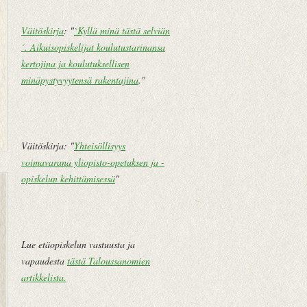
Väitöskirja
: "
`Kyllä minä tästä selviän
´. Aikuisopiskelijat koulutustarinansa
kertojina ja koulutuksellisen
minäpystyvyytensä rakentajina
."
Väitöskirja: "
Yhteisöllisyys
voimavarana yliopisto-opetuksen ja -
opiskelun kehittämisessä
"
U
E
u
t
d
u
e
s
Lue etäopiskelun vastuusta ja
m
i
vapaudesta
tästä Taloussanomien
pi
v
artikkelista
.
te
u
k