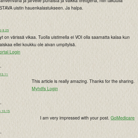
 ahvenväriä ja järvelle punaista ja vaikka firetigeriä, niin takuulla
ISTAVA uistin hauenkalastukseen. Ja halpa.
o 8.25
nyt on värissä vikaa. Tuolla uistimella ei VOI olla saamatta kalaa kun
aiskaa ellei koukku ole aivan umpitylsä.
rtal Login
..
 13.11
This article is really amazing. Thanks for the sharing.
Myhdfs Login
..
o 10.15
I am very impressed with your post.
GoMedicare
..