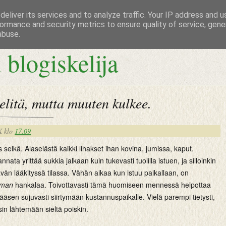
eliver its services and to analyze traffic. Your IP address and 
ormance and security metrics to ensure quality of service, gen
abuse.
 blogiskelija
pelitä, mutta muuten kulkee.
K
klo
17.09
s selkä. Alaselästä kaikki lihakset ihan kovina, jumissa, kaput.
ata yrittää sukkia jalkaan kuin tukevasti tuolilla istuen, ja silloinkin
tävän lääkityssä tilassa. Vähän aikaa kun istuu paikallaan, on
eman
hankalaa. Toivottavasti tämä huomiseen mennessä helpottaa
ääsen sujuvasti siirtymään kustannuspaikalle. Vielä parempi tietysti,
uisin lähtemään sieltä poiskin.