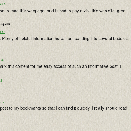
9.12
d to read this webpage, and I used to pay a visit this web site. greatt
kirjoitti...
9.12
. Plenty of helpful information here. I am sending it to several buddies
0.37
mark this content for the easy access of such an informative post. I
ct
8.13
s post to my bookmarks so that I can find it quickly. I really should read