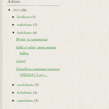
Arkisto
2011
(26)
▼
kesäkuuta
(3)
►
toukokuuta
(5)
►
huhtikuuta
(4)
▼
Myötä- ja vastamäessä
Selkä ei pelitä, mutta muuten
kulkee.
1+2=3
Tieteellisen toiminnan perusteet
(FILY019 / 3 op) ...
maaliskuuta
(5)
►
helmikuuta
(4)
►
tammikuuta
(5)
►