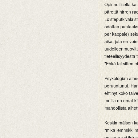
Opinnolliselta ka
pärettä hirren r
Loisteputkivalais
odottaa puhtaaksi
per kappale) sek
aika, jota en vo
uudelleenmuovitt
tieteellisyydestä
"Ehkä tai sitten ei
Psykologian aineo
peruuntunut. Harm
ehtinyt koko talv
muilla on omat ki
mahdollista aihett
Keskimmäisen ka
"mikä lemmikki me
on suureksi ilokse