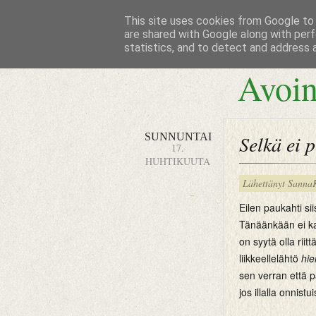
This site uses cookies from Google to d
are shared with Google along with perf
statistics, and to detect and address 
Avoin
SUNNUNTAI
Selkä ei 
17.
HUHTIKUUTA
Lähettänyt
Sanna
Eilen paukahti sii
Tänäänkään ei kann
on syytä olla riit
liikkeellelähtö
hi
sen verran että p
jos illalla onnist