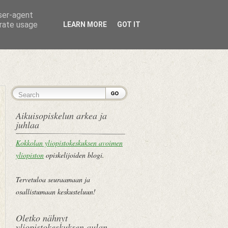
user-agent
erate usage
LEARN MORE
GOT IT
ETUSIVU
Aikuisopiskelun arkea ja
juhlaa
Kokkolan yliopistokeskuksen avoimen
yliopiston
opiskelijoiden blogi.
Tervetuloa seuraamaan ja
osallistumaan keskusteluun!
Oletko nähnyt
yliopistokeskuksen aulan