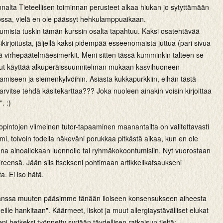
nnalta Tieteellisen toiminnan perusteet alkaa hiukan jo sytyttämään
aossa, vielä en ole päässyt hehkulamppuaikaan.
tumista tuskin tämän kurssin osalta tapahtuu. Kaksi osatehtävää
kirjoitusta, jäljellä kaksi pidempää esseenomaista juttua (pari sivua
ä virhepäätelmäesimerkit. Meni sitten tässä kumminkin talteen se
inut käyttää alkuperäissuunnitelman mukaan kasvihuoneen
amiseen ja siemenkylvöihin. Asiasta kukkapurkkiin, eihän tästä
 tarvitse tehdä käsitekarttaa??? Joka nuoleen ainakin voisin kirjoittaa
". :)
pintojen viimeinen tutor-tapaaminen maanantailta on valitettavasti
i, toivoin todella näkeväni porukkaa pitkästä aikaa, kun en ole
ena ainoallekaan luennolle tai ryhmäkokoontumisiin. Nyt vuorostaan
ireensä. Jään siis itsekseni pohtimaan artikkelikatsaukseni
a. Ei iso hätä.
nssa muuten pääsimme tänään iloiseen konsensukseen aiheesta
ille hankitaan". Käärmeet, liskot ja muut allergiaystävälliset elukat
ni hetkeksi työnnetty syrjään täydellisen ratkaisun tieltä: