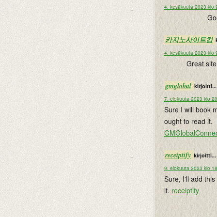
4. kesäkuuta 2023 klo 
Goo
카지노사이트킹
4. kesäkuuta 2023 klo 
Great site
gmglobal
kirjoitti...
7. elokuuta 2023 klo 2
Sure I will book 
ought to read it.
GMGlobalConne
receiptify
kirjoitti...
9. elokuuta 2023 klo 1
Sure, I'll add thi
it.
receiptify