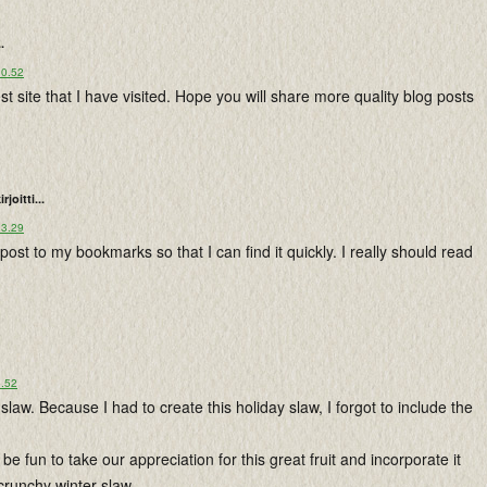
..
10.52
est site that I have visited. Hope you will share more quality blog posts
irjoitti...
13.29
s post to my bookmarks so that I can find it quickly. I really should read
5.52
s slaw. Because I had to create this holiday slaw, I forgot to include the
 be fun to take our appreciation for this great fruit and incorporate it
crunchy winter slaw.