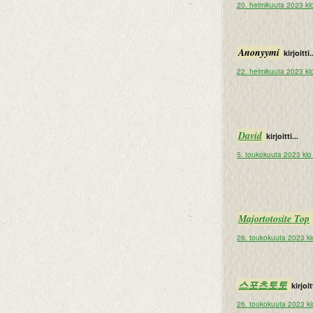
20. helmikuuta 2023 kl
Anonyymi
kirjoitti.
22. helmikuuta 2023 kl
David
kirjoitti...
5. toukokuuta 2023 klo
Majortotosite Top
26. toukokuuta 2023 kl
스포츠토토
kirjoitt
26. toukokuuta 2023 kl