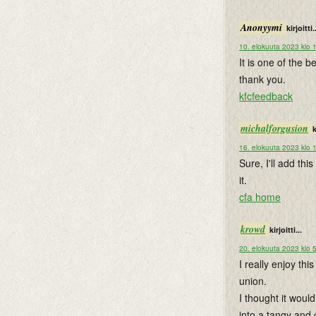
Anonyymi
kirjoitti.
10. elokuuta 2023 klo 
It is one of the b
thank you.
kfcfeedback
michalforgusion
k
16. elokuuta 2023 klo 
Sure, I'll add thi
it.
cfa home
krowd
kirjoitti...
20. elokuuta 2023 klo 
I really enjoy thi
union.
I thought it would
into a tangy and 