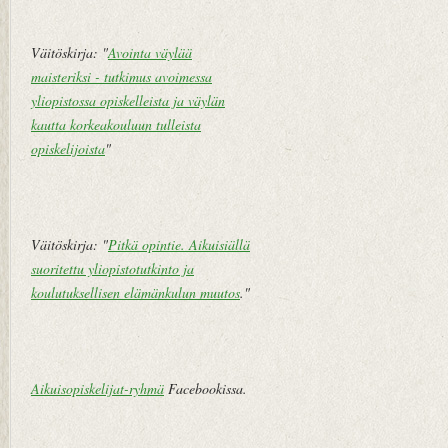
st
i
Väitöskirja: "
Avointa väylää
V
maisteriksi - tutkimus avoimessa
a
yliopistossa opiskelleista ja väylän
n
kautta korkeakouluun tulleista
h
opiskelijoista
"
e
m
pi
vi
Väitöskirja: "
Pitkä opintie. Aikuisiällä
e
suoritettu yliopistotutkinto ja
st
koulutuksellisen elämänkulun muutos
."
i
Aikuisopiskelijat-ryhmä
Facebookissa.