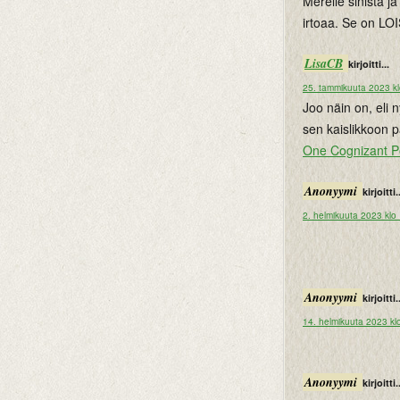
Merelle sinistä ja
irtoaa. Se on LO
LisaCB
kirjoitti...
25. tammikuuta 2023 kl
Joo näin on, eli 
sen kaislikkoon p
One Cognizant Po
Anonyymi
kirjoitti.
2. helmikuuta 2023 klo
Anonyymi
kirjoitti.
14. helmikuuta 2023 kl
Anonyymi
kirjoitti.