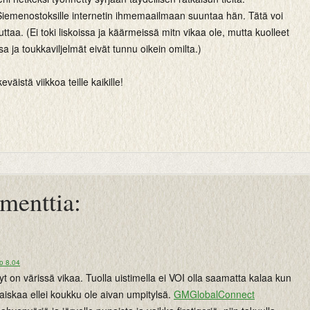
 Siemenostoksille internetin ihmemaailmaan suuntaa hän. Tätä voi
uttaa. (Ei toki liskoissa ja käärmeissä mitn vikaa ole, mutta kuolleet
sa ja toukkaviljelmät eivät tunnu oikein omilta.)
eväistä viikkoa teille kaikille!
menttia:
o 8.04
nyt on värissä vikaa. Tuolla uistimella ei VOI olla saamatta kalaa kun
aiskaa ellei koukku ole aivan umpitylsä.
GMGlobalConnect