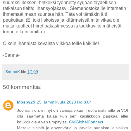
suureksi ilokseni hetkeksi työnnetty syrjään täydellisen
ratkaisun tieltä: lihansyöjäkasvi. Siemenostoksille internetin
ihmemaailmaan suuntaa hän. Tätä voi tämäkin äiti
peukuttaa. (Ei toki liskoissa ja käärmeissä mitn vikaa ole,
mutta kuolleet hiiret pakastimessa ja toukkaviljelmät eivät
tunnu oikein omilta.)
Oikein ihanaista keväistä viikkoa teille kaikille!
-Sanna-
SannaK
klo
17.09
50 kommenttia:
Mosby25
25. tammikuuta 2023 klo 8.04
Joo näin on, eli nyt on värissä vikaa. Tuolla uistimella ei VOI
olla saamatta kalaa kun sen kaislikkoon paiskaa ellei
koukku ole aivan umpitylsä.
GMGlobalConnect
Merelle sinistä ja ahvenväriä ja järvelle punaista ja vaikka