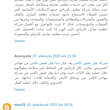
لكل فرد يبحث عن خدمات تنظيف شاملة ومتكاملة بأسعار مميزة،
حيث تمتلك شركة تنظيف بالرياض جميع الإمكانيات الأساسية التي
تضمن للعملاء الاستمتاع بأجود خدمات نظافة المنازل والفلل
والقصور والشركات والمطاعم والمستشفيات والمساجد وغيرها من
المنشآت والمؤسسات، لذلك لا تتردد بالتواصل مع أفضل شركة
تنظيف منازل بالرياض كلين الورد إذا كنت ترغب بالحصول على
أحسن خدمة تنظيف شامل بالرياض والسعودية.
Vastaa
Anonyymi
27. elokuuta 2025 klo 13.28
شركة نقل عفش بالخبر
يعد خيار
دينا نقل عفش بالخبر
من مهاجر
اكسبريس مثالي، لكل الراغبين في الحفاظ على سلامة منقولاتهم
خلال عملية نقل الاثاث، حيث توفر دينا نقل عفش بالخبر من شركة
مهاجر الكثير من وسائل الأمان والحماية للاثاث داخلها، من
الخدوش والتلف خلال عملية النقل.
Vastaa
erac33
25. joulukuuta 2025 klo 18.04