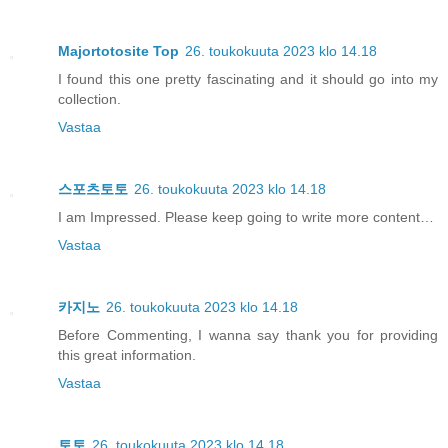
Majortotosite Top
26. toukokuuta 2023 klo 14.18
I found this one pretty fascinating and it should go into my
collection.
Vastaa
스포츠토토
26. toukokuuta 2023 klo 14.18
I am Impressed. Please keep going to write more content…
Vastaa
카지노
26. toukokuuta 2023 klo 14.18
Before Commenting, I wanna say thank you for providing
this great information.
Vastaa
토토
26. toukokuuta 2023 klo 14.18