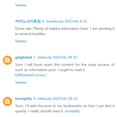
Vastaa
카지노사이트킹
4. kesäkuuta 2023 klo 9.12
Great site. Plenty of helpful information here. I am sending it
to several buddies
Vastaa
gmglobal
7. elokuuta 2023 klo 20.37
Sure I will book mark this content for the easy access of
such an informative post. I ought to read it.
GMGlobalConnect
Vastaa
receiptify
9. elokuuta 2023 klo 18.13
Sure, I'll add this post to my bookmarks so that I can find it
quickly. I really should read it.
receiptify