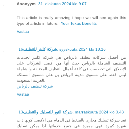
Anonyymi
31. elokuuta 2024 klo 9.07
This article is really amazing i hope we will see again this
type of article in future..
Your Texas Benefits
Vastaa
شركة كلينر للتنظيف
16. syyskuuta 2024 klo 18.16
من أفضل شركات تنظيف بالرياض هي شركة كلينر لخدمات
التنظيف الشاملة بالرياض حيث أنها من أفضل الشركات على
الإطلاق التي تخصصت في كافة أعمال التنظيف المختلفة والشاملة
ليس فقط على مستوى مدينة الرياض بل على مستوى المملكة
العربية السعودية.
شركة تنظيف بالرياض
Vastaa
شركة النور للتسليك والتنظيف
13. marraskuuta 2024 klo 0.43
تعد شركة تسليك مجاري بالضغط في الدمام هي الأفضل كونها ذات
شهرة كبيرة فهي مميزة في جميع خدماتها لذا يمكن تسليك