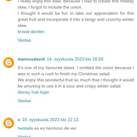
I really enjoy this slaw. Because I had to create this holiday
slaw, I forgot to include the union.
I thought it would be fun to take our appreciation for this
great fruit and incorporate it into a tangy and crunchy winter
slaw.
krowd darden
Vastaa
marnusdavid
14. syyskuuta 2023 klo 18.59
It's one of my favourite slaws. I omitted the union because I
was in such a rush to finish my Christmas salad.
We enjoy this wonderful fruit so much that I thought it would
be amusing to use it in a sour and crispy winter salad.
disney hub login
Vastaa
s
18. syyskuuta 2023 klo 22.13
hentaila
es es hermoso de ver
Vastaa