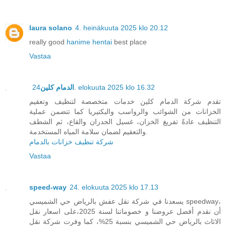
laura solano
4. heinäkuuta 2025 klo 20.12
really good
hanime hentai
best place
Vastaa
الدمام كلين
24. elokuuta 2025 klo 16.32
تقدم شركة الدمام كلين خدمات متخصصة لتنظيف وتعقيم
الخزانات من الشوائب والرواسب والبكتيريا كما تتضمن عملية
التنظيف عادةً تفريغ الخزان، غسيل الجدران والقاع، ثم الشطف
والتعقيم لضمان سلامة المياه المستخدمة.
شركة تنظيف خزانات بالدمام
Vastaa
speed-way
24. elokuuta 2025 klo 17.13
يسعدنا في شركة نقل عفش بالرياض حي الشميسي speedway،
أن نقدم أفضل عروضنا و خصوماتنا لسنة 2025،على اسعار نقل
الاثاث بالرياض حي الشميسي بنسبة 25%، كما وفرت شركة نقل