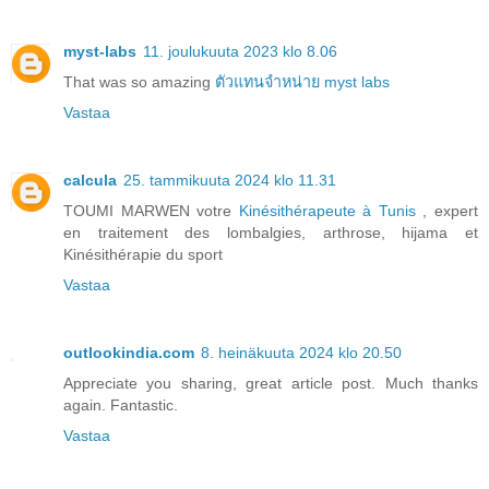
myst-labs
11. joulukuuta 2023 klo 8.06
That was so amazing
ตัวแทนจำหน่าย myst labs
Vastaa
calcula
25. tammikuuta 2024 klo 11.31
TOUMI MARWEN votre
Kinésithérapeute à Tunis
, expert
en traitement des lombalgies, arthrose, hijama et
Kinésithérapie du sport
Vastaa
outlookindia.com
8. heinäkuuta 2024 klo 20.50
Appreciate you sharing, great article post. Much thanks
again. Fantastic.
Vastaa