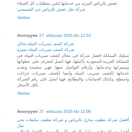
عفش بالرياض المزيد من خدماتها لتلبي متطلبات كل العملاء.
شركة نقل عفش بالرياض حي الشميسي
Vastaa
Anonyymi
27. elokuuta 2025 klo 12.52
شركة كشف تسربات المياه بحائل
شركة كشف تسربات المياه بعنيزة
تسليك المملكة افضل شركة في مجال كشف تسربات المياه في
المملكة العربية السعودية بأكملها، فهيا اتصل لتتعرف على خطواتها
ومميزاتها وخدماتها، وأرقام التواصل معها، فهي معتمدة وتقدم
خدماتها لكشف تسريب المياه وأيضا لكشف تسربات خزانات
واسطح، وكذلك الحمامات والمطابخ، فهيا اتصل على رقم الشركة
بأقل الأسعار.
Vastaa
Anonyymi
27. elokuuta 2025 klo 13.06
أفضل شركة تنظيف منازل بالرياض
و
شركة تنظيف مكيفات بحي
نمار
أفضل شركة تنظيف منازل بالرياض كلين الورد هي الاختيار المثالي