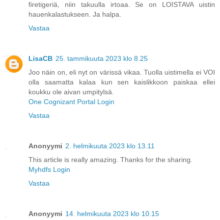
firetigeriä, niin takuulla irtoaa. Se on LOISTAVA uistin
hauenkalastukseen. Ja halpa.
Vastaa
LisaCB
25. tammikuuta 2023 klo 8.25
Joo näin on, eli nyt on värissä vikaa. Tuolla uistimella ei VOI
olla saamatta kalaa kun sen kaislikkoon paiskaa ellei
koukku ole aivan umpitylsä.
One Cognizant Portal Login
Vastaa
Anonyymi
2. helmikuuta 2023 klo 13.11
This article is really amazing. Thanks for the sharing.
Myhdfs Login
Vastaa
Anonyymi
14. helmikuuta 2023 klo 10.15