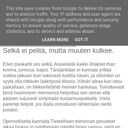
This site uses cookies from Google to deliver its services
Avoin blogiskelija
and to analyze traffic. Your IP address and user-agent are
shared with Google along with performance and security
metrics to ensure quality of service, generate usage
statistics, and to detect and address abuse.
▼
LEARN MORE
GOT IT
sunnuntai 17. huhtikuuta 2011
Selkä ei pelitä, mutta muuten kulkee.
Eilen paukahti siis selkä. Alaselästä kaikki lihakset ihan
kovina, jumissa, kaput. Tänäänkään ei kannata yrittää
sukkia jalkaan kuin tukevasti tuolilla istuen, ja silloinkin on
syytä olla riittävän lääkityssä tilassa. Vähän aikaa kun istuu
paikallaan, on liikkeellelähtö
hieman
hankalaa. Toivottavasti
tämä huomiseen mennessä helpottaa sen verran että
pääsen sujuvasti siirtymään kustannuspaikalle. Vielä
parempi tietysti, jos illalla onnistuisin lähtemään sieltä
poiskin.
Opinnolliselta kannalta Tieteellisen toiminnan perusteet
alkaa hiukan jo sytyttämään pärettä hirren raossa, vielä en