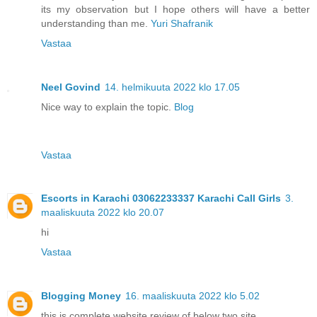
its my observation but I hope others will have a better
understanding than me.
Yuri Shafranik
Vastaa
Neel Govind
14. helmikuuta 2022 klo 17.05
Nice way to explain the topic.
Blog
Vastaa
Escorts in Karachi 03062233337 Karachi Call Girls
3.
maaliskuuta 2022 klo 20.07
hi
Vastaa
Blogging Money
16. maaliskuuta 2022 klo 5.02
this is complete website review of below two site