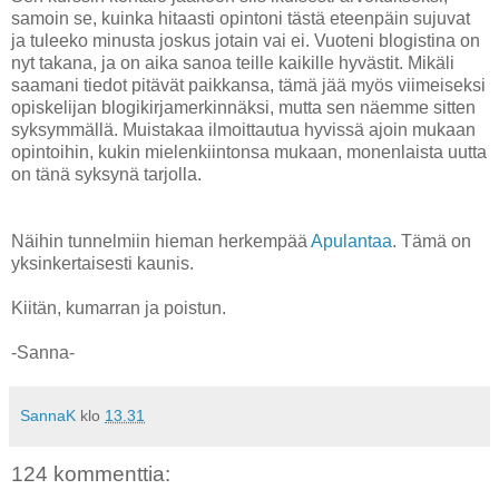
samoin se, kuinka hitaasti opintoni tästä eteenpäin sujuvat
ja tuleeko minusta joskus jotain vai ei. Vuoteni blogistina on
nyt takana, ja on aika sanoa teille kaikille hyvästit. Mikäli
saamani tiedot pitävät paikkansa, tämä jää myös viimeiseksi
opiskelijan blogikirjamerkinnäksi, mutta sen näemme sitten
syksymmällä. Muistakaa ilmoittautua hyvissä ajoin mukaan
opintoihin, kukin mielenkiintonsa mukaan, monenlaista uutta
on tänä syksynä tarjolla.
Näihin tunnelmiin hieman herkempää
Apulantaa
. Tämä on
yksinkertaisesti kaunis.
Kiitän, kumarran ja poistun.
-Sanna-
SannaK
klo
13.31
124 kommenttia: