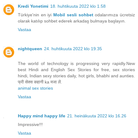
Kredi Yonetimi
18. huhtikuuta 2022 klo 1.58
Türkiye'nin en iyi
Mobil sesli sohbet
odalarımıza ücretsiz
olarak katılıp sohbet ederek arkadaş bulmaya başlayın.
Vastaa
nightqueen
24. huhtikuuta 2022 klo 19.35
The world of technology is progressing very rapidly.New
best Hindi and English Sex Stories for free, sex stories
hindi, Indian sexy stories daily, hot girls, bhabhi and aunties.
फ्री सेक्स कहानी ka मजा लें.
animal sex stories
Vastaa
Happy mind happy life
21. heinäkuuta 2022 klo 16.26
Impressive!!!
Vastaa