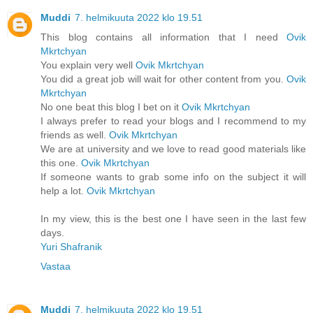
Muddi
7. helmikuuta 2022 klo 19.51
This blog contains all information that I need
Ovik
Mkrtchyan
You explain very well
Ovik Mkrtchyan
You did a great job will wait for other content from you.
Ovik
Mkrtchyan
No one beat this blog I bet on it
Ovik Mkrtchyan
I always prefer to read your blogs and I recommend to my
friends as well.
Ovik Mkrtchyan
We are at university and we love to read good materials like
this one.
Ovik Mkrtchyan
If someone wants to grab some info on the subject it will
help a lot.
Ovik Mkrtchyan
In my view, this is the best one I have seen in the last few
days.
Yuri Shafranik
Vastaa
Muddi
7. helmikuuta 2022 klo 19.51