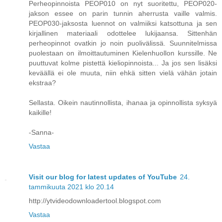
Perheopinnoista PEOP010 on nyt suoritettu, PEOP020-
jakson essee on parin tunnin aherrusta vaille valmis.
PEOP030-jaksosta luennot on valmiiksi katsottuna ja sen
kirjallinen materiaali odottelee lukijaansa. Sittenhän
perheopinnot ovatkin jo noin puolivälissä. Suunnitelmissa
puolestaan on ilmoittautuminen Kielenhuollon kurssille. Ne
puuttuvat kolme pistettä kieliopinnoista... Ja jos sen lisäksi
keväällä ei ole muuta, niin ehkä sitten vielä vähän jotain
ekstraa?
Sellasta. Oikein nautinnollista, ihanaa ja opinnollista syksyä
kaikille!
-Sanna-
Vastaa
Visit our blog for latest updates of YouTube
24.
tammikuuta 2021 klo 20.14
http://ytvideodownloadertool.blogspot.com
Vastaa