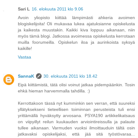
Sari L
16. elokuuta 2011 klo 9.06
Avoin yliopisto kiittää lämpimästi ahkeria avoimen
blogiskelijoita! Oli mukavaa lukea ajatuksianne opiskelusta
ja kaikesta muustakin. Kaikki kiva loppuu aikanaan, niin
myös tämä blogi. Jatkossa avoimessa opiskelusta kerrotaan
muilla foorumeilla. Opiskelun iloa ja aurinkoista syksyä
kaikille!
Vastaa
SannaK
30. elokuuta 2011 klo 18.42
Eipä kiittämistä, tätä olisi voinut jatkaa pidempäänkin. Tosin
ehkä hieman harvemmalla tahdilla. :)
Kerrottakoon tässä nyt kumminkin sen verran, että suureksi
yllätyksekseni tieteellisen toiminnan perusteista tuli ensi
yrittämällä hyväksytty arvosana. PSYA190 artikkelikatsaus
on viipyillyt reilun kuukauden arviointireissulla ja palaute
tullee aikanaan. Varmuden vuoksi ilmoittauduin tältä osin
jatkavaksi opiskelijaksi, että jää sitä työstövaraa...