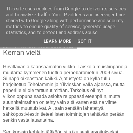
This site uses cookies from Google to deliver its services
Avoin blogiskelija
and to analyze traffic. Your IP address and user-agent are
shared with Google along with performance and security
metrics to ensure quality of service, generate usage
statistics, and to detect and address abuse.
▼
LEARN MORE
GOT IT
sunnuntai 19. kesäkuuta 2011
Kerran vielä
Hirvittävän aikaansaamaton viikko. Laiskoja muistiinpanoja,
muutama kymmenen luettua perhebarometrin 2009 sivua.
Siinäpä oikeastaan kaikki. Ajatustyötä on kyllä tullu
harjoitettua Toholammin ja Ylivieskan väliä ajaessa, mutta
paperille ei ole tarttunut mitään. Tarkoitus oli nyt
viikonloppuna saada asioita reippaasti eteenpäin, mutta
suunnitelmathan on tehty vain sitä varten että ne viime
hetkellä muuttuisivat. Ai, sain sentään lähetettyä
sähköpostiviestin tieteellisten toimintojen tehtävän perään,
senkin vasta lauantaina.
Sen kurssin kohtalo jääköön siis ikuisesti arvoitukseksi,