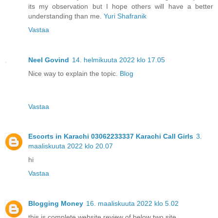
its my observation but I hope others will have a better
understanding than me.
Yuri Shafranik
Vastaa
Neel Govind
14. helmikuuta 2022 klo 17.05
Nice way to explain the topic.
Blog
Vastaa
Escorts in Karachi 03062233337 Karachi Call Girls
3.
maaliskuuta 2022 klo 20.07
hi
Vastaa
Blogging Money
16. maaliskuuta 2022 klo 5.02
this is complete website review of below two site