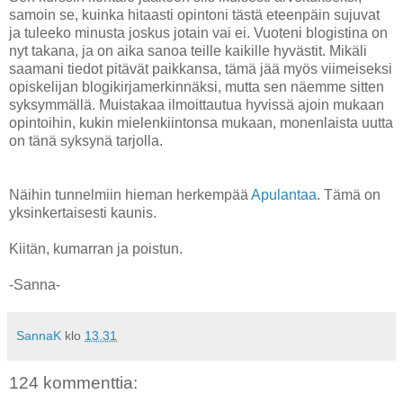
samoin se, kuinka hitaasti opintoni tästä eteenpäin sujuvat
ja tuleeko minusta joskus jotain vai ei. Vuoteni blogistina on
nyt takana, ja on aika sanoa teille kaikille hyvästit. Mikäli
saamani tiedot pitävät paikkansa, tämä jää myös viimeiseksi
opiskelijan blogikirjamerkinnäksi, mutta sen näemme sitten
syksymmällä. Muistakaa ilmoittautua hyvissä ajoin mukaan
opintoihin, kukin mielenkiintonsa mukaan, monenlaista uutta
on tänä syksynä tarjolla.
Näihin tunnelmiin hieman herkempää
Apulantaa
. Tämä on
yksinkertaisesti kaunis.
Kiitän, kumarran ja poistun.
-Sanna-
SannaK
klo
13.31
124 kommenttia: