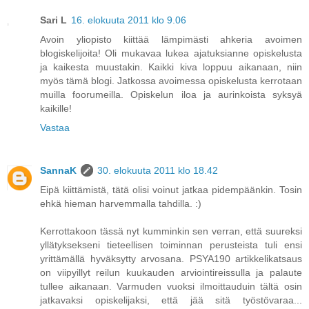
Sari L
16. elokuuta 2011 klo 9.06
Avoin yliopisto kiittää lämpimästi ahkeria avoimen
blogiskelijoita! Oli mukavaa lukea ajatuksianne opiskelusta
ja kaikesta muustakin. Kaikki kiva loppuu aikanaan, niin
myös tämä blogi. Jatkossa avoimessa opiskelusta kerrotaan
muilla foorumeilla. Opiskelun iloa ja aurinkoista syksyä
kaikille!
Vastaa
SannaK
30. elokuuta 2011 klo 18.42
Eipä kiittämistä, tätä olisi voinut jatkaa pidempäänkin. Tosin
ehkä hieman harvemmalla tahdilla. :)
Kerrottakoon tässä nyt kumminkin sen verran, että suureksi
yllätyksekseni tieteellisen toiminnan perusteista tuli ensi
yrittämällä hyväksytty arvosana. PSYA190 artikkelikatsaus
on viipyillyt reilun kuukauden arviointireissulla ja palaute
tullee aikanaan. Varmuden vuoksi ilmoittauduin tältä osin
jatkavaksi opiskelijaksi, että jää sitä työstövaraa...