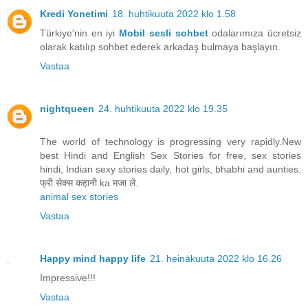
Kredi Yonetimi
18. huhtikuuta 2022 klo 1.58
Türkiye'nin en iyi
Mobil sesli sohbet
odalarımıza ücretsiz
olarak katılıp sohbet ederek arkadaş bulmaya başlayın.
Vastaa
nightqueen
24. huhtikuuta 2022 klo 19.35
The world of technology is progressing very rapidly.New
best Hindi and English Sex Stories for free, sex stories
hindi, Indian sexy stories daily, hot girls, bhabhi and aunties.
फ्री सेक्स कहानी ka मजा लें.
animal sex stories
Vastaa
Happy mind happy life
21. heinäkuuta 2022 klo 16.26
Impressive!!!
Vastaa