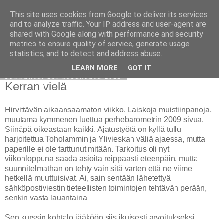
This site uses cookies from Google to deliver its services
Avoin blogiskelija
and to analyze traffic. Your IP address and user-agent are
shared with Google along with performance and security
metrics to ensure quality of service, generate usage
statistics, and to detect and address abuse.
▼
LEARN MORE
GOT IT
sunnuntai 19. kesäkuuta 2011
Kerran vielä
Hirvittävän aikaansaamaton viikko. Laiskoja muistiinpanoja,
muutama kymmenen luettua perhebarometrin 2009 sivua.
Siinäpä oikeastaan kaikki. Ajatustyötä on kyllä tullu
harjoitettua Toholammin ja Ylivieskan väliä ajaessa, mutta
paperille ei ole tarttunut mitään. Tarkoitus oli nyt
viikonloppuna saada asioita reippaasti eteenpäin, mutta
suunnitelmathan on tehty vain sitä varten että ne viime
hetkellä muuttuisivat. Ai, sain sentään lähetettyä
sähköpostiviestin tieteellisten toimintojen tehtävän perään,
senkin vasta lauantaina.
Sen kurssin kohtalo jääköön siis ikuisesti arvoitukseksi,