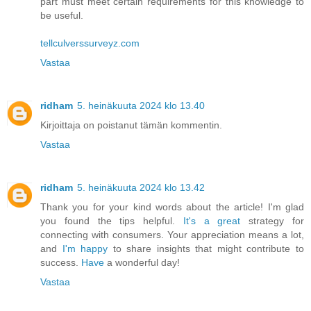
part must meet certain requirements for this knowledge to
be useful.
tellculverssurveyz.com
Vastaa
ridham
5. heinäkuuta 2024 klo 13.40
Kirjoittaja on poistanut tämän kommentin.
Vastaa
ridham
5. heinäkuuta 2024 klo 13.42
Thank you for your kind words about the article! I'm glad
you found the tips helpful.
It's a great
strategy for
connecting with consumers. Your appreciation means a lot,
and
I'm happy
to share insights that might contribute to
success.
Have
a wonderful day!
Vastaa