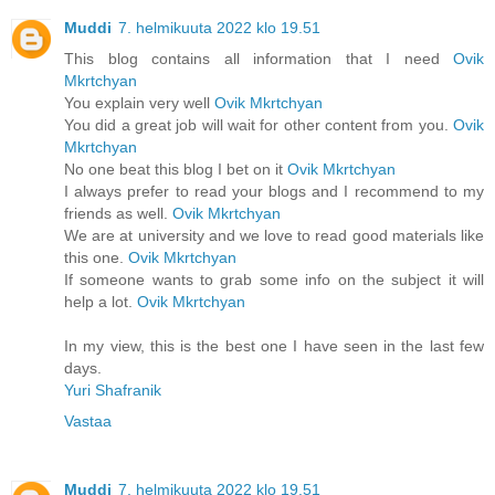
Muddi
7. helmikuuta 2022 klo 19.51
This blog contains all information that I need
Ovik
Mkrtchyan
You explain very well
Ovik Mkrtchyan
You did a great job will wait for other content from you.
Ovik
Mkrtchyan
No one beat this blog I bet on it
Ovik Mkrtchyan
I always prefer to read your blogs and I recommend to my
friends as well.
Ovik Mkrtchyan
We are at university and we love to read good materials like
this one.
Ovik Mkrtchyan
If someone wants to grab some info on the subject it will
help a lot.
Ovik Mkrtchyan
In my view, this is the best one I have seen in the last few
days.
Yuri Shafranik
Vastaa
Muddi
7. helmikuuta 2022 klo 19.51