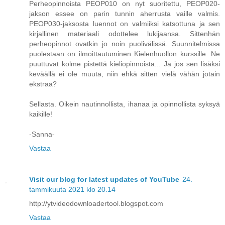
Perheopinnoista PEOP010 on nyt suoritettu, PEOP020-
jakson essee on parin tunnin aherrusta vaille valmis.
PEOP030-jaksosta luennot on valmiiksi katsottuna ja sen
kirjallinen materiaali odottelee lukijaansa. Sittenhän
perheopinnot ovatkin jo noin puolivälissä. Suunnitelmissa
puolestaan on ilmoittautuminen Kielenhuollon kurssille. Ne
puuttuvat kolme pistettä kieliopinnoista... Ja jos sen lisäksi
keväällä ei ole muuta, niin ehkä sitten vielä vähän jotain
ekstraa?
Sellasta. Oikein nautinnollista, ihanaa ja opinnollista syksyä
kaikille!
-Sanna-
Vastaa
Visit our blog for latest updates of YouTube
24.
tammikuuta 2021 klo 20.14
http://ytvideodownloadertool.blogspot.com
Vastaa