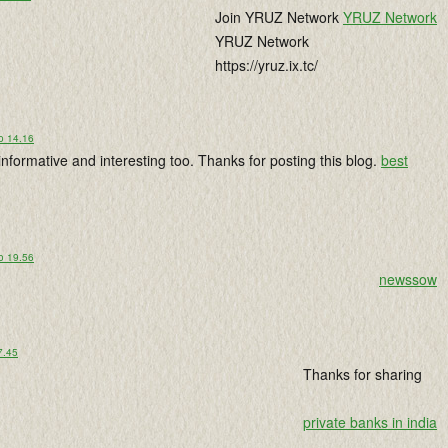
Join YRUZ Network
YRUZ Network
YRUZ Network
https://yruz.ix.tc/
o 14.16
 informative and interesting too. Thanks for posting this blog.
best
o 19.56
newssow
7.45
Thanks for sharing
private banks in india