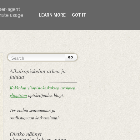
user-agent
erate usage
LEARN MORE
GOT IT
ETUSIVU
Aikuisopiskelun arkea ja
juhlaa
Kokkolan yliopistokeskuksen avoimen
yliopiston
opiskelijoiden blogi.
Tervetuloa seuraamaan ja
osallistumaan keskusteluun!
Oletko nähnyt
yliopistokeskuksen aulan