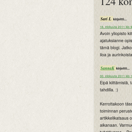
124 ko
Sari L
kirjoitti...
16. elokuuta 2011 klo 
Avoin yliopisto k
ajatuksianne opis
tämä blogi. Jatk
iloa ja aurinkoist
SannaK
kirjoitti...
30. elokuuta 2011 klo 
Eipä kiittämistä,
tahdilla. :)
Kerrottakoon täss
toiminnan peruste
artikkelikatsaus o
aikanaan. Varmude