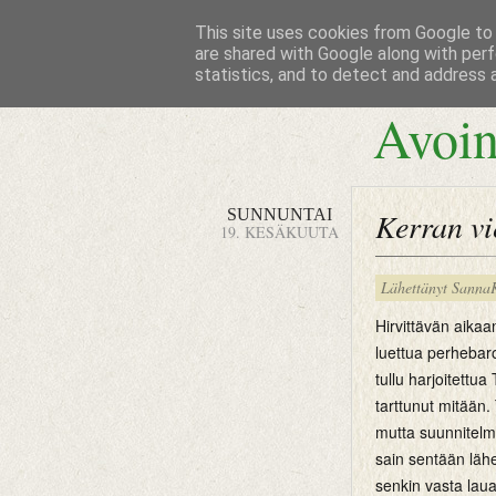
This site uses cookies from Google to d
are shared with Google along with perf
statistics, and to detect and address 
Avoin
SUNNUNTAI
Kerran vi
19. KESÄKUUTA
Lähettänyt
Sanna
Hirvittävän aika
luettua perhebaro
tullu harjoitettu
tarttunut mitään.
mutta suunnitelma
sain sentään lähe
senkin vasta laua