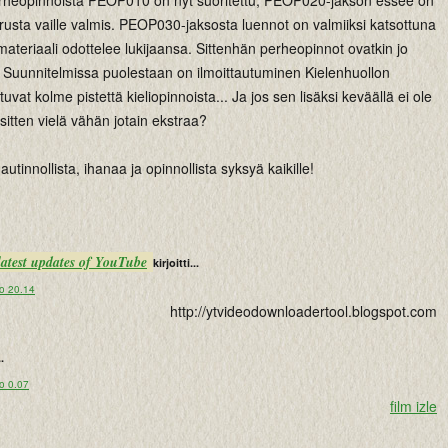
erheopinnoista PEOP010 on nyt suoritettu, PEOP020-jakson essee on
rusta vaille valmis. PEOP030-jaksosta luennot on valmiiksi katsottuna
n materiaali odottelee lukijaansa. Sittenhän perheopinnot ovatkin jo
. Suunnitelmissa puolestaan on ilmoittautuminen Kielenhuollon
tuvat kolme pistettä kieliopinnoista... Ja jos sen lisäksi keväällä ei ole
sitten vielä vähän jotain ekstraa?
autinnollista, ihanaa ja opinnollista syksyä kaikille!
 latest updates of YouTube
kirjoitti...
lo 20.14
http://ytvideodownloadertool.blogspot.com
..
o 0.07
film izle