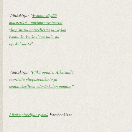
Väitöskirja: "
Avointa väylää
maisteriksi - tutkimus avoimessa
yliopistossa opiskelleista ja väylän
kautta korkeakouluun tulleista
opiskelijoista
"
Väitöskirja: "
Pitkä opintie. Aikuisiällä
suoritettu yliopistotutkinto ja
koulutuksellisen elämänkulun muutos
."
Aikuisopiskelijat-ryhmä
Facebookissa.