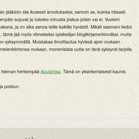
lo jääköön siis ikuisesti arvoitukseksi, samoin se, kuinka hitaasti
eenpäin sujuvat ja tuleeko minusta joskus jotain vai ei. Vuoteni
takana, ja on aika sanoa teille kaikille hyvästit. Mikäli saamani tiedot
, tämä jää myös viimeiseksi opiskelijan blogikirjamerkinnäksi, mutta
n syksymmällä. Muistakaa ilmoittautua hyvissä ajoin mukaan
 mielenkiintonsa mukaan, monenlaista uutta on tänä syksynä tarjolla.
in hieman herkempää
Apulantaa
. Tämä on yksinkertaisesti kaunis.
ja poistun.