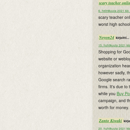
scary teacher onli
6. helmikuuta 2021 klo
scary teacher onl
worst high schoo
Noyon24
kirjoitti...
15. huhtikuuta 2021 kl
Shopping for Goog
website or weblo
organization hear
however sadly, th
Google search ran
firms. It's due to
while you
Buy Po
campaign, and th
worth for money.
Zanto Kiwaki
kirjo
20. huhtikuuta 2021 kl