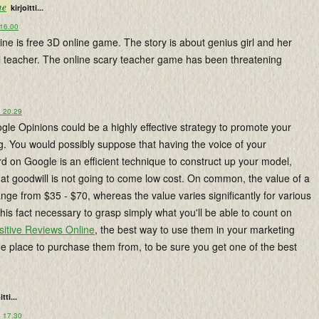
ne
kirjoitti...
 16.00
ine is free 3D online game. The story is about genius girl and her
l teacher. The online scary teacher game has been threatening
o 20.29
le Opinions could be a highly effective strategy to promote your
g. You would possibly suppose that having the voice of your
d on Google is an efficient technique to construct up your model,
at goodwill is not going to come low cost. On common, the value of a
ge from $35 - $70, whereas the value varies significantly for various
 this fact necessary to grasp simply what you'll be able to count on
sitive Reviews Online
, the best way to use them in your marketing
e place to purchase them from, to be sure you get one of the best
itti...
o 17.30