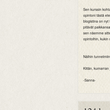
Sen kurssin kohta
opintoni tästä et
blogistina on nyt 
pitävät paikkansa
sen näemme sitte
opintoihin, kukin
Näihin tunnelmi
Kiitän, kumarran 
-Sanna-
btemplates