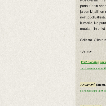
työstövaraa... P
parin tunnin aher
ja sen kirjalline
noin puolivälissä
kurssille. Ne puut
muuta, niin ehkä 
Sellasta. Oikein n
-Sanna-
Visit our blog for
24. tammikuuta 2021 k
Anonyymi
kirjoitti.
31. tammikuuta 2021 kl