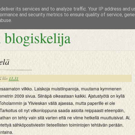
eliver its services and to analyze traffic. Your IP address and 
ormance and security metrics to ensure quality of service, gen
abuse.
 blogiskelija
elä
K
klo
13.31
ansaamaton viikko. Laiskoja muistiinpanoja, muutama kymmenen
metrin 2009 sivua. Siinäpä oikeastaan kaikki. Ajatustyötä on kyllä
a Toholammin ja Ylivieskan väliä ajaessa, mutta paperille ei ole
 Tarkoitus oli nyt viikonloppuna saada asioita reippaasti eteenpäin,
than on tehty vain sitä varten että ne viime hetkellä muuttuisivat. Ai,
tettyä sähköpostiviestin tieteellisten toimintojen tehtävän perään,
ntaina.