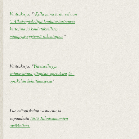
n
u
Väitöskirja
: "
`Kyllä minä tästä selviän
h
s
´. Aikuisopiskelijat koulutustarinansa
e
i
kertojina ja koulutuksellisen
m
v
minäpystyvyytensä rakentajina
."
pi
u
vi
e
st
Väitöskirja: "
Yhteisöllisyys
i
voimavarana yliopisto-opetuksen ja -
opiskelun kehittämisessä
"
Lue etäopiskelun vastuusta ja
vapaudesta
tästä Taloussanomien
artikkelista
.