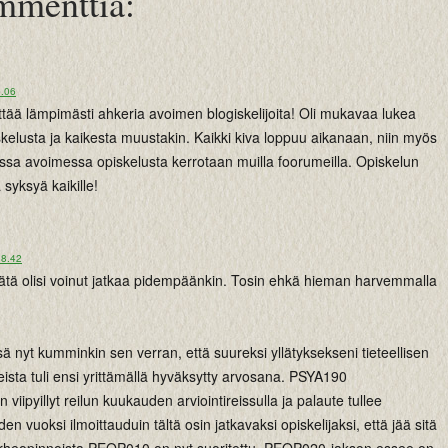
mmenttia:
9.06
iittää lämpimästi ahkeria avoimen blogiskelijoita! Oli mukavaa lukea
kelusta ja kaikesta muustakin. Kaikki kiva loppuu aikanaan, niin myös
ossa avoimessa opiskelusta kerrotaan muilla foorumeilla. Opiskelun
a syksyä kaikille!
18.42
 tätä olisi voinut jatkaa pidempäänkin. Tosin ehkä hieman harvemmalla
ä nyt kumminkin sen verran, että suureksi yllätyksekseni tieteellisen
ista tuli ensi yrittämällä hyväksytty arvosana. PSYA190
n viipyillyt reilun kuukauden arviointireissulla ja palaute tullee
n vuoksi ilmoittauduin tältä osin jatkavaksi opiskelijaksi, että jää sitä