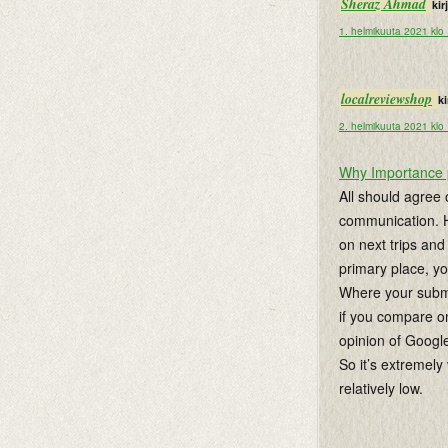
Sheraz Ahmad
kirj
1. helmikuuta 2021 klo
localreviewshop
ki
2. helmikuuta 2021 klo
Why Importance 
All should agree
communication. H
on next trips and
primary place, yo
Where your submit
if you compare on
opinion of Googl
So it’s extremely
relatively low.