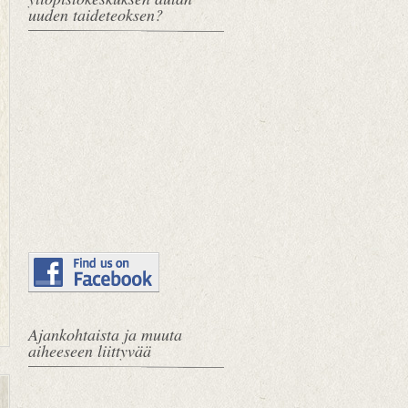
uuden taideteoksen?
Ajankohtaista ja muuta
aiheeseen liittyvää
V
E
a
t