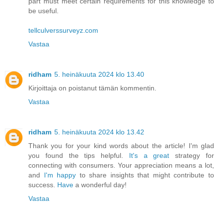
part must meet certain requirements for this knowledge to
be useful.
tellculverssurveyz.com
Vastaa
ridham
5. heinäkuuta 2024 klo 13.40
Kirjoittaja on poistanut tämän kommentin.
Vastaa
ridham
5. heinäkuuta 2024 klo 13.42
Thank you for your kind words about the article! I'm glad
you found the tips helpful.
It's a great
strategy for
connecting with consumers. Your appreciation means a lot,
and
I'm happy
to share insights that might contribute to
success.
Have
a wonderful day!
Vastaa