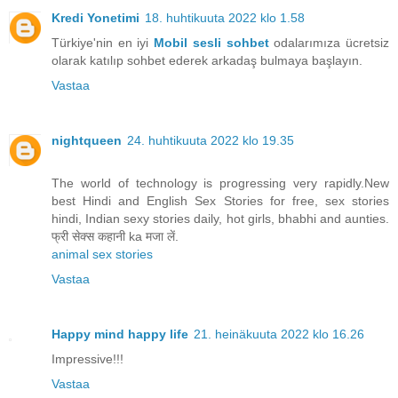
Kredi Yonetimi
18. huhtikuuta 2022 klo 1.58
Türkiye'nin en iyi
Mobil sesli sohbet
odalarımıza ücretsiz
olarak katılıp sohbet ederek arkadaş bulmaya başlayın.
Vastaa
nightqueen
24. huhtikuuta 2022 klo 19.35
The world of technology is progressing very rapidly.New
best Hindi and English Sex Stories for free, sex stories
hindi, Indian sexy stories daily, hot girls, bhabhi and aunties.
फ्री सेक्स कहानी ka मजा लें.
animal sex stories
Vastaa
Happy mind happy life
21. heinäkuuta 2022 klo 16.26
Impressive!!!
Vastaa