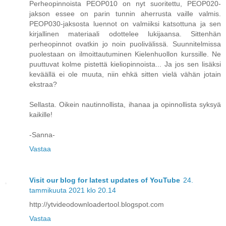
Perheopinnoista PEOP010 on nyt suoritettu, PEOP020-
jakson essee on parin tunnin aherrusta vaille valmis.
PEOP030-jaksosta luennot on valmiiksi katsottuna ja sen
kirjallinen materiaali odottelee lukijaansa. Sittenhän
perheopinnot ovatkin jo noin puolivälissä. Suunnitelmissa
puolestaan on ilmoittautuminen Kielenhuollon kurssille. Ne
puuttuvat kolme pistettä kieliopinnoista... Ja jos sen lisäksi
keväällä ei ole muuta, niin ehkä sitten vielä vähän jotain
ekstraa?
Sellasta. Oikein nautinnollista, ihanaa ja opinnollista syksyä
kaikille!
-Sanna-
Vastaa
Visit our blog for latest updates of YouTube
24.
tammikuuta 2021 klo 20.14
http://ytvideodownloadertool.blogspot.com
Vastaa