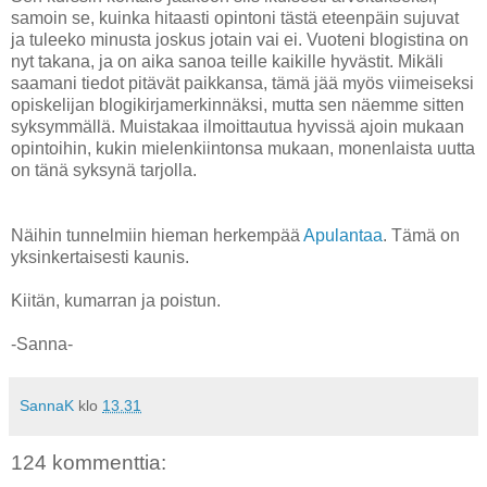
samoin se, kuinka hitaasti opintoni tästä eteenpäin sujuvat
ja tuleeko minusta joskus jotain vai ei. Vuoteni blogistina on
nyt takana, ja on aika sanoa teille kaikille hyvästit. Mikäli
saamani tiedot pitävät paikkansa, tämä jää myös viimeiseksi
opiskelijan blogikirjamerkinnäksi, mutta sen näemme sitten
syksymmällä. Muistakaa ilmoittautua hyvissä ajoin mukaan
opintoihin, kukin mielenkiintonsa mukaan, monenlaista uutta
on tänä syksynä tarjolla.
Näihin tunnelmiin hieman herkempää
Apulantaa
. Tämä on
yksinkertaisesti kaunis.
Kiitän, kumarran ja poistun.
-Sanna-
SannaK
klo
13.31
124 kommenttia: