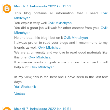
Muddi
7. helmikuuta 2022 klo 19.51
This blog contains all information that I need
Ovik
Mkrtchyan
You explain very well
Ovik Mkrtchyan
You did a great job will wait for other content from you.
Ovik
Mkrtchyan
No one beat this blog I bet on it
Ovik Mkrtchyan
I always prefer to read your blogs and I recommend to my
friends as well.
Ovik Mkrtchyan
We are at university and we love to read good materials like
this one.
Ovik Mkrtchyan
If someone wants to grab some info on the subject it will
help a lot.
Ovik Mkrtchyan
In my view, this is the best one I have seen in the last few
days.
Yuri Shafranik
Vastaa
Muddi
7. helmikuuta 2022 klo 19.51