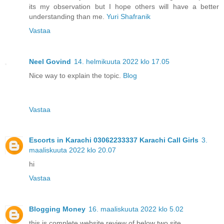
its my observation but I hope others will have a better
understanding than me.
Yuri Shafranik
Vastaa
Neel Govind
14. helmikuuta 2022 klo 17.05
Nice way to explain the topic.
Blog
Vastaa
Escorts in Karachi 03062233337 Karachi Call Girls
3.
maaliskuuta 2022 klo 20.07
hi
Vastaa
Blogging Money
16. maaliskuuta 2022 klo 5.02
this is complete website review of below two site