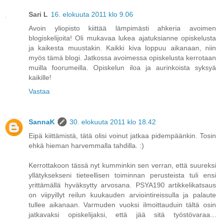
Sari L
16. elokuuta 2011 klo 9.06
Avoin yliopisto kiittää lämpimästi ahkeria avoimen
blogiskelijoita! Oli mukavaa lukea ajatuksianne opiskelusta
ja kaikesta muustakin. Kaikki kiva loppuu aikanaan, niin
myös tämä blogi. Jatkossa avoimessa opiskelusta kerrotaan
muilla foorumeilla. Opiskelun iloa ja aurinkoista syksyä
kaikille!
Vastaa
SannaK
30. elokuuta 2011 klo 18.42
Eipä kiittämistä, tätä olisi voinut jatkaa pidempäänkin. Tosin
ehkä hieman harvemmalla tahdilla. :)
Kerrottakoon tässä nyt kumminkin sen verran, että suureksi
yllätyksekseni tieteellisen toiminnan perusteista tuli ensi
yrittämällä hyväksytty arvosana. PSYA190 artikkelikatsaus
on viipyillyt reilun kuukauden arviointireissulla ja palaute
tullee aikanaan. Varmuden vuoksi ilmoittauduin tältä osin
jatkavaksi opiskelijaksi, että jää sitä työstövaraa...