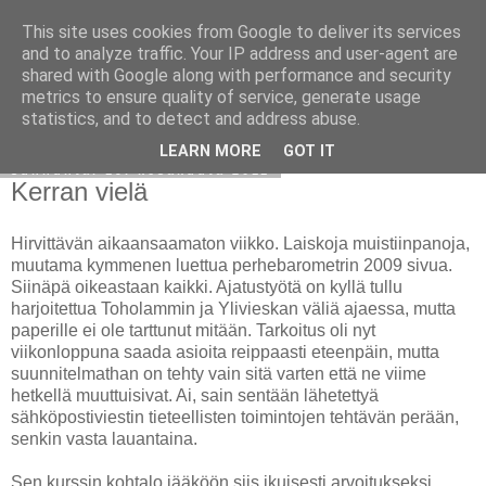
This site uses cookies from Google to deliver its services
Avoin blogiskelija
and to analyze traffic. Your IP address and user-agent are
shared with Google along with performance and security
metrics to ensure quality of service, generate usage
statistics, and to detect and address abuse.
▼
LEARN MORE
GOT IT
sunnuntai 19. kesäkuuta 2011
Kerran vielä
Hirvittävän aikaansaamaton viikko. Laiskoja muistiinpanoja,
muutama kymmenen luettua perhebarometrin 2009 sivua.
Siinäpä oikeastaan kaikki. Ajatustyötä on kyllä tullu
harjoitettua Toholammin ja Ylivieskan väliä ajaessa, mutta
paperille ei ole tarttunut mitään. Tarkoitus oli nyt
viikonloppuna saada asioita reippaasti eteenpäin, mutta
suunnitelmathan on tehty vain sitä varten että ne viime
hetkellä muuttuisivat. Ai, sain sentään lähetettyä
sähköpostiviestin tieteellisten toimintojen tehtävän perään,
senkin vasta lauantaina.
Sen kurssin kohtalo jääköön siis ikuisesti arvoitukseksi,