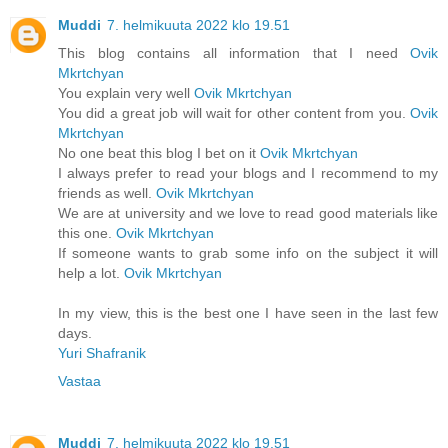
Muddi
7. helmikuuta 2022 klo 19.51
This blog contains all information that I need
Ovik
Mkrtchyan
You explain very well
Ovik Mkrtchyan
You did a great job will wait for other content from you.
Ovik
Mkrtchyan
No one beat this blog I bet on it
Ovik Mkrtchyan
I always prefer to read your blogs and I recommend to my
friends as well.
Ovik Mkrtchyan
We are at university and we love to read good materials like
this one.
Ovik Mkrtchyan
If someone wants to grab some info on the subject it will
help a lot.
Ovik Mkrtchyan
In my view, this is the best one I have seen in the last few
days.
Yuri Shafranik
Vastaa
Muddi
7. helmikuuta 2022 klo 19.51