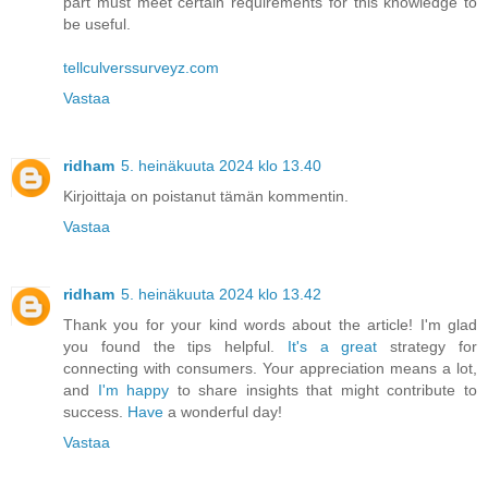
part must meet certain requirements for this knowledge to
be useful.
tellculverssurveyz.com
Vastaa
ridham
5. heinäkuuta 2024 klo 13.40
Kirjoittaja on poistanut tämän kommentin.
Vastaa
ridham
5. heinäkuuta 2024 klo 13.42
Thank you for your kind words about the article! I'm glad
you found the tips helpful.
It's a great
strategy for
connecting with consumers. Your appreciation means a lot,
and
I'm happy
to share insights that might contribute to
success.
Have
a wonderful day!
Vastaa