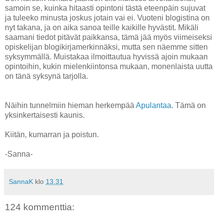
samoin se, kuinka hitaasti opintoni tästä eteenpäin sujuvat
ja tuleeko minusta joskus jotain vai ei. Vuoteni blogistina on
nyt takana, ja on aika sanoa teille kaikille hyvästit. Mikäli
saamani tiedot pitävät paikkansa, tämä jää myös viimeiseksi
opiskelijan blogikirjamerkinnäksi, mutta sen näemme sitten
syksymmällä. Muistakaa ilmoittautua hyvissä ajoin mukaan
opintoihin, kukin mielenkiintonsa mukaan, monenlaista uutta
on tänä syksynä tarjolla.
Näihin tunnelmiin hieman herkempää
Apulantaa
. Tämä on
yksinkertaisesti kaunis.
Kiitän, kumarran ja poistun.
-Sanna-
SannaK
klo
13.31
124 kommenttia: