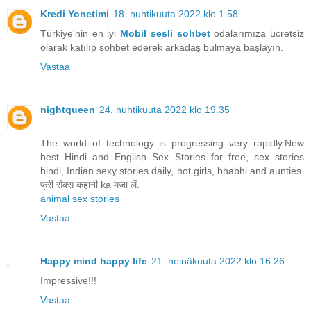
Kredi Yonetimi
18. huhtikuuta 2022 klo 1.58
Türkiye'nin en iyi
Mobil sesli sohbet
odalarımıza ücretsiz
olarak katılıp sohbet ederek arkadaş bulmaya başlayın.
Vastaa
nightqueen
24. huhtikuuta 2022 klo 19.35
The world of technology is progressing very rapidly.New
best Hindi and English Sex Stories for free, sex stories
hindi, Indian sexy stories daily, hot girls, bhabhi and aunties.
फ्री सेक्स कहानी ka मजा लें.
animal sex stories
Vastaa
Happy mind happy life
21. heinäkuuta 2022 klo 16.26
Impressive!!!
Vastaa