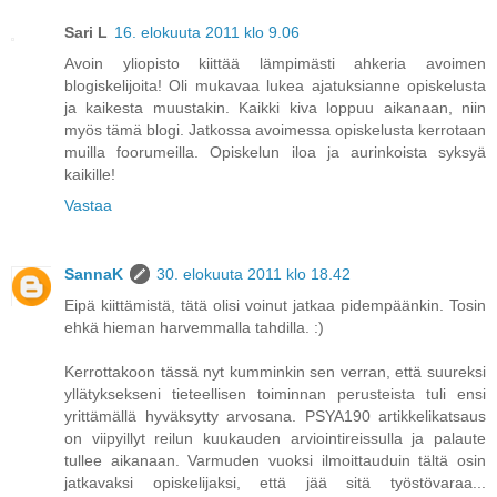
Sari L
16. elokuuta 2011 klo 9.06
Avoin yliopisto kiittää lämpimästi ahkeria avoimen
blogiskelijoita! Oli mukavaa lukea ajatuksianne opiskelusta
ja kaikesta muustakin. Kaikki kiva loppuu aikanaan, niin
myös tämä blogi. Jatkossa avoimessa opiskelusta kerrotaan
muilla foorumeilla. Opiskelun iloa ja aurinkoista syksyä
kaikille!
Vastaa
SannaK
30. elokuuta 2011 klo 18.42
Eipä kiittämistä, tätä olisi voinut jatkaa pidempäänkin. Tosin
ehkä hieman harvemmalla tahdilla. :)
Kerrottakoon tässä nyt kumminkin sen verran, että suureksi
yllätyksekseni tieteellisen toiminnan perusteista tuli ensi
yrittämällä hyväksytty arvosana. PSYA190 artikkelikatsaus
on viipyillyt reilun kuukauden arviointireissulla ja palaute
tullee aikanaan. Varmuden vuoksi ilmoittauduin tältä osin
jatkavaksi opiskelijaksi, että jää sitä työstövaraa...