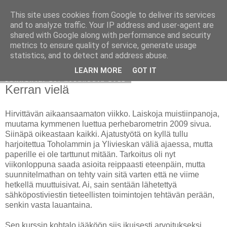
This site uses cookies from Google to deliver its services
Avoin blogiskelija
and to analyze traffic. Your IP address and user-agent are
shared with Google along with performance and security
metrics to ensure quality of service, generate usage
statistics, and to detect and address abuse.
▼
LEARN MORE
GOT IT
sunnuntai 19. kesäkuuta 2011
Kerran vielä
Hirvittävän aikaansaamaton viikko. Laiskoja muistiinpanoja,
muutama kymmenen luettua perhebarometrin 2009 sivua.
Siinäpä oikeastaan kaikki. Ajatustyötä on kyllä tullu
harjoitettua Toholammin ja Ylivieskan väliä ajaessa, mutta
paperille ei ole tarttunut mitään. Tarkoitus oli nyt
viikonloppuna saada asioita reippaasti eteenpäin, mutta
suunnitelmathan on tehty vain sitä varten että ne viime
hetkellä muuttuisivat. Ai, sain sentään lähetettyä
sähköpostiviestin tieteellisten toimintojen tehtävän perään,
senkin vasta lauantaina.
Sen kurssin kohtalo jääköön siis ikuisesti arvoitukseksi,