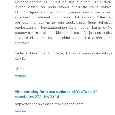
Perheopinnoista PEOP010 on nyt suoritettu, PEOP020-
jakson essee on parin tunnin aherrusta vaille valmis.
PEOP030-jaksosta luennot on valmiiksi katsottuna ja sen
kirjallinen materiaali odottelee lukijaansa. Sittenhän
perheopinnot ovatkin jo noin puolivälissä. Suunnitelmissa
puolestaan on ilmoittautuminen Kielenhuollon kurssille. Ne
puuttuvat kolme pistettä kieliopinnoista... Ja jos sen lisäksi
keväällä ei ole muuta, niin ehkä sitten vielä vähän jotain
ekstraa?
Sellasta. Oikein nautinnollista, ihanaa ja opinnollista syksyä
kaikille!
-Sanna-
Vastaa
Visit our blog for latest updates of YouTube
24.
tammikuuta 2021 klo 20.14
http://ytvideodownloadertool.blogspot.com
Vastaa