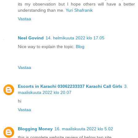
its my observation but I hope others will have a better
understanding than me.
Yuri Shafranik
Vastaa
Neel Govind
14. helmikuuta 2022 klo 17.05
Nice way to explain the topic.
Blog
Vastaa
Escorts in Karachi 03062233337 Karachi Call Girls
3.
maaliskuuta 2022 klo 20.07
hi
Vastaa
Blogging Money
16. maaliskuuta 2022 klo 5.02
this is complete website review of below two site