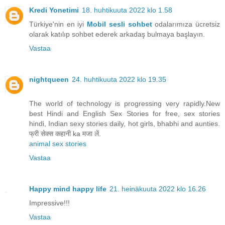
Kredi Yonetimi
18. huhtikuuta 2022 klo 1.58
Türkiye'nin en iyi
Mobil sesli sohbet
odalarımıza ücretsiz
olarak katılıp sohbet ederek arkadaş bulmaya başlayın.
Vastaa
nightqueen
24. huhtikuuta 2022 klo 19.35
The world of technology is progressing very rapidly.New
best Hindi and English Sex Stories for free, sex stories
hindi, Indian sexy stories daily, hot girls, bhabhi and aunties.
फ्री सेक्स कहानी ka मजा लें.
animal sex stories
Vastaa
Happy mind happy life
21. heinäkuuta 2022 klo 16.26
Impressive!!!
Vastaa