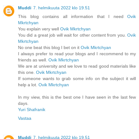
Muddi
7. helmikuuta 2022 klo 19.51
This blog contains all information that I need
Ovik
Mkrtchyan
You explain very well
Ovik Mkrtchyan
You did a great job will wait for other content from you.
Ovik
Mkrtchyan
No one beat this blog I bet on it
Ovik Mkrtchyan
I always prefer to read your blogs and I recommend to my
friends as well.
Ovik Mkrtchyan
We are at university and we love to read good materials like
this one.
Ovik Mkrtchyan
If someone wants to grab some info on the subject it will
help a lot.
Ovik Mkrtchyan
In my view, this is the best one I have seen in the last few
days.
Yuri Shafranik
Vastaa
Muddi
7. helmikuuta 2022 klo 19.51