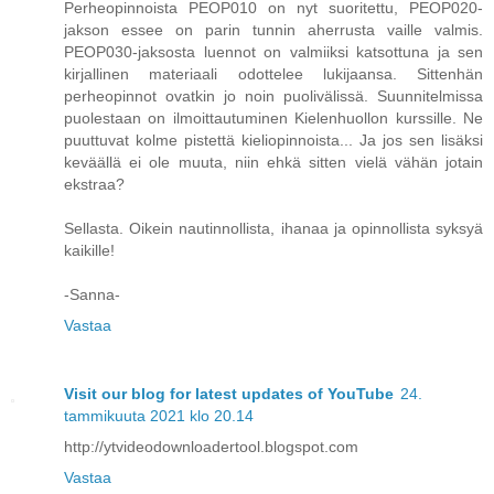
Perheopinnoista PEOP010 on nyt suoritettu, PEOP020-
jakson essee on parin tunnin aherrusta vaille valmis.
PEOP030-jaksosta luennot on valmiiksi katsottuna ja sen
kirjallinen materiaali odottelee lukijaansa. Sittenhän
perheopinnot ovatkin jo noin puolivälissä. Suunnitelmissa
puolestaan on ilmoittautuminen Kielenhuollon kurssille. Ne
puuttuvat kolme pistettä kieliopinnoista... Ja jos sen lisäksi
keväällä ei ole muuta, niin ehkä sitten vielä vähän jotain
ekstraa?
Sellasta. Oikein nautinnollista, ihanaa ja opinnollista syksyä
kaikille!
-Sanna-
Vastaa
Visit our blog for latest updates of YouTube
24.
tammikuuta 2021 klo 20.14
http://ytvideodownloadertool.blogspot.com
Vastaa