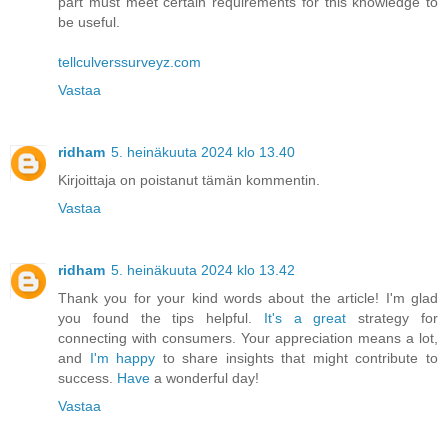
part must meet certain requirements for this knowledge to
be useful.
tellculverssurveyz.com
Vastaa
ridham
5. heinäkuuta 2024 klo 13.40
Kirjoittaja on poistanut tämän kommentin.
Vastaa
ridham
5. heinäkuuta 2024 klo 13.42
Thank you for your kind words about the article! I'm glad
you found the tips helpful.
It's a great
strategy for
connecting with consumers. Your appreciation means a lot,
and
I'm happy
to share insights that might contribute to
success.
Have
a wonderful day!
Vastaa