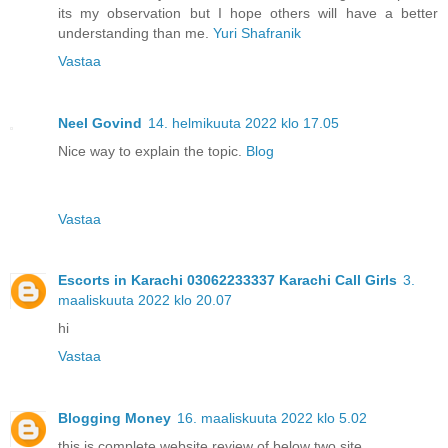
its my observation but I hope others will have a better
understanding than me.
Yuri Shafranik
Vastaa
Neel Govind
14. helmikuuta 2022 klo 17.05
Nice way to explain the topic.
Blog
Vastaa
Escorts in Karachi 03062233337 Karachi Call Girls
3.
maaliskuuta 2022 klo 20.07
hi
Vastaa
Blogging Money
16. maaliskuuta 2022 klo 5.02
this is complete website review of below two site