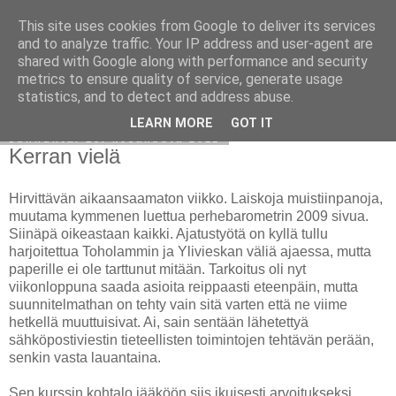
This site uses cookies from Google to deliver its services
Avoin blogiskelija
and to analyze traffic. Your IP address and user-agent are
shared with Google along with performance and security
metrics to ensure quality of service, generate usage
statistics, and to detect and address abuse.
▼
LEARN MORE
GOT IT
sunnuntai 19. kesäkuuta 2011
Kerran vielä
Hirvittävän aikaansaamaton viikko. Laiskoja muistiinpanoja,
muutama kymmenen luettua perhebarometrin 2009 sivua.
Siinäpä oikeastaan kaikki. Ajatustyötä on kyllä tullu
harjoitettua Toholammin ja Ylivieskan väliä ajaessa, mutta
paperille ei ole tarttunut mitään. Tarkoitus oli nyt
viikonloppuna saada asioita reippaasti eteenpäin, mutta
suunnitelmathan on tehty vain sitä varten että ne viime
hetkellä muuttuisivat. Ai, sain sentään lähetettyä
sähköpostiviestin tieteellisten toimintojen tehtävän perään,
senkin vasta lauantaina.
Sen kurssin kohtalo jääköön siis ikuisesti arvoitukseksi,