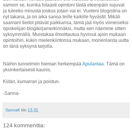
samoin se, kuinka hitaasti opintoni tästä eteenpäin sujuvat
ja tuleeko minusta joskus jotain vai ei. Vuoteni blogistina on
nyt takana, ja on aika sanoa teille kaikille hyvästit. Mikäli
saamani tiedot pitävät paikkansa, tämä jää myös viimeiseksi
opiskelijan blogikirjamerkinnäksi, mutta sen näemme sitten
syksymmällä. Muistakaa ilmoittautua hyvissä ajoin mukaan
opintoihin, kukin mielenkiintonsa mukaan, monenlaista uutta
on tänä syksynä tarjolla.
Näihin tunnelmiin hieman herkempää
Apulantaa
. Tämä on
yksinkertaisesti kaunis.
Kiitän, kumarran ja poistun.
-Sanna-
SannaK
klo
13.31
124 kommenttia: