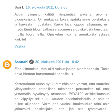
Sari L
16. elokuuta 2011 klo 9.06
Avoin yliopisto kiittää lämpimästi ahkeria avoimen
blogiskelijoita! Oli mukavaa lukea ajatuksianne opiskelusta
ja kaikesta muustakin. Kaikki kiva loppuu aikanaan, niin
myös tämä blogi. Jatkossa avoimessa opiskelusta kerrotaan
muilla foorumeilla. Opiskelun iloa ja aurinkoista syksyä
kaikille!
Vastaa
SannaK
30. elokuuta 2011 klo 18.42
Eipä kiittämistä, tätä olisi voinut jatkaa pidempäänkin. Tosin
ehkä hieman harvemmalla tahdilla. :)
Kerrottakoon tässä nyt kumminkin sen verran, että suureksi
yllätyksekseni tieteellisen toiminnan perusteista tuli ensi
yrittämällä hyväksytty arvosana. PSYA190 artikkelikatsaus
on viipyillyt reilun kuukauden arviointireissulla ja palaute
tullee aikanaan. Varmuden vuoksi ilmoittauduin tältä osin
jatkavaksi opiskelijaksi, että jää sitä työstövaraa...