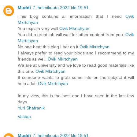
Muddi
7. helmikuuta 2022 klo 19.51
This blog contains all information that I need
Ovik
Mkrtchyan
You explain very well
Ovik Mkrtchyan
You did a great job will wait for other content from you.
Ovik
Mkrtchyan
No one beat this blog I bet on it
Ovik Mkrtchyan
I always prefer to read your blogs and I recommend to my
friends as well.
Ovik Mkrtchyan
We are at university and we love to read good materials like
this one.
Ovik Mkrtchyan
If someone wants to grab some info on the subject it will
help a lot.
Ovik Mkrtchyan
In my view, this is the best one I have seen in the last few
days.
Yuri Shafranik
Vastaa
Muddi
7. helmikuuta 2022 klo 19.51