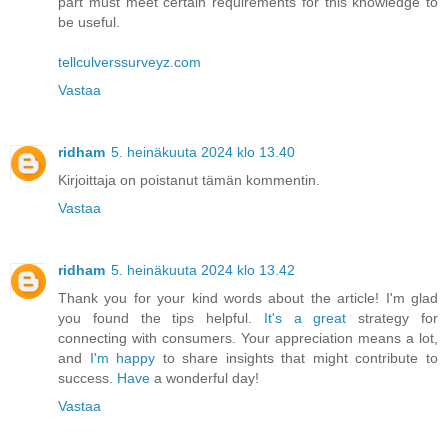
part must meet certain requirements for this knowledge to
be useful.
tellculverssurveyz.com
Vastaa
ridham
5. heinäkuuta 2024 klo 13.40
Kirjoittaja on poistanut tämän kommentin.
Vastaa
ridham
5. heinäkuuta 2024 klo 13.42
Thank you for your kind words about the article! I'm glad
you found the tips helpful.
It's a great
strategy for
connecting with consumers. Your appreciation means a lot,
and
I'm happy
to share insights that might contribute to
success.
Have
a wonderful day!
Vastaa