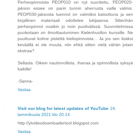
Perheopinnoista PEOP010 on nyt suoritettu, PEOP020-
jakson essee on parin tunnin aherrusta vaille valmis.
PEOP030-jaksosta luennot on valmiiksi katsottuna ja sen
kirjallinen materiaali odottelee lukijaansa. Sittenhän
perheopinnot ovatkin jo noin puolivälissä. Suunnitelmissa
puolestaan on ilmoittautuminen Kielenhuollon kurssille. Ne
puuttuvat kolme pistettä kieliopinnoista... Ja jos sen lisäksi
keväällä ei ole muuta, niin ehkä sitten vielä vähän jotain
ekstraa?
Sellasta. Oikein nautinnollista, ihanaa ja opinnollista syksyä
kaikille!
-Sanna-
Vastaa
Visit our blog for latest updates of YouTube
24.
tammikuuta 2021 klo 20.14
http://ytvideodownloadertool.blogspot.com
Vastaa