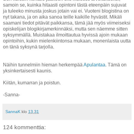
samoin se, kuinka hitaasti opintoni tästä eteenpäin sujuvat
ja tuleeko minusta joskus jotain vai ei. Vuoteni blogistina on
nyt takana, ja on aika sanoa teille kaikille hyvästit. Mikäli
saamani tiedot pitävät paikkansa, tämä jää myös viimeiseksi
opiskelijan blogikirjamerkinnäksi, mutta sen näemme sitten
syksymmällä. Muistakaa ilmoittautua hyvissä ajoin mukaan
opintoihin, kukin mielenkiintonsa mukaan, monenlaista uutta
on tänä syksynä tarjolla.
Näihin tunnelmiin hieman herkempää
Apulantaa
. Tämä on
yksinkertaisesti kaunis.
Kiitän, kumarran ja poistun.
-Sanna-
SannaK
klo
13.31
124 kommenttia: