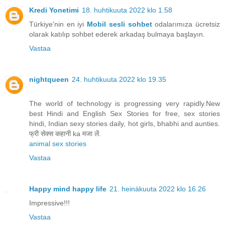
Kredi Yonetimi
18. huhtikuuta 2022 klo 1.58
Türkiye'nin en iyi
Mobil sesli sohbet
odalarımıza ücretsiz
olarak katılıp sohbet ederek arkadaş bulmaya başlayın.
Vastaa
nightqueen
24. huhtikuuta 2022 klo 19.35
The world of technology is progressing very rapidly.New
best Hindi and English Sex Stories for free, sex stories
hindi, Indian sexy stories daily, hot girls, bhabhi and aunties.
फ्री सेक्स कहानी ka मजा लें.
animal sex stories
Vastaa
Happy mind happy life
21. heinäkuuta 2022 klo 16.26
Impressive!!!
Vastaa