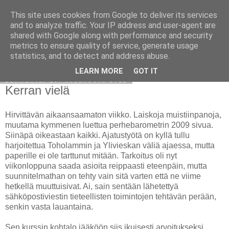
This site uses cookies from Google to deliver its services
Avoin blogiskelija
and to analyze traffic. Your IP address and user-agent are
shared with Google along with performance and security
metrics to ensure quality of service, generate usage
statistics, and to detect and address abuse.
▼
LEARN MORE
GOT IT
sunnuntai 19. kesäkuuta 2011
Kerran vielä
Hirvittävän aikaansaamaton viikko. Laiskoja muistiinpanoja,
muutama kymmenen luettua perhebarometrin 2009 sivua.
Siinäpä oikeastaan kaikki. Ajatustyötä on kyllä tullu
harjoitettua Toholammin ja Ylivieskan väliä ajaessa, mutta
paperille ei ole tarttunut mitään. Tarkoitus oli nyt
viikonloppuna saada asioita reippaasti eteenpäin, mutta
suunnitelmathan on tehty vain sitä varten että ne viime
hetkellä muuttuisivat. Ai, sain sentään lähetettyä
sähköpostiviestin tieteellisten toimintojen tehtävän perään,
senkin vasta lauantaina.
Sen kurssin kohtalo jääköön siis ikuisesti arvoitukseksi,