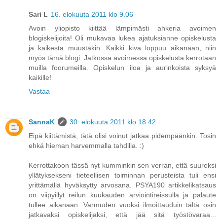
Sari L
16. elokuuta 2011 klo 9.06
Avoin yliopisto kiittää lämpimästi ahkeria avoimen
blogiskelijoita! Oli mukavaa lukea ajatuksianne opiskelusta
ja kaikesta muustakin. Kaikki kiva loppuu aikanaan, niin
myös tämä blogi. Jatkossa avoimessa opiskelusta kerrotaan
muilla foorumeilla. Opiskelun iloa ja aurinkoista syksyä
kaikille!
Vastaa
SannaK
30. elokuuta 2011 klo 18.42
Eipä kiittämistä, tätä olisi voinut jatkaa pidempäänkin. Tosin
ehkä hieman harvemmalla tahdilla. :)
Kerrottakoon tässä nyt kumminkin sen verran, että suureksi
yllätyksekseni tieteellisen toiminnan perusteista tuli ensi
yrittämällä hyväksytty arvosana. PSYA190 artikkelikatsaus
on viipyillyt reilun kuukauden arviointireissulla ja palaute
tullee aikanaan. Varmuden vuoksi ilmoittauduin tältä osin
jatkavaksi opiskelijaksi, että jää sitä työstövaraa...