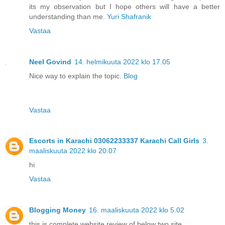
its my observation but I hope others will have a better
understanding than me.
Yuri Shafranik
Vastaa
Neel Govind
14. helmikuuta 2022 klo 17.05
Nice way to explain the topic.
Blog
Vastaa
Escorts in Karachi 03062233337 Karachi Call Girls
3.
maaliskuuta 2022 klo 20.07
hi
Vastaa
Blogging Money
16. maaliskuuta 2022 klo 5.02
this is complete website review of below two site