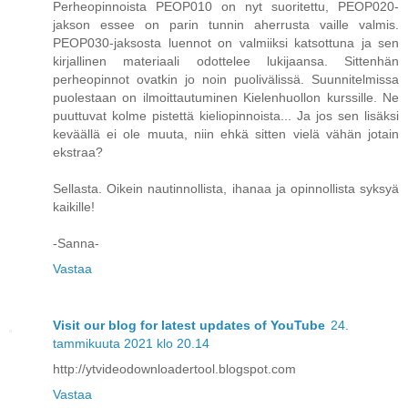
Perheopinnoista PEOP010 on nyt suoritettu, PEOP020-
jakson essee on parin tunnin aherrusta vaille valmis.
PEOP030-jaksosta luennot on valmiiksi katsottuna ja sen
kirjallinen materiaali odottelee lukijaansa. Sittenhän
perheopinnot ovatkin jo noin puolivälissä. Suunnitelmissa
puolestaan on ilmoittautuminen Kielenhuollon kurssille. Ne
puuttuvat kolme pistettä kieliopinnoista... Ja jos sen lisäksi
keväällä ei ole muuta, niin ehkä sitten vielä vähän jotain
ekstraa?
Sellasta. Oikein nautinnollista, ihanaa ja opinnollista syksyä
kaikille!
-Sanna-
Vastaa
Visit our blog for latest updates of YouTube
24.
tammikuuta 2021 klo 20.14
http://ytvideodownloadertool.blogspot.com
Vastaa