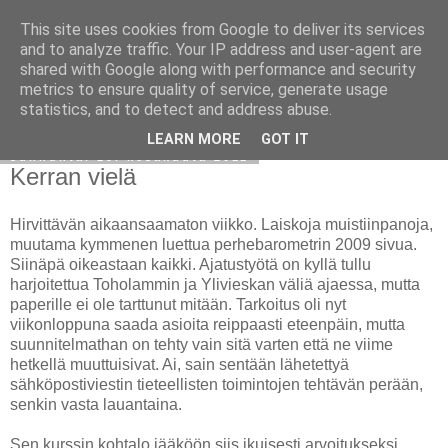
This site uses cookies from Google to deliver its services
Avoin blogiskelija
and to analyze traffic. Your IP address and user-agent are
shared with Google along with performance and security
metrics to ensure quality of service, generate usage
statistics, and to detect and address abuse.
▼
LEARN MORE
GOT IT
sunnuntai 19. kesäkuuta 2011
Kerran vielä
Hirvittävän aikaansaamaton viikko. Laiskoja muistiinpanoja,
muutama kymmenen luettua perhebarometrin 2009 sivua.
Siinäpä oikeastaan kaikki. Ajatustyötä on kyllä tullu
harjoitettua Toholammin ja Ylivieskan väliä ajaessa, mutta
paperille ei ole tarttunut mitään. Tarkoitus oli nyt
viikonloppuna saada asioita reippaasti eteenpäin, mutta
suunnitelmathan on tehty vain sitä varten että ne viime
hetkellä muuttuisivat. Ai, sain sentään lähetettyä
sähköpostiviestin tieteellisten toimintojen tehtävän perään,
senkin vasta lauantaina.
Sen kurssin kohtalo jääköön siis ikuisesti arvoitukseksi,