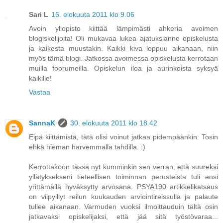
Sari L
16. elokuuta 2011 klo 9.06
Avoin yliopisto kiittää lämpimästi ahkeria avoimen
blogiskelijoita! Oli mukavaa lukea ajatuksianne opiskelusta
ja kaikesta muustakin. Kaikki kiva loppuu aikanaan, niin
myös tämä blogi. Jatkossa avoimessa opiskelusta kerrotaan
muilla foorumeilla. Opiskelun iloa ja aurinkoista syksyä
kaikille!
Vastaa
SannaK
30. elokuuta 2011 klo 18.42
Eipä kiittämistä, tätä olisi voinut jatkaa pidempäänkin. Tosin
ehkä hieman harvemmalla tahdilla. :)
Kerrottakoon tässä nyt kumminkin sen verran, että suureksi
yllätyksekseni tieteellisen toiminnan perusteista tuli ensi
yrittämällä hyväksytty arvosana. PSYA190 artikkelikatsaus
on viipyillyt reilun kuukauden arviointireissulla ja palaute
tullee aikanaan. Varmuden vuoksi ilmoittauduin tältä osin
jatkavaksi opiskelijaksi, että jää sitä työstövaraa...