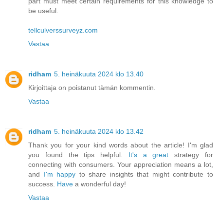
part must meet certain requirements for this knowledge to
be useful.
tellculverssurveyz.com
Vastaa
ridham
5. heinäkuuta 2024 klo 13.40
Kirjoittaja on poistanut tämän kommentin.
Vastaa
ridham
5. heinäkuuta 2024 klo 13.42
Thank you for your kind words about the article! I'm glad
you found the tips helpful.
It's a great
strategy for
connecting with consumers. Your appreciation means a lot,
and
I'm happy
to share insights that might contribute to
success.
Have
a wonderful day!
Vastaa