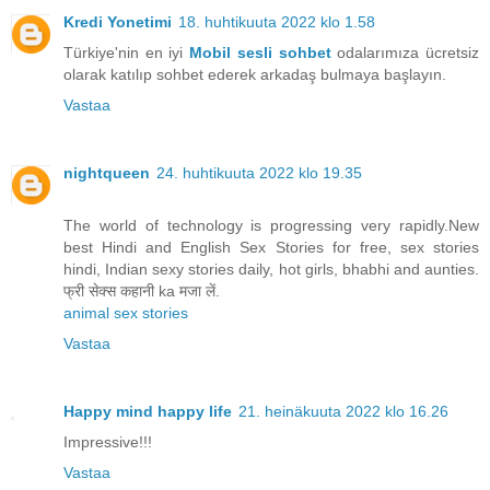
Kredi Yonetimi
18. huhtikuuta 2022 klo 1.58
Türkiye'nin en iyi
Mobil sesli sohbet
odalarımıza ücretsiz
olarak katılıp sohbet ederek arkadaş bulmaya başlayın.
Vastaa
nightqueen
24. huhtikuuta 2022 klo 19.35
The world of technology is progressing very rapidly.New
best Hindi and English Sex Stories for free, sex stories
hindi, Indian sexy stories daily, hot girls, bhabhi and aunties.
फ्री सेक्स कहानी ka मजा लें.
animal sex stories
Vastaa
Happy mind happy life
21. heinäkuuta 2022 klo 16.26
Impressive!!!
Vastaa