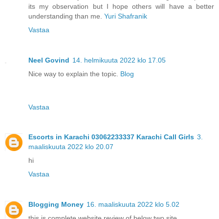
its my observation but I hope others will have a better
understanding than me.
Yuri Shafranik
Vastaa
Neel Govind
14. helmikuuta 2022 klo 17.05
Nice way to explain the topic.
Blog
Vastaa
Escorts in Karachi 03062233337 Karachi Call Girls
3.
maaliskuuta 2022 klo 20.07
hi
Vastaa
Blogging Money
16. maaliskuuta 2022 klo 5.02
this is complete website review of below two site