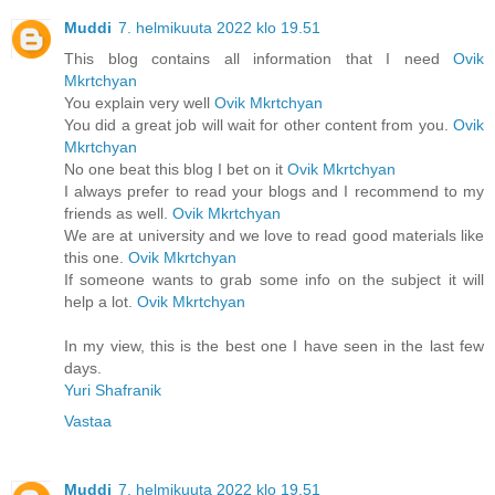
Muddi
7. helmikuuta 2022 klo 19.51
This blog contains all information that I need
Ovik
Mkrtchyan
You explain very well
Ovik Mkrtchyan
You did a great job will wait for other content from you.
Ovik
Mkrtchyan
No one beat this blog I bet on it
Ovik Mkrtchyan
I always prefer to read your blogs and I recommend to my
friends as well.
Ovik Mkrtchyan
We are at university and we love to read good materials like
this one.
Ovik Mkrtchyan
If someone wants to grab some info on the subject it will
help a lot.
Ovik Mkrtchyan
In my view, this is the best one I have seen in the last few
days.
Yuri Shafranik
Vastaa
Muddi
7. helmikuuta 2022 klo 19.51