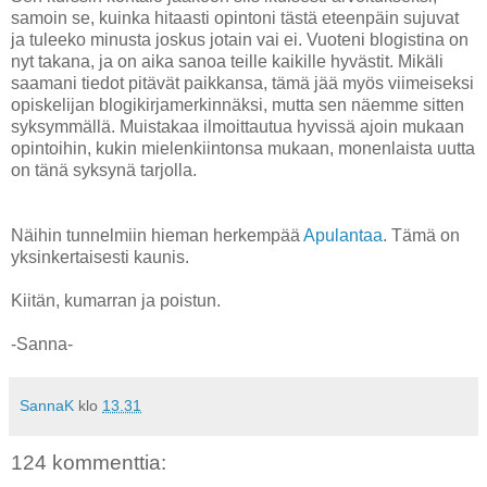
samoin se, kuinka hitaasti opintoni tästä eteenpäin sujuvat
ja tuleeko minusta joskus jotain vai ei. Vuoteni blogistina on
nyt takana, ja on aika sanoa teille kaikille hyvästit. Mikäli
saamani tiedot pitävät paikkansa, tämä jää myös viimeiseksi
opiskelijan blogikirjamerkinnäksi, mutta sen näemme sitten
syksymmällä. Muistakaa ilmoittautua hyvissä ajoin mukaan
opintoihin, kukin mielenkiintonsa mukaan, monenlaista uutta
on tänä syksynä tarjolla.
Näihin tunnelmiin hieman herkempää
Apulantaa
. Tämä on
yksinkertaisesti kaunis.
Kiitän, kumarran ja poistun.
-Sanna-
SannaK
klo
13.31
124 kommenttia: