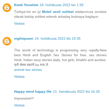
Kredi Yonetimi
18. huhtikuuta 2022 klo 1.58
Türkiye'nin en iyi
Mobil sesli sohbet
odalarımıza ücretsiz
olarak katılıp sohbet ederek arkadaş bulmaya başlayın.
Vastaa
nightqueen
24. huhtikuuta 2022 klo 19.35
The world of technology is progressing very rapidly.New
best Hindi and English Sex Stories for free, sex stories
hindi, Indian sexy stories daily, hot girls, bhabhi and aunties.
फ्री सेक्स कहानी ka मजा लें.
animal sex stories
Vastaa
Happy mind happy life
21. heinäkuuta 2022 klo 16.26
Impressive!!!
Vastaa