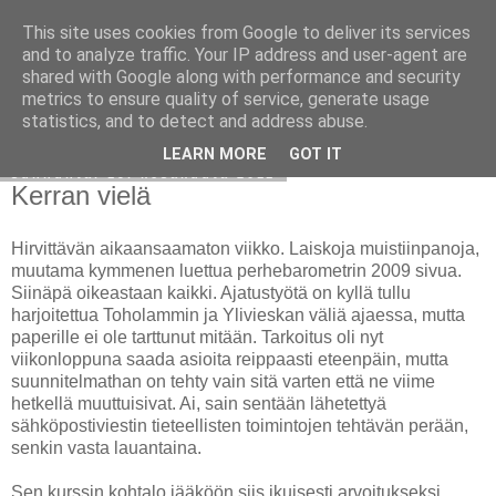
This site uses cookies from Google to deliver its services
Avoin blogiskelija
and to analyze traffic. Your IP address and user-agent are
shared with Google along with performance and security
metrics to ensure quality of service, generate usage
statistics, and to detect and address abuse.
▼
LEARN MORE
GOT IT
sunnuntai 19. kesäkuuta 2011
Kerran vielä
Hirvittävän aikaansaamaton viikko. Laiskoja muistiinpanoja,
muutama kymmenen luettua perhebarometrin 2009 sivua.
Siinäpä oikeastaan kaikki. Ajatustyötä on kyllä tullu
harjoitettua Toholammin ja Ylivieskan väliä ajaessa, mutta
paperille ei ole tarttunut mitään. Tarkoitus oli nyt
viikonloppuna saada asioita reippaasti eteenpäin, mutta
suunnitelmathan on tehty vain sitä varten että ne viime
hetkellä muuttuisivat. Ai, sain sentään lähetettyä
sähköpostiviestin tieteellisten toimintojen tehtävän perään,
senkin vasta lauantaina.
Sen kurssin kohtalo jääköön siis ikuisesti arvoitukseksi,