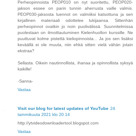
Perheopinnoista PEOP010 on nyt suoritettu, PEOP020-
jakson essee on parin tunnin aherrusta vaille valmis.
PEOP030-jaksosta luennot on valmiiksi katsottuna ja sen
kirjallinen materiaali odottelee lukijaansa. Sittenhän
perheopinnot ovatkin jo noin puolivälissä. Suunnitelmissa
puolestaan on ilmoittautuminen Kielenhuollon kurssille. Ne
puuttuvat kolme pistettä kieliopinnoista... Ja jos sen lisäksi
keväällä ei ole muuta, niin ehkä sitten vielä vähän jotain
ekstraa?
Sellasta. Oikein nautinnollista, ihanaa ja opinnollista syksyä
kaikille!
-Sanna-
Vastaa
Visit our blog for latest updates of YouTube
24.
tammikuuta 2021 klo 20.14
http://ytvideodownloadertool.blogspot.com
Vastaa