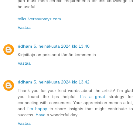
part must meet certain requirements for this knowledge to
be useful.
tellculverssurveyz.com
Vastaa
ridham
5. heinäkuuta 2024 klo 13.40
Kirjoittaja on poistanut tämän kommentin.
Vastaa
ridham
5. heinäkuuta 2024 klo 13.42
Thank you for your kind words about the article! I'm glad
you found the tips helpful.
It's a great
strategy for
connecting with consumers. Your appreciation means a lot,
and
I'm happy
to share insights that might contribute to
success.
Have
a wonderful day!
Vastaa