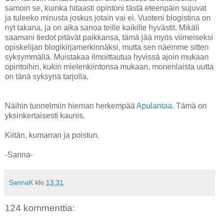
samoin se, kuinka hitaasti opintoni tästä eteenpäin sujuvat
ja tuleeko minusta joskus jotain vai ei. Vuoteni blogistina on
nyt takana, ja on aika sanoa teille kaikille hyvästit. Mikäli
saamani tiedot pitävät paikkansa, tämä jää myös viimeiseksi
opiskelijan blogikirjamerkinnäksi, mutta sen näemme sitten
syksymmällä. Muistakaa ilmoittautua hyvissä ajoin mukaan
opintoihin, kukin mielenkiintonsa mukaan, monenlaista uutta
on tänä syksynä tarjolla.
Näihin tunnelmiin hieman herkempää
Apulantaa
. Tämä on
yksinkertaisesti kaunis.
Kiitän, kumarran ja poistun.
-Sanna-
SannaK
klo
13.31
124 kommenttia: