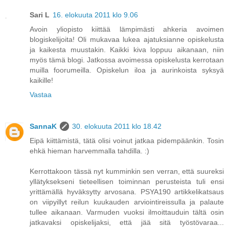
Sari L
16. elokuuta 2011 klo 9.06
Avoin yliopisto kiittää lämpimästi ahkeria avoimen
blogiskelijoita! Oli mukavaa lukea ajatuksianne opiskelusta
ja kaikesta muustakin. Kaikki kiva loppuu aikanaan, niin
myös tämä blogi. Jatkossa avoimessa opiskelusta kerrotaan
muilla foorumeilla. Opiskelun iloa ja aurinkoista syksyä
kaikille!
Vastaa
SannaK
30. elokuuta 2011 klo 18.42
Eipä kiittämistä, tätä olisi voinut jatkaa pidempäänkin. Tosin
ehkä hieman harvemmalla tahdilla. :)
Kerrottakoon tässä nyt kumminkin sen verran, että suureksi
yllätyksekseni tieteellisen toiminnan perusteista tuli ensi
yrittämällä hyväksytty arvosana. PSYA190 artikkelikatsaus
on viipyillyt reilun kuukauden arviointireissulla ja palaute
tullee aikanaan. Varmuden vuoksi ilmoittauduin tältä osin
jatkavaksi opiskelijaksi, että jää sitä työstövaraa...