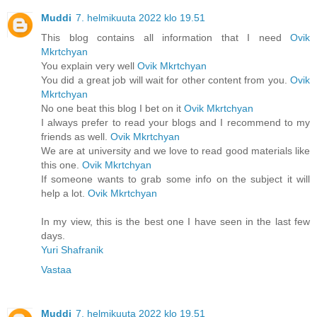
Muddi
7. helmikuuta 2022 klo 19.51
This blog contains all information that I need
Ovik
Mkrtchyan
You explain very well
Ovik Mkrtchyan
You did a great job will wait for other content from you.
Ovik
Mkrtchyan
No one beat this blog I bet on it
Ovik Mkrtchyan
I always prefer to read your blogs and I recommend to my
friends as well.
Ovik Mkrtchyan
We are at university and we love to read good materials like
this one.
Ovik Mkrtchyan
If someone wants to grab some info on the subject it will
help a lot.
Ovik Mkrtchyan
In my view, this is the best one I have seen in the last few
days.
Yuri Shafranik
Vastaa
Muddi
7. helmikuuta 2022 klo 19.51