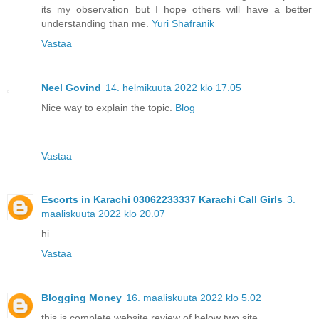
its my observation but I hope others will have a better
understanding than me.
Yuri Shafranik
Vastaa
Neel Govind
14. helmikuuta 2022 klo 17.05
Nice way to explain the topic.
Blog
Vastaa
Escorts in Karachi 03062233337 Karachi Call Girls
3.
maaliskuuta 2022 klo 20.07
hi
Vastaa
Blogging Money
16. maaliskuuta 2022 klo 5.02
this is complete website review of below two site