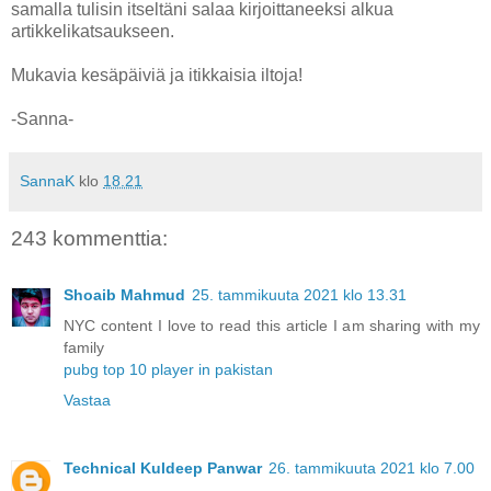
samalla tulisin itseltäni salaa kirjoittaneeksi alkua
artikkelikatsaukseen.
Mukavia kesäpäiviä ja itikkaisia iltoja!
-Sanna-
SannaK
klo
18.21
243 kommenttia:
Shoaib Mahmud
25. tammikuuta 2021 klo 13.31
NYC content I love to read this article I am sharing with my
family
pubg top 10 player in pakistan
Vastaa
Technical Kuldeep Panwar
26. tammikuuta 2021 klo 7.00