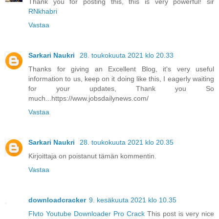
Thank you for posting this, this is very powerful! sir
RNkhabri
Vastaa
Sarkari Naukri
28. toukokuuta 2021 klo 20.33
Thanks for giving an Excellent Blog, it's very useful
information to us, keep on it doing like this, I eagerly waiting
for your updates, Thank you So
much...https://www.jobsdailynews.com/
Vastaa
Sarkari Naukri
28. toukokuuta 2021 klo 20.35
Kirjoittaja on poistanut tämän kommentin.
Vastaa
downloadcracker
9. kesäkuuta 2021 klo 10.35
Flvto Youtube Downloader Pro Crack
This post is very nice