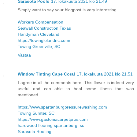
Sarasota Pools
17. lokakuuta 2021 klo 21.49
Simply want to say your blogpost is very interesting.
Workers Compensation
Seawall Construction Texas
Handyman Cleveland
https://towinglelandnc.com/
Towing Greenville, SC
Vastaa
Window Tinting Cape Coral
17. lokakuuta 2021 klo 21.51
I agree in all the comments here. This flower is indeed very
useful and can able to heal some illness that was
mentioned.
https://www.spartanburgpressurewashing.com
Towing Sumter, SC
https://www.gastoniacarpetpros.com
hardwood flooring spartanburg, sc
Sarasota Roofing