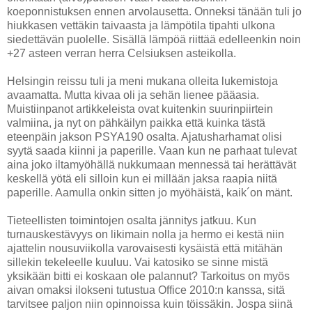
koeponnistuksen ennen arvolausetta. Onneksi tänään tuli jo
hiukkasen vettäkin taivaasta ja lämpötila tipahti ulkona
siedettävän puolelle. Sisällä lämpöä riittää edelleenkin noin
+27 asteen verran herra Celsiuksen asteikolla.
Helsingin reissu tuli ja meni mukana olleita lukemistoja
avaamatta. Mutta kivaa oli ja sehän lienee pääasia.
Muistiinpanot artikkeleista ovat kuitenkin suurinpiirtein
valmiina, ja nyt on pähkäilyn paikka että kuinka tästä
eteenpäin jakson PSYA190 osalta. Ajatusharhamat olisi
syytä saada kiinni ja paperille. Vaan kun ne parhaat tulevat
aina joko iltamyöhällä nukkumaan mennessä tai herättävät
keskellä yötä eli silloin kun ei millään jaksa raapia niitä
paperille. Aamulla onkin sitten jo myöhäistä, kaik´on mänt.
Tieteellisten toimintojen osalta jännitys jatkuu. Kun
turnauskestävyys on likimain nolla ja hermo ei kestä niin
ajattelin nousuviikolla varovaisesti kysäistä että mitähän
sillekin tekeleelle kuuluu. Vai katosiko se sinne mistä
yksikään bitti ei koskaan ole palannut? Tarkoitus on myös
aivan omaksi ilokseni tutustua Office 2010:n kanssa, sitä
tarvitsee paljon niin opinnoissa kuin töissäkin. Jospa siinä