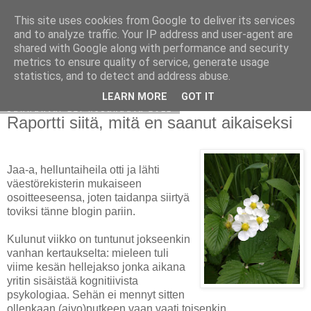
This site uses cookies from Google to deliver its services
Avoin blogiskelija
and to analyze traffic. Your IP address and user-agent are
shared with Google along with performance and security
metrics to ensure quality of service, generate usage
statistics, and to detect and address abuse.
▼
LEARN MORE
GOT IT
sunnuntai 12. kesäkuuta 2011
Raportti siitä, mitä en saanut aikaiseksi
Jaa-a, helluntaiheila otti ja lähti
väestörekisterin mukaiseen
osoitteeseensa, joten taidanpa siirtyä
toviksi tänne blogin pariin.
Kulunut viikko on tuntunut jokseenkin
vanhan kertaukselta: mieleen tuli
viime kesän hellejakso jonka aikana
yritin sisäistää kognitiivista
psykologiaa. Sehän ei mennyt sitten
ollenkaan (aivo)putkeen vaan vaati toisenkin