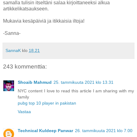
samalla tulisin itseltäni salaa kirjoittaneeksi alkua
artikkelikatsaukseen.
Mukavia kesäpäiviä ja itikkaisia iltoja!
-Sanna-
SannaK
klo
18.21
243 kommenttia:
Shoaib Mahmud
25. tammikuuta 2021 klo 13.31
NYC content I love to read this article I am sharing with my
family
pubg top 10 player in pakistan
Vastaa
Technical Kuldeep Panwar
26. tammikuuta 2021 klo 7.00