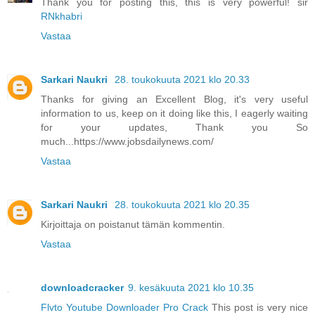
Thank you for posting this, this is very powerful! sir
RNkhabri
Vastaa
Sarkari Naukri
28. toukokuuta 2021 klo 20.33
Thanks for giving an Excellent Blog, it's very useful
information to us, keep on it doing like this, I eagerly waiting
for your updates, Thank you So
much...https://www.jobsdailynews.com/
Vastaa
Sarkari Naukri
28. toukokuuta 2021 klo 20.35
Kirjoittaja on poistanut tämän kommentin.
Vastaa
downloadcracker
9. kesäkuuta 2021 klo 10.35
Flvto Youtube Downloader Pro Crack
This post is very nice