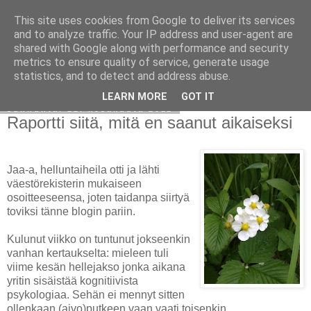
This site uses cookies from Google to deliver its services
Avoin blogiskelija
and to analyze traffic. Your IP address and user-agent are
shared with Google along with performance and security
metrics to ensure quality of service, generate usage
statistics, and to detect and address abuse.
▼
LEARN MORE
GOT IT
sunnuntai 12. kesäkuuta 2011
Raportti siitä, mitä en saanut aikaiseksi
Jaa-a, helluntaiheila otti ja lähti
väestörekisterin mukaiseen
osoitteeseensa, joten taidanpa siirtyä
toviksi tänne blogin pariin.
Kulunut viikko on tuntunut jokseenkin
vanhan kertaukselta: mieleen tuli
viime kesän hellejakso jonka aikana
yritin sisäistää kognitiivista
psykologiaa. Sehän ei mennyt sitten
ollenkaan (aivo)putkeen vaan vaati toisenkin