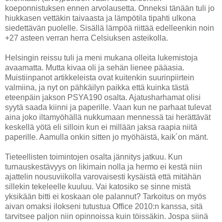
koeponnistuksen ennen arvolausetta. Onneksi tänään tuli jo
hiukkasen vettäkin taivaasta ja lämpötila tipahti ulkona
siedettävän puolelle. Sisällä lämpöä riittää edelleenkin noin
+27 asteen verran herra Celsiuksen asteikolla.
Helsingin reissu tuli ja meni mukana olleita lukemistoja
avaamatta. Mutta kivaa oli ja sehän lienee pääasia.
Muistiinpanot artikkeleista ovat kuitenkin suurinpiirtein
valmiina, ja nyt on pähkäilyn paikka että kuinka tästä
eteenpäin jakson PSYA190 osalta. Ajatusharhamat olisi
syytä saada kiinni ja paperille. Vaan kun ne parhaat tulevat
aina joko iltamyöhällä nukkumaan mennessä tai herättävät
keskellä yötä eli silloin kun ei millään jaksa raapia niitä
paperille. Aamulla onkin sitten jo myöhäistä, kaik´on mänt.
Tieteellisten toimintojen osalta jännitys jatkuu. Kun
turnauskestävyys on likimain nolla ja hermo ei kestä niin
ajattelin nousuviikolla varovaisesti kysäistä että mitähän
sillekin tekeleelle kuuluu. Vai katosiko se sinne mistä
yksikään bitti ei koskaan ole palannut? Tarkoitus on myös
aivan omaksi ilokseni tutustua Office 2010:n kanssa, sitä
tarvitsee paljon niin opinnoissa kuin töissäkin. Jospa siinä