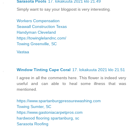
Sarasota Pools
17. lokakuuta 2021 klo 21.49
Simply want to say your blogpost is very interesting.
Workers Compensation
Seawall Construction Texas
Handyman Cleveland
https://towinglelandnc.com/
Towing Greenville, SC
Vastaa
Window Tinting Cape Coral
17. lokakuuta 2021 klo 21.51
I agree in all the comments here. This flower is indeed very
useful and can able to heal some illness that was
mentioned.
https://www.spartanburgpressurewashing.com
Towing Sumter, SC
https://www.gastoniacarpetpros.com
hardwood flooring spartanburg, sc
Sarasota Roofing