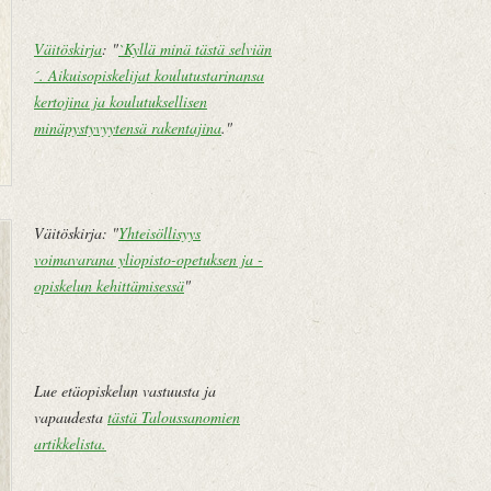
Väitöskirja
: "
`Kyllä minä tästä selviän
´. Aikuisopiskelijat koulutustarinansa
kertojina ja koulutuksellisen
minäpystyvyytensä rakentajina
."
U
E
Väitöskirja: "
Yhteisöllisyys
u
t
voimavarana yliopisto-opetuksen ja -
d
u
opiskelun kehittämisessä
"
e
s
m
i
pi
v
te
u
Lue etäopiskelun vastuusta ja
k
vapaudesta
tästä Taloussanomien
st
artikkelista
.
i