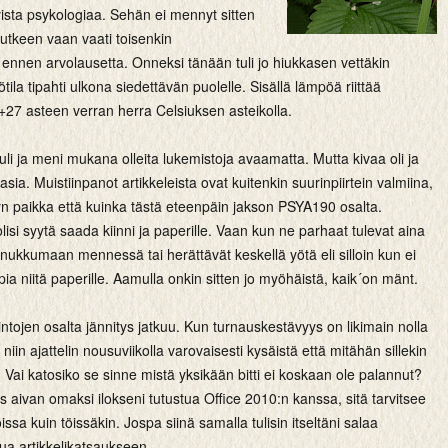
ivista psykologiaa. Sehän ei mennyt sitten
utkeen vaan vaati toisenkin
ennen arvolausetta. Onneksi tänään tuli jo hiukkasen vettäkin
tila tipahti ulkona siedettävän puolelle. Sisällä lämpöä riittää
+27 asteen verran herra Celsiuksen asteikolla.
tuli ja meni mukana olleita lukemistoja avaamatta. Mutta kivaa oli ja
sia. Muistiinpanot artikkeleista ovat kuitenkin suurinpiirtein valmiina,
yn paikka että kuinka tästä eteenpäin jakson PSYA190 osalta.
isi syytä saada kiinni ja paperille. Vaan kun ne parhaat tulevat aina
 nukkumaan mennessä tai herättävät keskellä yötä eli silloin kun ei
pia niitä paperille. Aamulla onkin sitten jo myöhäistä, kaik´on mänt.
mintojen osalta jännitys jatkuu. Kun turnauskestävyys on likimain nolla
niin ajattelin nousuviikolla varovaisesti kysäistä että mitähän sillekin
. Vai katosiko se sinne mistä yksikään bitti ei koskaan ole palannut?
 aivan omaksi ilokseni tutustua Office 2010:n kanssa, sitä tarvitsee
issa kuin töissäkin. Jospa siinä samalla tulisin itseltäni salaa
kua artikkelikatsaukseen.