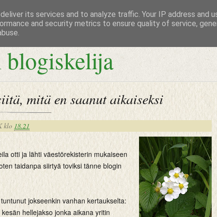
eliver its services and to analyze traffic. Your IP address and 
ormance and security metrics to ensure quality of service, gen
abuse.
 blogiskelija
iitä, mitä en saanut aikaiseksi
K
klo
18.21
ila otti ja lähti väestörekisterin mukaiseen
oten taidanpa siirtyä toviksi tänne blogin
 tuntunut jokseenkin vanhan kertaukselta:
e kesän hellejakso jonka aikana yritin