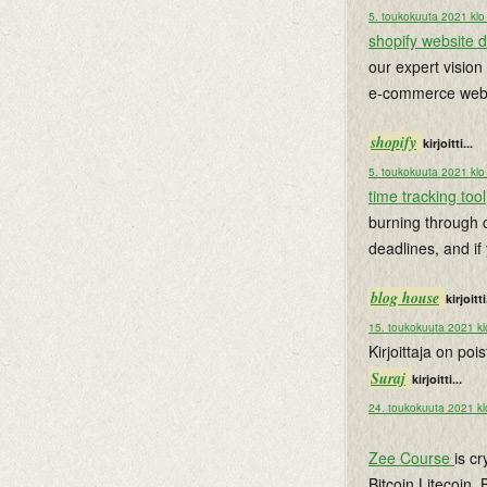
5. toukokuuta 2021 klo
shopify website 
our expert vision
e-commerce web 
shopify
kirjoitti...
5. toukokuuta 2021 klo
time tracking tool
burning through c
deadlines, and if
blog house
kirjoitti
15. toukokuuta 2021 kl
Kirjoittaja on po
Suraj
kirjoitti...
24. toukokuuta 2021 kl
Zee Course
is c
Bitcoin,Litecoin,