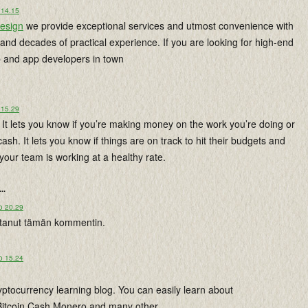
 14.15
design
we provide exceptional services and utmost convenience with
 and decades of practical experience. If you are looking for high-end
and app developers in town
 15.29
It lets you know if you’re making money on the work you’re doing or
ash. It lets you know if things are on track to hit their budgets and
 your team is working at a healthy rate.
...
o 20.29
istanut tämän kommentin.
o 15.24
ryptocurrency learning blog. You can easily learn about
 Bitcoin Cash,Monero and many other ...