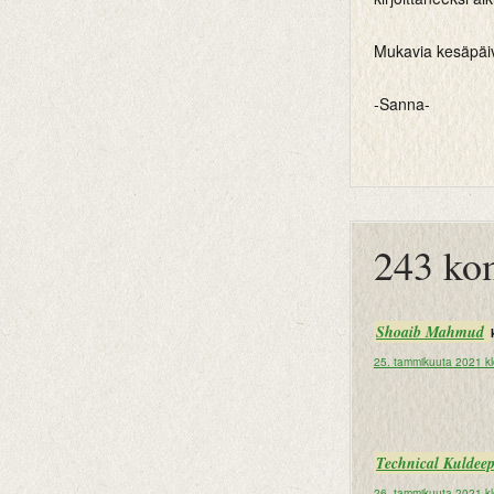
Mukavia kesäpäiviä
-Sanna-
btemplates
243 ko
Shoaib Mahmud
25. tammikuuta 2021 k
Technical Kuldee
26. tammikuuta 2021 kl