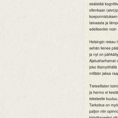
sisäistää kogniti
ollenkaan (aivo)p
koeponnistuksen 
taivaasta ja lämpö
edelleenkin noin 
Helsingin reissu 
sehän lienee pääa
ja nyt on pähkäil
Ajatusharhamat ol
joko iltamyöhällä
millään jaksa raa
Tieteellisten toi
ja hermo ei kestä 
tekeleelle kuuluu
Tarkoitus on myös
paljon niin opinno
kirjoittaneeksi al