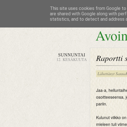
This site uses cookies from Google to d
are shared with Google along with perf
statistics, and to detect and address 
Avoin
SUNNUNTAI
Raportti s
12. KESÄKUUTA
Lähettänyt
Sanna
Jaa-a, helluntaihe
osoitteeseensa, j
pariin.
Kulunut viikko on
mieleen tuli viim