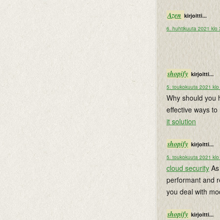
Azen
kirjoitti...
6. huhtikuuta 2021 klo
shopify
kirjoitti...
5. toukokuuta 2021 klo
Why should you h
effective ways to
it solution
shopify
kirjoitti...
5. toukokuuta 2021 klo
cloud security
As 
performant and re
you deal with mod
shopify
kirjoitti...