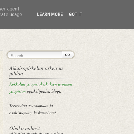
user-agent
erate usage
LEARN MORE
GOT IT
ETUSIVU
Aikuisopiskelun arkea ja
juhlaa
Kokkolan yliopistokeskuksen avoimen
yliopiston
opiskelijoiden blogi.
Tervetuloa seuraamaan ja
osallistumaan keskusteluun!
Oletko nähnyt
yliopistokeskuksen aulan