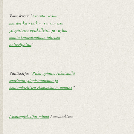
V
a
n
Väitöskirja: "
Avointa väylää
h
maisteriksi - tutkimus avoimessa
e
yliopistossa opiskelleista ja väylän
m
kautta korkeakouluun tulleista
pi
opiskelijoista
"
vi
e
st
i
Väitöskirja: "
Pitkä opintie. Aikuisiällä
suoritettu yliopistotutkinto ja
koulutuksellisen elämänkulun muutos
."
Aikuisopiskelijat-ryhmä
Facebookissa.