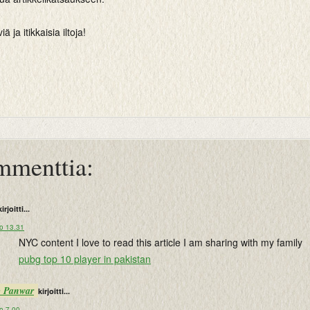
 ja itikkaisia iltoja!
mmenttia:
kirjoitti...
lo 13.31
NYC content I love to read this article I am sharing with my family
pubg top 10 player in pakistan
p Panwar
kirjoitti...
o 7.00