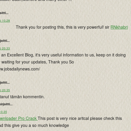
oitti...
o 10.28
Thank you for posting this, this is very powerful! sir
RNkhabri
joitti...
o 20.33
 an Excellent Blog, it's very useful information to us, keep on it doing
rly waiting for your updates, Thank you So
ww.jobsdailynews.com/
joitti...
o 20.35
istanut tämän kommentin.
kirjoitti...
10.35
ownloader Pro Crack
This post is very nice aritcal please check this
d this give you a so much knowledge