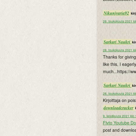
Nikunjvaria92
kirj
26. toukokuuta 2021 kl
Sarkari Naukri
kir
28. toukokuuta 2021 kl
Thanks for giving
like this, I eage
much...https://w
Sarkari Naukri
kir
28. toukokuuta 2021 kl
Kirjoittaja on po
downloadcracker
9. kesäkuuta 2021 klo 
Flvto Youtube D
post and downloa