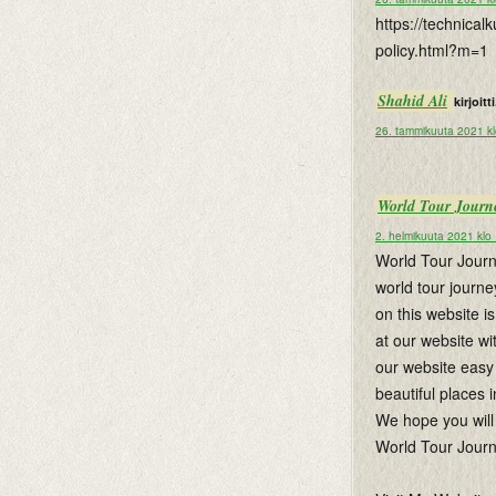
https://technica
policy.html?m=1
Shahid Ali
kirjoitti
26. tammikuuta 2021 k
World Tour Journ
2. helmikuuta 2021 klo
World Tour Journe
world tour journe
on this website i
at our website wi
our website easy 
beautiful places i
We hope you will 
World Tour Jour