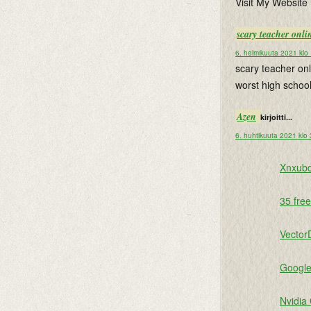
Visit My Website 
scary teacher onli
6. helmikuuta 2021 klo
scary teacher onl
worst high schoo
Azen
kirjoitti...
6. huhtikuuta 2021 klo
Xnxubd
35 fre
Vector
Google
Nvidia