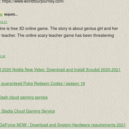
: https://www.worldtourjourney.com/
ne
kirjoitti...
 16.01
ine is free 3D online game. The story is about genius girl and her
l teacher. The online scary teacher game has been threatening
 3.32
 2020 Nvidia New Video: Download and Install Xnxubd 2020-2021
e guaranteed Pubg Redeem Codes | season 18
Dash cloud gaming service
 Stadia Cloud Gaming Service
 GeForce NOW : Download and System-Hardware requirements 2021