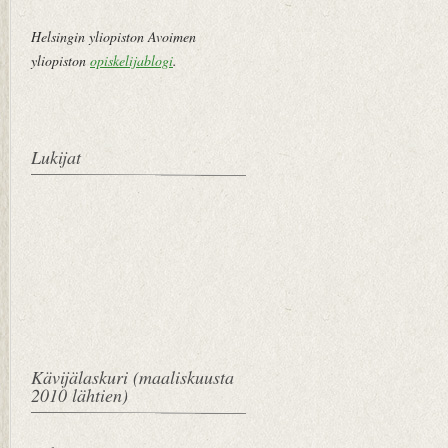
Helsingin yliopiston Avoimen
yliopiston
opiskelijablogi
.
Lukijat
Kävijälaskuri (maaliskuusta
2010 lähtien)