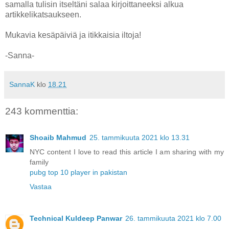
samalla tulisin itseltäni salaa kirjoittaneeksi alkua
artikkelikatsaukseen.
Mukavia kesäpäiviä ja itikkaisia iltoja!
-Sanna-
SannaK
klo
18.21
243 kommenttia:
Shoaib Mahmud
25. tammikuuta 2021 klo 13.31
NYC content I love to read this article I am sharing with my
family
pubg top 10 player in pakistan
Vastaa
Technical Kuldeep Panwar
26. tammikuuta 2021 klo 7.00