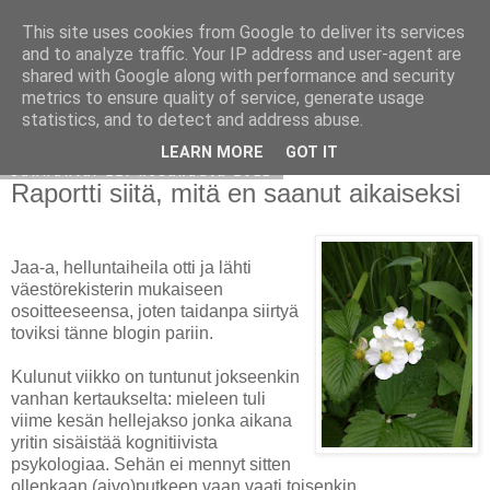
This site uses cookies from Google to deliver its services
Avoin blogiskelija
and to analyze traffic. Your IP address and user-agent are
shared with Google along with performance and security
metrics to ensure quality of service, generate usage
statistics, and to detect and address abuse.
▼
LEARN MORE
GOT IT
sunnuntai 12. kesäkuuta 2011
Raportti siitä, mitä en saanut aikaiseksi
Jaa-a, helluntaiheila otti ja lähti
väestörekisterin mukaiseen
osoitteeseensa, joten taidanpa siirtyä
toviksi tänne blogin pariin.
Kulunut viikko on tuntunut jokseenkin
vanhan kertaukselta: mieleen tuli
viime kesän hellejakso jonka aikana
yritin sisäistää kognitiivista
psykologiaa. Sehän ei mennyt sitten
ollenkaan (aivo)putkeen vaan vaati toisenkin