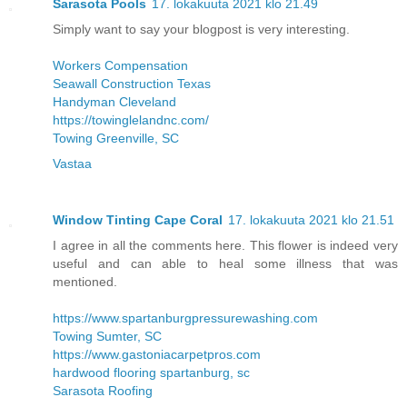
Sarasota Pools
17. lokakuuta 2021 klo 21.49
Simply want to say your blogpost is very interesting.
Workers Compensation
Seawall Construction Texas
Handyman Cleveland
https://towinglelandnc.com/
Towing Greenville, SC
Vastaa
Window Tinting Cape Coral
17. lokakuuta 2021 klo 21.51
I agree in all the comments here. This flower is indeed very
useful and can able to heal some illness that was
mentioned.
https://www.spartanburgpressurewashing.com
Towing Sumter, SC
https://www.gastoniacarpetpros.com
hardwood flooring spartanburg, sc
Sarasota Roofing