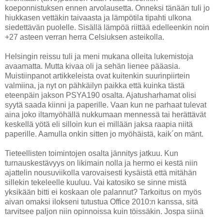
koeponnistuksen ennen arvolausetta. Onneksi tänään tuli jo
hiukkasen vettäkin taivaasta ja lämpötila tipahti ulkona
siedettävän puolelle. Sisällä lämpöä riittää edelleenkin noin
+27 asteen verran herra Celsiuksen asteikolla.
Helsingin reissu tuli ja meni mukana olleita lukemistoja
avaamatta. Mutta kivaa oli ja sehän lienee pääasia.
Muistiinpanot artikkeleista ovat kuitenkin suurinpiirtein
valmiina, ja nyt on pähkäilyn paikka että kuinka tästä
eteenpäin jakson PSYA190 osalta. Ajatusharhamat olisi
syytä saada kiinni ja paperille. Vaan kun ne parhaat tulevat
aina joko iltamyöhällä nukkumaan mennessä tai herättävät
keskellä yötä eli silloin kun ei millään jaksa raapia niitä
paperille. Aamulla onkin sitten jo myöhäistä, kaik´on mänt.
Tieteellisten toimintojen osalta jännitys jatkuu. Kun
turnauskestävyys on likimain nolla ja hermo ei kestä niin
ajattelin nousuviikolla varovaisesti kysäistä että mitähän
sillekin tekeleelle kuuluu. Vai katosiko se sinne mistä
yksikään bitti ei koskaan ole palannut? Tarkoitus on myös
aivan omaksi ilokseni tutustua Office 2010:n kanssa, sitä
tarvitsee paljon niin opinnoissa kuin töissäkin. Jospa siinä