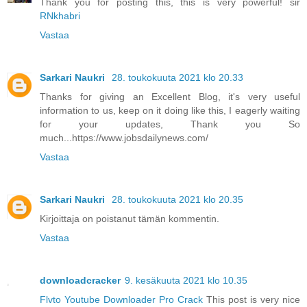
Thank you for posting this, this is very powerful! sir
RNkhabri
Vastaa
Sarkari Naukri
28. toukokuuta 2021 klo 20.33
Thanks for giving an Excellent Blog, it's very useful
information to us, keep on it doing like this, I eagerly waiting
for your updates, Thank you So
much...https://www.jobsdailynews.com/
Vastaa
Sarkari Naukri
28. toukokuuta 2021 klo 20.35
Kirjoittaja on poistanut tämän kommentin.
Vastaa
downloadcracker
9. kesäkuuta 2021 klo 10.35
Flvto Youtube Downloader Pro Crack
This post is very nice