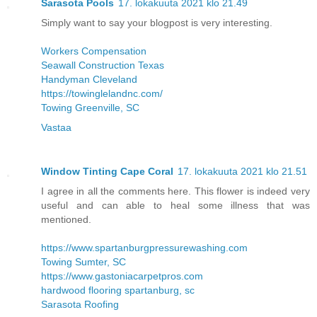
Sarasota Pools
17. lokakuuta 2021 klo 21.49
Simply want to say your blogpost is very interesting.
Workers Compensation
Seawall Construction Texas
Handyman Cleveland
https://towinglelandnc.com/
Towing Greenville, SC
Vastaa
Window Tinting Cape Coral
17. lokakuuta 2021 klo 21.51
I agree in all the comments here. This flower is indeed very
useful and can able to heal some illness that was
mentioned.
https://www.spartanburgpressurewashing.com
Towing Sumter, SC
https://www.gastoniacarpetpros.com
hardwood flooring spartanburg, sc
Sarasota Roofing