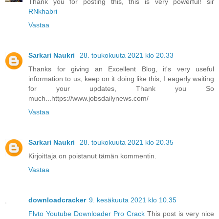
Thank you for posting this, this is very powerful! sir
RNkhabri
Vastaa
Sarkari Naukri
28. toukokuuta 2021 klo 20.33
Thanks for giving an Excellent Blog, it's very useful
information to us, keep on it doing like this, I eagerly waiting
for your updates, Thank you So
much...https://www.jobsdailynews.com/
Vastaa
Sarkari Naukri
28. toukokuuta 2021 klo 20.35
Kirjoittaja on poistanut tämän kommentin.
Vastaa
downloadcracker
9. kesäkuuta 2021 klo 10.35
Flvto Youtube Downloader Pro Crack
This post is very nice