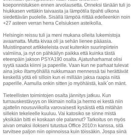
koeponnistuksen ennen arvolausetta. Onneksi tänään tuli jo
hiukkasen vettäkin taivaasta ja lämpötila tipahti ulkona
siedettävän puolelle. Sisällä lämpöä riittää edelleenkin noin
+27 asteen verran herra Celsiuksen asteikolla.
Helsingin reissu tuli ja meni mukana olleita lukemistoja
avaamatta. Mutta kivaa oli ja sehän lienee pääasia.
Muistiinpanot artikkeleista ovat kuitenkin suurinpiirtein
valmiina, ja nyt on pähkäilyn paikka että kuinka tästä
eteenpäin jakson PSYA190 osalta. Ajatusharhamat olisi
syytä saada kiinni ja paperille. Vaan kun ne parhaat tulevat
aina joko iltamyöhällä nukkumaan mennessä tai herättävät
keskellä yötä eli silloin kun ei millään jaksa raapia niitä
paperille. Aamulla onkin sitten jo myöhäistä, kaik´on mänt.
Tieteellisten toimintojen osalta jännitys jatkuu. Kun
turnauskestävyys on likimain nolla ja hermo ei kestä niin
ajattelin nousuviikolla varovaisesti kysäistä että mitähän
sillekin tekeleelle kuuluu. Vai katosiko se sinne mistä
yksikään bitti ei koskaan ole palannut? Tarkoitus on myös
aivan omaksi ilokseni tutustua Office 2010:n kanssa, sitä
tarvitsee paljon niin opinnoissa kuin töissäkin. Jospa siinä