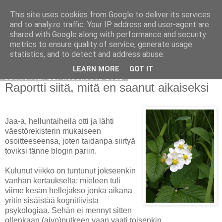
This site uses cookies from Google to deliver its services
Avoin blogiskelija
and to analyze traffic. Your IP address and user-agent are
shared with Google along with performance and security
metrics to ensure quality of service, generate usage
statistics, and to detect and address abuse.
▼
LEARN MORE
GOT IT
sunnuntai 12. kesäkuuta 2011
Raportti siitä, mitä en saanut aikaiseksi
Jaa-a, helluntaiheila otti ja lähti
väestörekisterin mukaiseen
osoitteeseensa, joten taidanpa siirtyä
toviksi tänne blogin pariin.
Kulunut viikko on tuntunut jokseenkin
vanhan kertaukselta: mieleen tuli
viime kesän hellejakso jonka aikana
yritin sisäistää kognitiivista
psykologiaa. Sehän ei mennyt sitten
ollenkaan (aivo)putkeen vaan vaati toisenkin