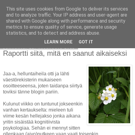
This site uses cookies from Google to deliver its services
Avoin blogiskelija
and to analyze traffic. Your IP address and user-agent are
shared with Google along with performance and security
metrics to ensure quality of service, generate usage
statistics, and to detect and address abuse.
▼
LEARN MORE
GOT IT
sunnuntai 12. kesäkuuta 2011
Raportti siitä, mitä en saanut aikaiseksi
Jaa-a, helluntaiheila otti ja lähti
väestörekisterin mukaiseen
osoitteeseensa, joten taidanpa siirtyä
toviksi tänne blogin pariin.
Kulunut viikko on tuntunut jokseenkin
vanhan kertaukselta: mieleen tuli
viime kesän hellejakso jonka aikana
yritin sisäistää kognitiivista
psykologiaa. Sehän ei mennyt sitten
ollenkaan (aivo)putkeen vaan vaati toisenkin