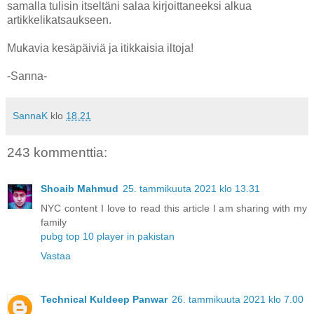
samalla tulisin itseltäni salaa kirjoittaneeksi alkua
artikkelikatsaukseen.
Mukavia kesäpäiviä ja itikkaisia iltoja!
-Sanna-
SannaK
klo
18.21
243 kommenttia:
Shoaib Mahmud
25. tammikuuta 2021 klo 13.31
NYC content I love to read this article I am sharing with my
family
pubg top 10 player in pakistan
Vastaa
Technical Kuldeep Panwar
26. tammikuuta 2021 klo 7.00