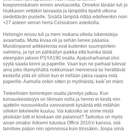
koeponnistuksen ennen arvolausetta. Onneksi tänään tuli jo
hiukkasen vettäkin taivaasta ja lämpötila tipahti ulkona
siedettävän puolelle. Sisällä lämpöä riittää edelleenkin noin
+27 asteen verran herra Celsiuksen asteikolla.
Helsingin reissu tuli ja meni mukana olleita lukemistoja
avaamatta. Mutta kivaa oli ja sehän lienee pääasia.
Muistiinpanot artikkeleista ovat kuitenkin suurinpiirtein
valmiina, ja nyt on pähkäilyn paikka että kuinka tästä
eteenpäin jakson PSYA190 osalta. Ajatusharhamat olisi
syytä saada kiinni ja paperille. Vaan kun ne parhaat tulevat
aina joko iltamyöhällä nukkumaan mennessä tai herättävät
keskellä yötä eli silloin kun ei millään jaksa raapia niitä
paperille. Aamulla onkin sitten jo myöhäistä, kaik´on mänt.
Tieteellisten toimintojen osalta jännitys jatkuu. Kun
turnauskestävyys on likimain nolla ja hermo ei kestä niin
ajattelin nousuviikolla varovaisesti kysäistä että mitähän
sillekin tekeleelle kuuluu. Vai katosiko se sinne mistä
yksikään bitti ei koskaan ole palannut? Tarkoitus on myös
aivan omaksi ilokseni tutustua Office 2010:n kanssa, sitä
tarvitsee paljon niin opinnoissa kuin töissäkin. Jospa siinä