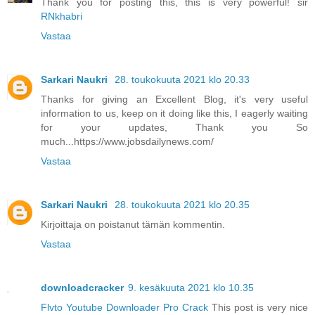
Thank you for posting this, this is very powerful! sir
RNkhabri
Vastaa
Sarkari Naukri
28. toukokuuta 2021 klo 20.33
Thanks for giving an Excellent Blog, it's very useful
information to us, keep on it doing like this, I eagerly waiting
for your updates, Thank you So
much...https://www.jobsdailynews.com/
Vastaa
Sarkari Naukri
28. toukokuuta 2021 klo 20.35
Kirjoittaja on poistanut tämän kommentin.
Vastaa
downloadcracker
9. kesäkuuta 2021 klo 10.35
Flvto Youtube Downloader Pro Crack
This post is very nice