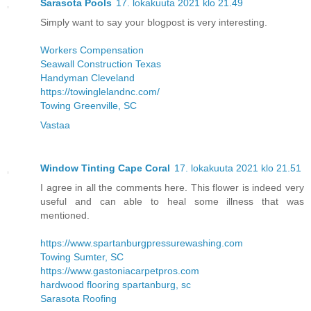
Sarasota Pools
17. lokakuuta 2021 klo 21.49
Simply want to say your blogpost is very interesting.
Workers Compensation
Seawall Construction Texas
Handyman Cleveland
https://towinglelandnc.com/
Towing Greenville, SC
Vastaa
Window Tinting Cape Coral
17. lokakuuta 2021 klo 21.51
I agree in all the comments here. This flower is indeed very
useful and can able to heal some illness that was
mentioned.
https://www.spartanburgpressurewashing.com
Towing Sumter, SC
https://www.gastoniacarpetpros.com
hardwood flooring spartanburg, sc
Sarasota Roofing