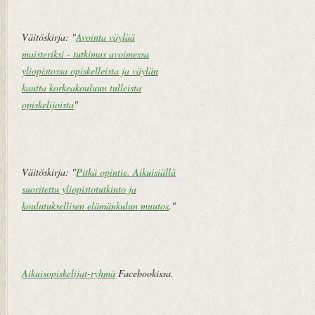
V
a
n
Väitöskirja: "
Avointa väylää
h
maisteriksi - tutkimus avoimessa
e
yliopistossa opiskelleista ja väylän
m
kautta korkeakouluun tulleista
pi
opiskelijoista
"
vi
e
st
i
Väitöskirja: "
Pitkä opintie. Aikuisiällä
suoritettu yliopistotutkinto ja
koulutuksellisen elämänkulun muutos
."
Aikuisopiskelijat-ryhmä
Facebookissa.