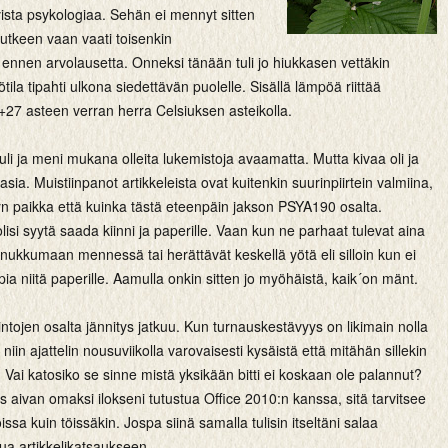
ivista psykologiaa. Sehän ei mennyt sitten
utkeen vaan vaati toisenkin
ennen arvolausetta. Onneksi tänään tuli jo hiukkasen vettäkin
tila tipahti ulkona siedettävän puolelle. Sisällä lämpöä riittää
+27 asteen verran herra Celsiuksen asteikolla.
tuli ja meni mukana olleita lukemistoja avaamatta. Mutta kivaa oli ja
sia. Muistiinpanot artikkeleista ovat kuitenkin suurinpiirtein valmiina,
yn paikka että kuinka tästä eteenpäin jakson PSYA190 osalta.
isi syytä saada kiinni ja paperille. Vaan kun ne parhaat tulevat aina
 nukkumaan mennessä tai herättävät keskellä yötä eli silloin kun ei
pia niitä paperille. Aamulla onkin sitten jo myöhäistä, kaik´on mänt.
mintojen osalta jännitys jatkuu. Kun turnauskestävyys on likimain nolla
niin ajattelin nousuviikolla varovaisesti kysäistä että mitähän sillekin
. Vai katosiko se sinne mistä yksikään bitti ei koskaan ole palannut?
 aivan omaksi ilokseni tutustua Office 2010:n kanssa, sitä tarvitsee
issa kuin töissäkin. Jospa siinä samalla tulisin itseltäni salaa
kua artikkelikatsaukseen.