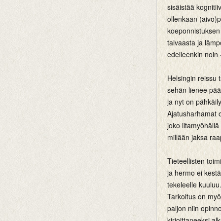
sisäistää kogniti
ollenkaan (aivo)p
koeponnistuksen 
taivaasta ja lämpö
edelleenkin noin 
Helsingin reissu 
sehän lienee pääa
ja nyt on pähkäil
Ajatusharhamat ol
joko iltamyöhällä
millään jaksa raa
Tieteellisten toi
ja hermo ei kestä 
tekeleelle kuuluu
Tarkoitus on myös
paljon niin opinno
kirjoittaneeksi al