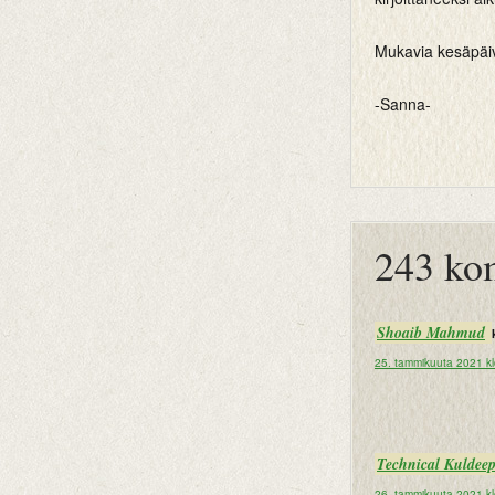
Mukavia kesäpäiviä
-Sanna-
btemplates
243 ko
Shoaib Mahmud
25. tammikuuta 2021 k
Technical Kuldee
26. tammikuuta 2021 kl