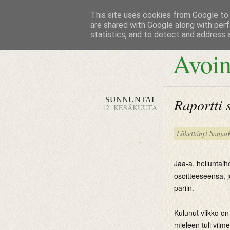
This site uses cookies from Google to d
are shared with Google along with perf
statistics, and to detect and address 
Avoin
SUNNUNTAI
Raportti s
12. KESÄKUUTA
Lähettänyt
Sanna
Jaa-a, helluntaihe
osoitteeseensa, j
pariin.
Kulunut viikko on
mieleen tuli viim