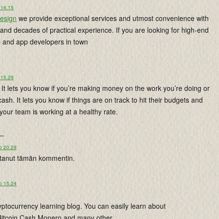
 14.15
design
we provide exceptional services and utmost convenience with
 and decades of practical experience. If you are looking for high-end
and app developers in town
 15.29
It lets you know if you’re making money on the work you’re doing or
ash. It lets you know if things are on track to hit their budgets and
 your team is working at a healthy rate.
...
o 20.29
istanut tämän kommentin.
o 15.24
ryptocurrency learning blog. You can easily learn about
 Bitcoin Cash,Monero and many other ...