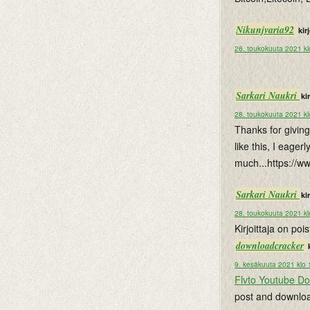
Nikunjvaria92
kirj
26. toukokuuta 2021 kl
Sarkari Naukri
kir
28. toukokuuta 2021 kl
Thanks for giving
like this, I eage
much...https://w
Sarkari Naukri
kir
28. toukokuuta 2021 kl
Kirjoittaja on po
downloadcracker
9. kesäkuuta 2021 klo 
Flvto Youtube D
post and downloa