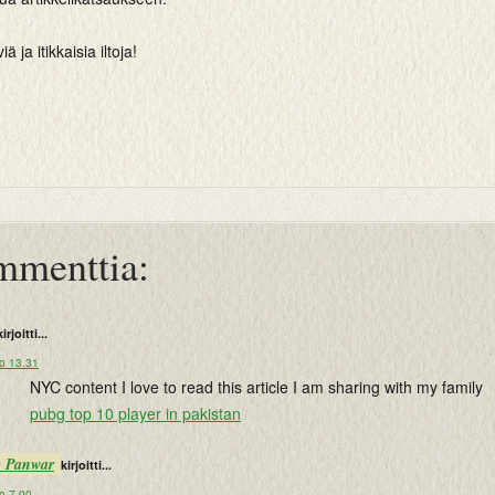
 ja itikkaisia iltoja!
mmenttia:
kirjoitti...
lo 13.31
NYC content I love to read this article I am sharing with my family
pubg top 10 player in pakistan
p Panwar
kirjoitti...
o 7.00