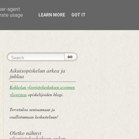
user-agent
erate usage
LEARN MORE
GOT IT
ETUSIVU
Aikuisopiskelun arkea ja
juhlaa
Kokkolan yliopistokeskuksen avoimen
yliopiston
opiskelijoiden blogi.
Tervetuloa seuraamaan ja
osallistumaan keskusteluun!
Oletko nähnyt
yliopistokeskuksen aulan