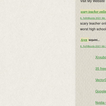
Visit My Website 
scary teacher onli
6. helmikuuta 2021 klo
scary teacher onl
worst high schoo
Azen
kirjoitti...
6. huhtikuuta 2021 klo
Xnxubd
35 fre
Vector
Google
Nvidia