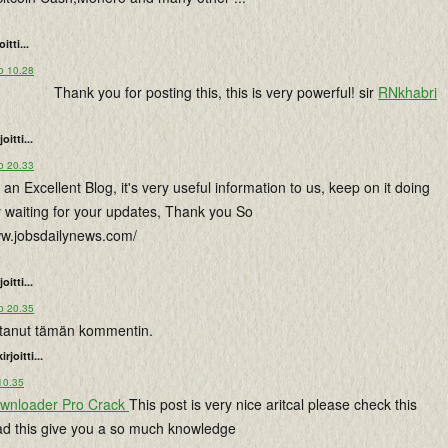
oitti...
o 10.28
Thank you for posting this, this is very powerful! sir
RNkhabri
joitti...
o 20.33
 an Excellent Blog, it's very useful information to us, keep on it doing
rly waiting for your updates, Thank you So
ww.jobsdailynews.com/
joitti...
o 20.35
istanut tämän kommentin.
kirjoitti...
10.35
ownloader Pro Crack
This post is very nice aritcal please check this
d this give you a so much knowledge