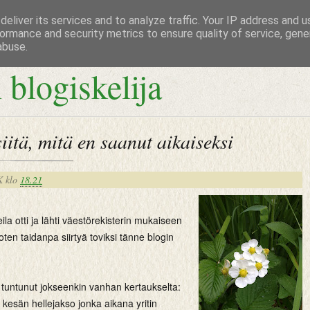
eliver its services and to analyze traffic. Your IP address and 
ormance and security metrics to ensure quality of service, gen
abuse.
 blogiskelija
iitä, mitä en saanut aikaiseksi
K
klo
18.21
ila otti ja lähti väestörekisterin mukaiseen
oten taidanpa siirtyä toviksi tänne blogin
 tuntunut jokseenkin vanhan kertaukselta:
e kesän hellejakso jonka aikana yritin