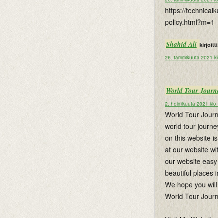
https://technica
policy.html?m=1
Shahid Ali
kirjoitti
26. tammikuuta 2021 k
World Tour Journ
2. helmikuuta 2021 klo
World Tour Journe
world tour journe
on this website i
at our website wi
our website easy 
beautiful places i
We hope you will 
World Tour Jour