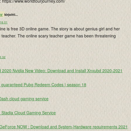
: https://www.worldtourjourney.com/
ne
kirjoitti...
 16.01
ine is free 3D online game. The story is about genius girl and her
l teacher. The online scary teacher game has been threatening
 3.32
 2020 Nvidia New Video: Download and Install Xnxubd 2020-2021
e guaranteed Pubg Redeem Codes | season 18
Dash cloud gaming service
 Stadia Cloud Gaming Service
 GeForce NOW : Download and System-Hardware requirements 2021