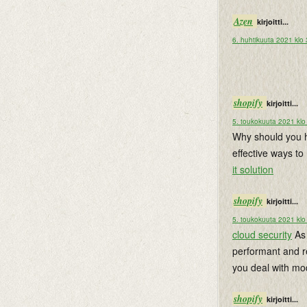
Azen
kirjoitti...
6. huhtikuuta 2021 klo
shopify
kirjoitti...
5. toukokuuta 2021 klo
Why should you h
effective ways to
it solution
shopify
kirjoitti...
5. toukokuuta 2021 klo
cloud security
As 
performant and re
you deal with mod
shopify
kirjoitti...