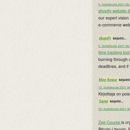
5. toukokuuta 2021 klo
shopify website 
our expert vision
e-commerce web 
shopify
kirjoitti...
5. toukokuuta 2021 klo
time tracking tool
burning through c
deadlines, and if
blog house
kirjoitti
15. toukokuuta 2021 kl
Kirjoittaja on po
Suraj
kirjoitti...
24. toukokuuta 2021 kl
Zee Course
is c
Bitcoin,Litecoin,