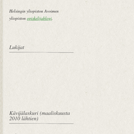
Helsingin yliopiston Avoimen
yliopiston
opiskelijablogi
.
Lukijat
Kävijälaskuri (maaliskuusta
2010 lähtien)