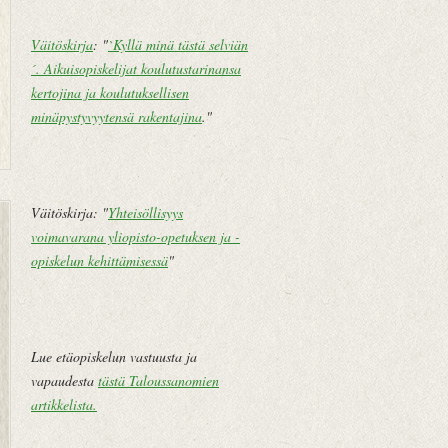
Väitöskirja
: "
`Kyllä minä tästä selviän
´. Aikuisopiskelijat koulutustarinansa
kertojina ja koulutuksellisen
minäpystyvyytensä rakentajina
."
U
E
Väitöskirja: "
Yhteisöllisyys
u
t
voimavarana yliopisto-opetuksen ja -
d
u
opiskelun kehittämisessä
"
e
s
m
i
pi
v
te
u
Lue etäopiskelun vastuusta ja
k
vapaudesta
tästä Taloussanomien
st
artikkelista
.
i