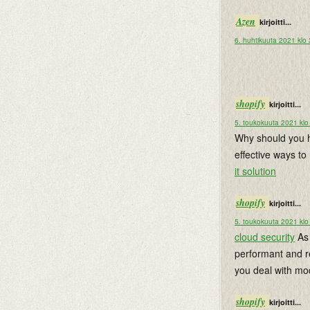
Azen
kirjoitti...
6. huhtikuuta 2021 klo
shopify
kirjoitti...
5. toukokuuta 2021 klo
Why should you h
effective ways to
it solution
shopify
kirjoitti...
5. toukokuuta 2021 klo
cloud security
As 
performant and re
you deal with mod
shopify
kirjoitti...