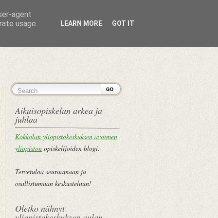
user-agent
erate usage
LEARN MORE
GOT IT
ETUSIVU
Aikuisopiskelun arkea ja
juhlaa
Kokkolan yliopistokeskuksen avoimen
yliopiston
opiskelijoiden blogi.
Tervetuloa seuraamaan ja
osallistumaan keskusteluun!
Oletko nähnyt
yliopistokeskuksen aulan