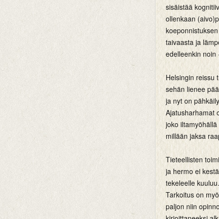
sisäistää kogniti
ollenkaan (aivo)p
koeponnistuksen 
taivaasta ja lämpö
edelleenkin noin 
Helsingin reissu 
sehän lienee pääa
ja nyt on pähkäil
Ajatusharhamat ol
joko iltamyöhällä
millään jaksa raa
Tieteellisten toi
ja hermo ei kestä 
tekeleelle kuuluu
Tarkoitus on myös
paljon niin opinno
kirjoittaneeksi al