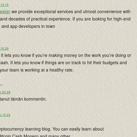
 14.15
design
we provide exceptional services and utmost convenience with
 and decades of practical experience. If you are looking for high-end
and app developers in town
 15.29
It lets you know if you’re making money on the work you’re doing or
ash. It lets you know if things are on track to hit their budgets and
 your team is working at a healthy rate.
...
o 20.29
istanut tämän kommentin.
o 15.24
ryptocurrency learning blog. You can easily learn about
 Bitcoin Cash,Monero and many other ...