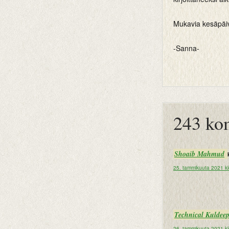
Mukavia kesäpäiviä
-Sanna-
btemplates
243 ko
Shoaib Mahmud
25. tammikuuta 2021 k
Technical Kuldee
26. tammikuuta 2021 kl