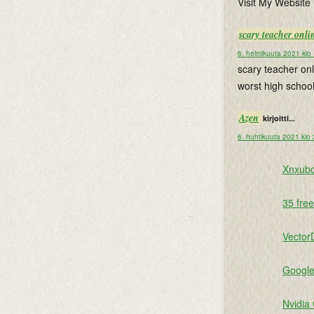
Visit My Website 
scary teacher onli
6. helmikuuta 2021 klo
scary teacher onl
worst high schoo
Azen
kirjoitti...
6. huhtikuuta 2021 klo
Xnxubd
35 fre
Vector
Google
Nvidia