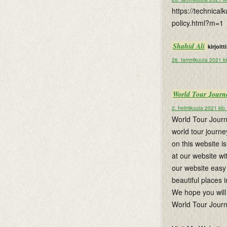
https://technica
policy.html?m=1
Shahid Ali
kirjoitti
26. tammikuuta 2021 k
World Tour Journ
2. helmikuuta 2021 klo
World Tour Journe
world tour journe
on this website i
at our website wi
our website easy 
beautiful places i
We hope you will 
World Tour Jour