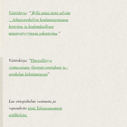
Väitöskirja
: "
`Kyllä minä tästä selviän
´. Aikuisopiskelijat koulutustarinansa
kertojina ja koulutuksellisen
minäpystyvyytensä rakentajina
."
U
E
Väitöskirja: "
Yhteisöllisyys
u
t
voimavarana yliopisto-opetuksen ja -
d
u
opiskelun kehittämisessä
"
e
s
m
i
pi
v
te
u
Lue etäopiskelun vastuusta ja
k
vapaudesta
tästä Taloussanomien
st
artikkelista
.
i