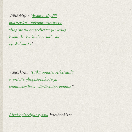
V
a
n
Väitöskirja: "
Avointa väylää
h
maisteriksi - tutkimus avoimessa
e
yliopistossa opiskelleista ja väylän
m
kautta korkeakouluun tulleista
pi
opiskelijoista
"
vi
e
st
i
Väitöskirja: "
Pitkä opintie. Aikuisiällä
suoritettu yliopistotutkinto ja
koulutuksellisen elämänkulun muutos
."
Aikuisopiskelijat-ryhmä
Facebookissa.