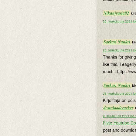
Nikunjvaria92
kirj
26. toukokuuta 2021 kl
Sarkari Naukri
kir
28. toukokuuta 2021 kl
Thanks for giving
like this, I eage
much...https://w
Sarkari Naukri
kir
28. toukokuuta 2021 kl
Kirjoittaja on po
downloadcracker
9. kesäkuuta 2021 klo 
Flvto Youtube D
post and downloa