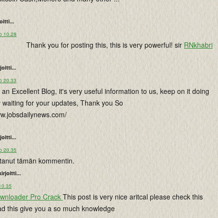
oitti...
o 10.28
Thank you for posting this, this is very powerful! sir
RNkhabri
joitti...
o 20.33
 an Excellent Blog, it's very useful information to us, keep on it doing
rly waiting for your updates, Thank you So
ww.jobsdailynews.com/
joitti...
o 20.35
istanut tämän kommentin.
kirjoitti...
10.35
ownloader Pro Crack
This post is very nice aritcal please check this
d this give you a so much knowledge