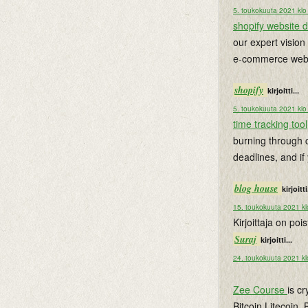
5. toukokuuta 2021 klo
shopify website 
our expert vision
e-commerce web 
shopify
kirjoitti...
5. toukokuuta 2021 klo
time tracking tool
burning through c
deadlines, and if
blog house
kirjoitti
15. toukokuuta 2021 kl
Kirjoittaja on po
Suraj
kirjoitti...
24. toukokuuta 2021 kl
Zee Course
is c
Bitcoin,Litecoin,