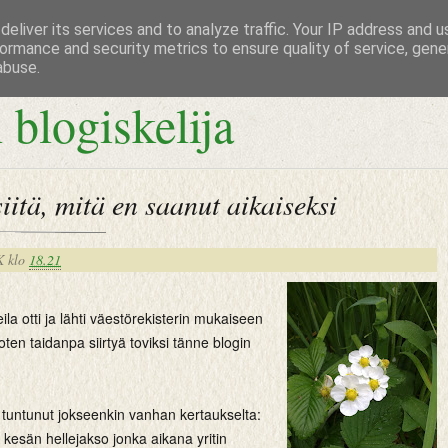
eliver its services and to analyze traffic. Your IP address and 
ormance and security metrics to ensure quality of service, gen
abuse.
 blogiskelija
iitä, mitä en saanut aikaiseksi
K
klo
18.21
ila otti ja lähti väestörekisterin mukaiseen
oten taidanpa siirtyä toviksi tänne blogin
 tuntunut jokseenkin vanhan kertaukselta:
e kesän hellejakso jonka aikana yritin