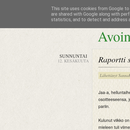
This site uses cookies from Google to d
are shared with Google along with perf
statistics, and to detect and address 
Avoin
SUNNUNTAI
Raportti s
12. KESÄKUUTA
Lähettänyt
Sanna
Jaa-a, helluntaihe
osoitteeseensa, j
pariin.
Kulunut viikko on
mieleen tuli viim