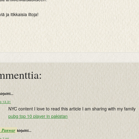
 ja itikkaisia iltoja!
mmenttia:
kirjoitti...
lo 13.31
NYC content I love to read this article I am sharing with my family
pubg top 10 player in pakistan
p Panwar
kirjoitti...
o 7.00