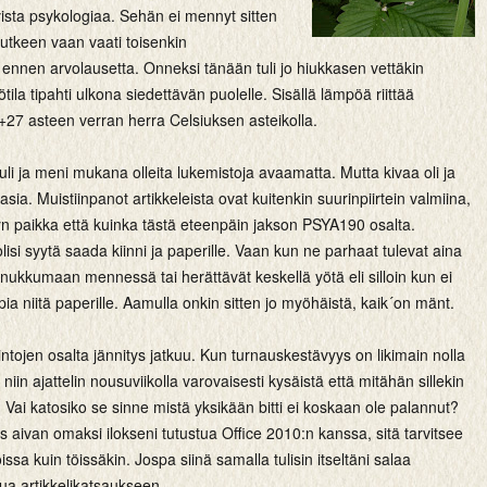
ivista psykologiaa. Sehän ei mennyt sitten
utkeen vaan vaati toisenkin
ennen arvolausetta. Onneksi tänään tuli jo hiukkasen vettäkin
tila tipahti ulkona siedettävän puolelle. Sisällä lämpöä riittää
+27 asteen verran herra Celsiuksen asteikolla.
tuli ja meni mukana olleita lukemistoja avaamatta. Mutta kivaa oli ja
sia. Muistiinpanot artikkeleista ovat kuitenkin suurinpiirtein valmiina,
yn paikka että kuinka tästä eteenpäin jakson PSYA190 osalta.
isi syytä saada kiinni ja paperille. Vaan kun ne parhaat tulevat aina
 nukkumaan mennessä tai herättävät keskellä yötä eli silloin kun ei
pia niitä paperille. Aamulla onkin sitten jo myöhäistä, kaik´on mänt.
mintojen osalta jännitys jatkuu. Kun turnauskestävyys on likimain nolla
niin ajattelin nousuviikolla varovaisesti kysäistä että mitähän sillekin
. Vai katosiko se sinne mistä yksikään bitti ei koskaan ole palannut?
 aivan omaksi ilokseni tutustua Office 2010:n kanssa, sitä tarvitsee
issa kuin töissäkin. Jospa siinä samalla tulisin itseltäni salaa
kua artikkelikatsaukseen.