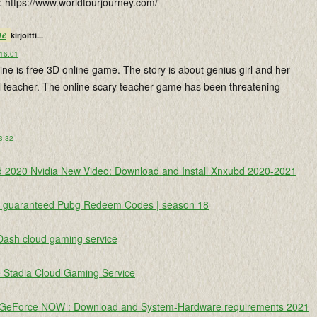
: https://www.worldtourjourney.com/
ne
kirjoitti...
 16.01
ine is free 3D online game. The story is about genius girl and her
l teacher. The online scary teacher game has been threatening
 3.32
 2020 Nvidia New Video: Download and Install Xnxubd 2020-2021
e guaranteed Pubg Redeem Codes | season 18
Dash cloud gaming service
 Stadia Cloud Gaming Service
 GeForce NOW : Download and System-Hardware requirements 2021