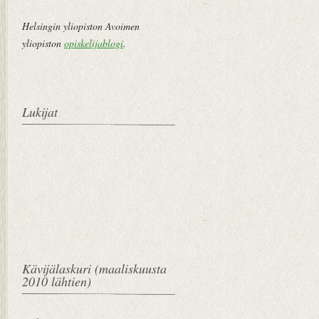
Helsingin yliopiston Avoimen
yliopiston
opiskelijablogi
.
Lukijat
Kävijälaskuri (maaliskuusta
2010 lähtien)