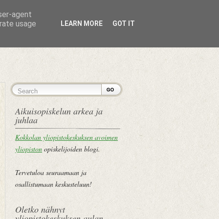
user-agent
erate usage
LEARN MORE
GOT IT
ETUSIVU
Aikuisopiskelun arkea ja
juhlaa
Kokkolan yliopistokeskuksen avoimen
yliopiston
opiskelijoiden blogi.
Tervetuloa seuraamaan ja
osallistumaan keskusteluun!
Oletko nähnyt
yliopistokeskuksen aulan