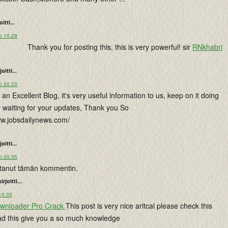
oitti...
o 10.28
Thank you for posting this, this is very powerful! sir
RNkhabri
joitti...
o 20.33
 an Excellent Blog, it's very useful information to us, keep on it doing
rly waiting for your updates, Thank you So
ww.jobsdailynews.com/
joitti...
o 20.35
istanut tämän kommentin.
kirjoitti...
10.35
ownloader Pro Crack
This post is very nice aritcal please check this
d this give you a so much knowledge