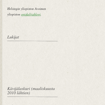
Helsingin yliopiston Avoimen
yliopiston
opiskelijablogi
.
Lukijat
Kävijälaskuri (maaliskuusta
2010 lähtien)