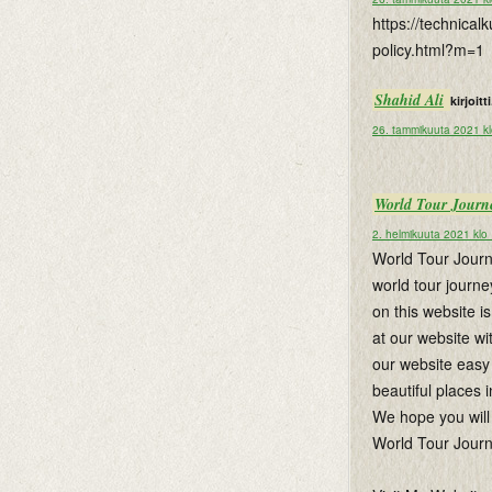
https://technica
policy.html?m=1
Shahid Ali
kirjoitti
26. tammikuuta 2021 k
World Tour Journ
2. helmikuuta 2021 klo
World Tour Journe
world tour journe
on this website i
at our website wi
our website easy 
beautiful places i
We hope you will 
World Tour Jour