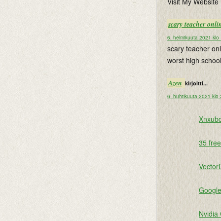
Visit My Website 
scary teacher onli
6. helmikuuta 2021 klo
scary teacher onl
worst high schoo
Azen
kirjoitti...
6. huhtikuuta 2021 klo
Xnxubd
35 fre
Vector
Google
Nvidia