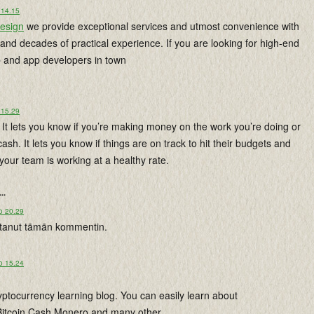
 14.15
design
we provide exceptional services and utmost convenience with
 and decades of practical experience. If you are looking for high-end
and app developers in town
 15.29
It lets you know if you’re making money on the work you’re doing or
ash. It lets you know if things are on track to hit their budgets and
 your team is working at a healthy rate.
...
o 20.29
istanut tämän kommentin.
o 15.24
ryptocurrency learning blog. You can easily learn about
 Bitcoin Cash,Monero and many other ...