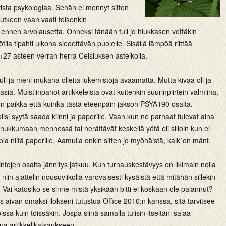
ivista psykologiaa. Sehän ei mennyt sitten
utkeen vaan vaati toisenkin
ennen arvolausetta. Onneksi tänään tuli jo hiukkasen vettäkin
tila tipahti ulkona siedettävän puolelle. Sisällä lämpöä riittää
+27 asteen verran herra Celsiuksen asteikolla.
tuli ja meni mukana olleita lukemistoja avaamatta. Mutta kivaa oli ja
sia. Muistiinpanot artikkeleista ovat kuitenkin suurinpiirtein valmiina,
yn paikka että kuinka tästä eteenpäin jakson PSYA190 osalta.
isi syytä saada kiinni ja paperille. Vaan kun ne parhaat tulevat aina
 nukkumaan mennessä tai herättävät keskellä yötä eli silloin kun ei
pia niitä paperille. Aamulla onkin sitten jo myöhäistä, kaik´on mänt.
mintojen osalta jännitys jatkuu. Kun turnauskestävyys on likimain nolla
niin ajattelin nousuviikolla varovaisesti kysäistä että mitähän sillekin
. Vai katosiko se sinne mistä yksikään bitti ei koskaan ole palannut?
 aivan omaksi ilokseni tutustua Office 2010:n kanssa, sitä tarvitsee
issa kuin töissäkin. Jospa siinä samalla tulisin itseltäni salaa
kua artikkelikatsaukseen.