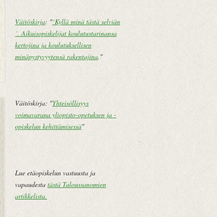
Väitöskirja
: "
`Kyllä minä tästä selviän
´. Aikuisopiskelijat koulutustarinansa
kertojina ja koulutuksellisen
minäpystyvyytensä rakentajina
."
U
E
Väitöskirja: "
Yhteisöllisyys
u
t
voimavarana yliopisto-opetuksen ja -
d
u
opiskelun kehittämisessä
"
e
s
m
i
pi
v
te
u
Lue etäopiskelun vastuusta ja
k
vapaudesta
tästä Taloussanomien
st
artikkelista
.
i