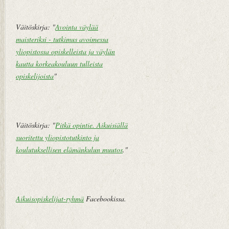
V
a
n
Väitöskirja: "
Avointa väylää
h
maisteriksi - tutkimus avoimessa
e
yliopistossa opiskelleista ja väylän
m
kautta korkeakouluun tulleista
pi
opiskelijoista
"
vi
e
st
i
Väitöskirja: "
Pitkä opintie. Aikuisiällä
suoritettu yliopistotutkinto ja
koulutuksellisen elämänkulun muutos
."
Aikuisopiskelijat-ryhmä
Facebookissa.