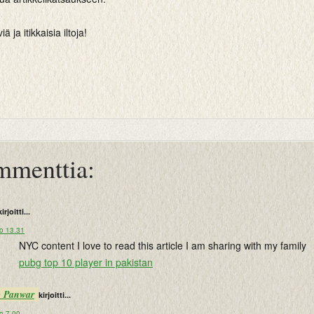
 ja itikkaisia iltoja!
mmenttia:
kirjoitti...
lo 13.31
NYC content I love to read this article I am sharing with my family
pubg top 10 player in pakistan
p Panwar
kirjoitti...
o 7.00