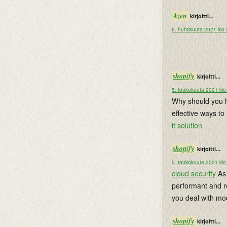
Azen
kirjoitti...
6. huhtikuuta 2021 klo
shopify
kirjoitti...
5. toukokuuta 2021 klo
Why should you h
effective ways to
it solution
shopify
kirjoitti...
5. toukokuuta 2021 klo
cloud security
As 
performant and re
you deal with mod
shopify
kirjoitti...