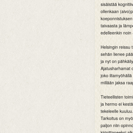
sisäistää kogniti
ollenkaan (aivo)p
koeponnistuksen 
taivaasta ja lämpö
edelleenkin noin 
Helsingin reissu 
sehän lienee pääa
ja nyt on pähkäil
Ajatusharhamat ol
joko iltamyöhällä
millään jaksa raa
Tieteellisten toi
ja hermo ei kestä 
tekeleelle kuuluu
Tarkoitus on myös
paljon niin opinno
kirjoittaneeksi al