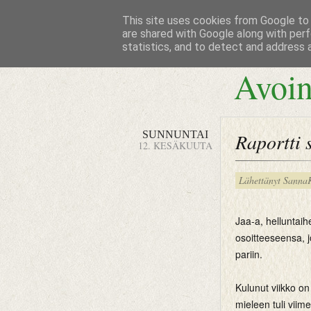
This site uses cookies from Google to d
are shared with Google along with perf
statistics, and to detect and address 
Avoin
SUNNUNTAI
Raportti s
12. KESÄKUUTA
Lähettänyt
Sanna
Jaa-a, helluntaihe
osoitteeseensa, j
pariin.
Kulunut viikko on
mieleen tuli viim