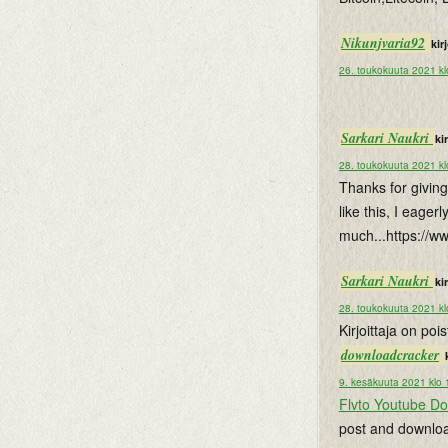
Nikunjvaria92
kirj
26. toukokuuta 2021 kl
Sarkari Naukri
kir
28. toukokuuta 2021 kl
Thanks for giving
like this, I eage
much...https://w
Sarkari Naukri
kir
28. toukokuuta 2021 kl
Kirjoittaja on po
downloadcracker
9. kesäkuuta 2021 klo 
Flvto Youtube D
post and downloa