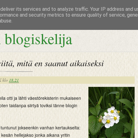
eliver its services and to analyze traffic. Your IP address and 
ormance and security metrics to ensure quality of service, gen
abuse.
 blogiskelija
iitä, mitä en saanut aikaiseksi
K
klo
18.21
ila otti ja lähti väestörekisterin mukaiseen
oten taidanpa siirtyä toviksi tänne blogin
 tuntunut jokseenkin vanhan kertaukselta:
e kesän hellejakso jonka aikana yritin