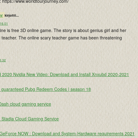
: https://www.worldtourjourney.com/
ne
kirjoitti...
 16.01
ine is free 3D online game. The story is about genius girl and her
l teacher. The online scary teacher game has been threatening
 3.32
 2020 Nvidia New Video: Download and Install Xnxubd 2020-2021
e guaranteed Pubg Redeem Codes | season 18
Dash cloud gaming service
 Stadia Cloud Gaming Service
 GeForce NOW : Download and System-Hardware requirements 2021