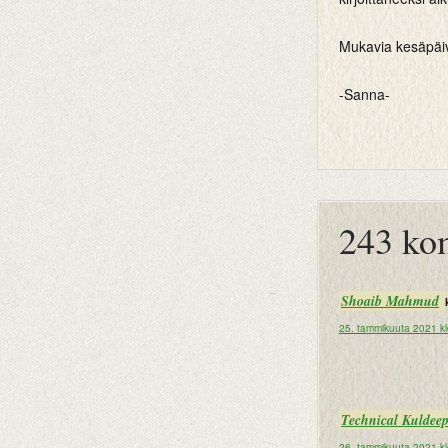
Mukavia kesäpäiviä
-Sanna-
btemplates
243 ko
Shoaib Mahmud
25. tammikuuta 2021 k
Technical Kuldee
26. tammikuuta 2021 kl