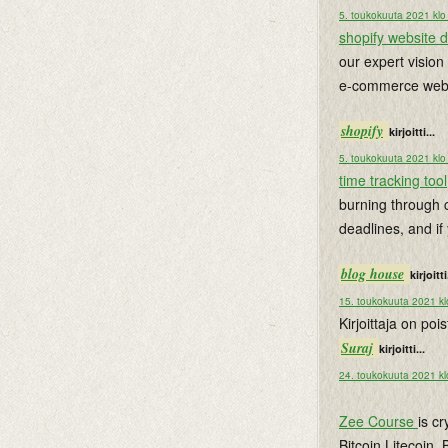
5. toukokuuta 2021 klo
shopify website 
our expert vision
e-commerce web 
shopify
kirjoitti...
5. toukokuuta 2021 klo
time tracking tool
burning through c
deadlines, and if
blog house
kirjoitti
15. toukokuuta 2021 kl
Kirjoittaja on po
Suraj
kirjoitti...
24. toukokuuta 2021 kl
Zee Course
is c
Bitcoin,Litecoin,